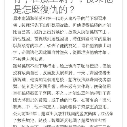
是怎麼復仇的？
原本龐涓和孫臏都在一代奇人鬼谷子的門下學習本
領，後龐涓先下山到魏國從政。但他覺得孫臏的才能
比自己高，或許是出於嫉妒，故派人誘使孫臏下山，
請他魏國。當孫臏到達魏國後，時任魏國將軍的龐涓
以莫須有的罪名，砍去了他的雙足，還在他的臉上刺
字，企圖讓他因此而自甘墮落，從而埋沒他的才華，
不被世人所知道。
雖然孫臏不能下地行走，臉上也有了恥辱標記，但他
沒有放棄自己，反而想大展拳腳。一天，齊國使者出
訪魏國，他得知這個消息後，想方設法與齊國使者聯
繫。使者見他不同凡響，將來必有大作為，便偷偷用
車把孫臏載回了齊國。不久，才能出眾的他得到了齊
國大將田忌的賞識，成了他的門客。在著名的「田忌
賽馬」中，他一鳴驚人，因此獲得了齊威王的重用。
公元前354年，趙國出兵攻打魏國的盟友衛國，並佔領
了數座城池。隨後，魏國派兵包圍了趙國的首都邯