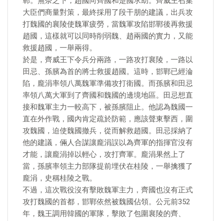
鄲。無奈之下，趙國向齊國和楚國求助。齊威王召集
大臣們商量對策，最終採用了段干朋的建議，出兵攻
打魏國的襄陵使魏軍疲勞，當魏軍攻陷邯鄲後再救援
趙國，這樣就可以同時削弱魏、趙兩國的實力，又能
救援趙國，一舉兩得。
於是，齊威王下令兵分兩路，一路攻打襄陵，一路以
田忌、孫臏為首的將士救援趙國。這時，邯鄲已經淪
陷，龐涓率領八萬魏軍準備攻打衛國。而孫臏和田忌
率領八萬大軍到了齊國和魏國的邊境地區。田忌想直
接和魏軍主力一較高下，被孫臏阻止。他認為魏國一
直在外作戰，國內肯定疏於防範，應該聲東擊西，圍
攻魏國，迫使魏國撤兵，從而解救趙國。田忌採納了
他的建議，倆人合謀讓龐涓誤以為齊軍的指揮官沒有
才能，讓龐涓掉以輕心，攻打齊軍。龐涓果然上了
當，孫臏率領主力部隊提前埋伏在桂陵，一舉擒獲了
龐涓，史稱桂陵之戰。
不過，這次戰役沒有擊敗魏軍主力，齊國也沒有正式
攻打魏國的首都，邯鄲依然被魏國佔領。公元前352
年，魏王調用韓國的軍隊，擊敗了包圍襄陵的齊、