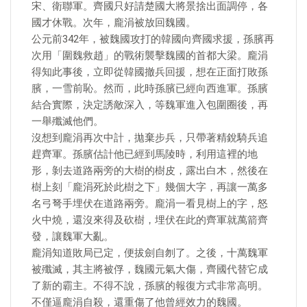
宋、衛聯軍。齊國只好請楚國大將景捨出面調停，各
國才休戰。次年，龐涓被放回魏國。
公元前342年，被魏國攻打的韓國向齊國求援，孫臏再
次用「圍魏救趙」的戰術襲擊魏國的首都大梁。龐涓
得知此事後，立即從韓國撤兵回援，想在正面打敗孫
臏，一雪前恥。然而，此時孫臏已經向西進軍。孫臏
結合實際，決定誘敵深入，等魏軍進入包圍圈後，再
一舉殲滅他們。
沒想到龐涓再次中計，拋棄步兵，只帶著精銳騎兵追
趕齊軍。孫臏估計他已經到馬陵時，利用這裡的地
形，剝去道路兩旁的大樹的樹皮，露出白木，然後在
樹上刻「龐涓死於此樹之下」幾個大字，再讓一萬多
名弓弩手埋伏在道路兩旁。龐涓一看見樹上的字，怒
火中燒，還沒來得及砍樹，埋伏在此的齊軍就萬箭齊
發，讓魏軍大亂。
龐涓知道敗局已定，便拔劍自刎了。之後，十萬魏軍
被殲滅，其主將被俘，魏國元氣大傷，齊國代替它成
了新的霸主。不得不說，孫臏的報復方式非常高明。
不僅逼龐涓自殺，還重傷了他曾經效力的魏國。