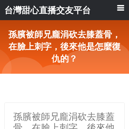
台灣甜心直播交友平台
孫臏被師兄龐涓砍去膝蓋骨，
在臉上刺字，後來他是怎麼復
仇的？
孫臏被師兄龐涓砍去膝蓋
骨，在臉上刺字，後來他