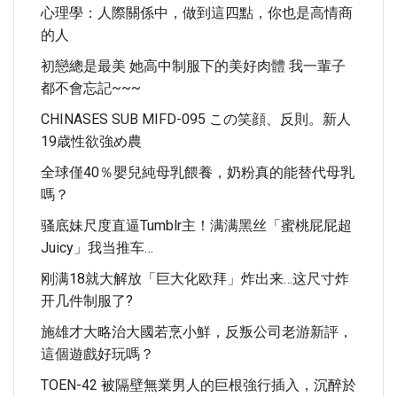
心理學：人際關係中，做到這四點，你也是高情商
的人
初戀總是最美 她高中制服下的美好肉體 我一輩子
都不會忘記~~~
CHINASES SUB MIFD-095 この笑顔、反則。新人
19歳性欲強め農
全球僅40％嬰兒純母乳餵養，奶粉真的能替代母乳
嗎？
骚底妹尺度直逼tumblr主！满满黑丝「蜜桃屁屁超
Juicy」我当推车…
刚满18就大解放「巨大化欧拜」炸出来…这尺寸炸
开几件制服了?
施雄才大略治大國若烹小鮮，反叛公司老游新評，
這個遊戲好玩嗎？
TOEN-42 被隔壁無業男人的巨根強行插入，沉醉於