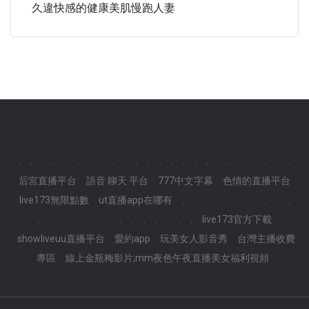
久違快感的健康美肌慢跑人妻
.
.
.
.
.
.
.
.
.
.
.
.
.
.
.
.
.
.
.
.
.
.
.
.
后宮直播平台
語音 聊天 平台
777中文字幕
色情的直播平台
live173無限點數
ut直播app在哪有
.
.
.
.
.
.
.
.
.
.
.
.
.
.
.
.
.
.
.
.
.
.
.
.
live173官方下載
showliveuu直播平台
愛約app
玩美女人影音秀
台灣主播收費
專區
線上金瓶梅影片,mm夜色午夜直播美女福利視頻