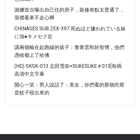
謝娜首次曝出自己住的房子，裝修有點太普通了，
張傑看來不走心啊
CHINASES SUB ZEX-397 死ぬほど嫌われている妹
に強●キメセク近
講兩個輸在起跑線的孩子：詹青雲和於智博，他們
憑啥都上了哈佛
(HD) SKSK-013 志田雪奈×SUKESUKE＃013[有碼
高清中文字幕
開心一笑：男人說話了：美女，你們看的那個疙瘩
是蚊子咬出來的