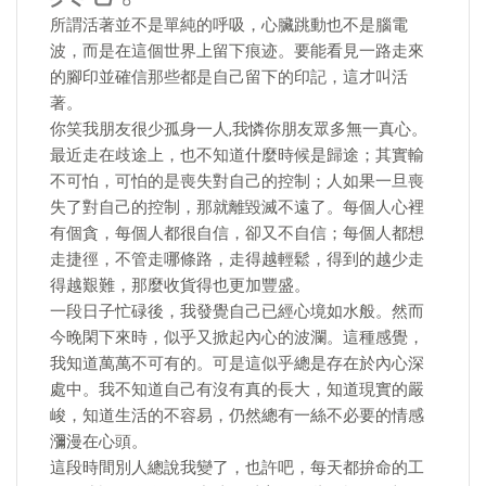
所謂活著並不是單純的呼吸，心臟跳動也不是腦電
波，而是在這個世界上留下痕迹。要能看見一路走來
的腳印並確信那些都是自己留下的印記，這才叫活
著。
你笑我朋友很少孤身一人,我憐你朋友眾多無一真心。
最近走在歧途上，也不知道什麼時候是歸途；其實輸
不可怕，可怕的是喪失對自己的控制；人如果一旦喪
失了對自己的控制，那就離毀滅不遠了。每個人心裡
有個貪，每個人都很自信，卻又不自信；每個人都想
走捷徑，不管走哪條路，走得越輕鬆，得到的越少走
得越艱難，那麼收貨得也更加豐盛。
一段日子忙碌後，我發覺自己已經心境如水般。然而
今晚閑下來時，似乎又掀起內心的波瀾。這種感覺，
我知道萬萬不可有的。可是這似乎總是存在於內心深
處中。我不知道自己有沒有真的長大，知道現實的嚴
峻，知道生活的不容易，仍然總有一絲不必要的情感
瀰漫在心頭。
這段時間別人總說我變了，也許吧，每天都拚命的工