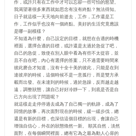
作，或許只有在工作中才可以忘卻一些可怕的慾望。
我渴望著很多東西就如思念有沒有終點？無法得知。
日子就這樣一天天地向前逝去，工作，工作還是工
作，工作似乎也沒有一個終點。美好的生活究竟應該
是哪一副模樣？
不知道為什麼，自己設定的目標，就想在合適的時機
裡面，選擇合適的目標，或許還是太過於急促了吧，
自己的急促，致使在別人眼中看為有些不太從容，並
且不自在吧，內心有選擇的答案，只不過需要時間來
彼此磨合才知道，沒有十全十美的彼此，只能是在到
達彼岸的時候，這個時候不是一意孤行，而是雙方承
載而出發。在未達到的時候，過於急躁，反而越走越
遠，調整狀態，讓自己好好冷靜一下，到底是否是自
己方向出現了問題呢？
就這樣走走停停過去成為了自己獨一的軌跡，成為了
回憶的故事，再次面對現在的時候，緩一緩步伐，總
還是有新的目標，也深信這個目標的出現，會讓自己
增強自信心，外在的狀態煥然一新。 順其自然，淡然
面對，在每個瞬間裡面，總有它為之最為動人心扉的