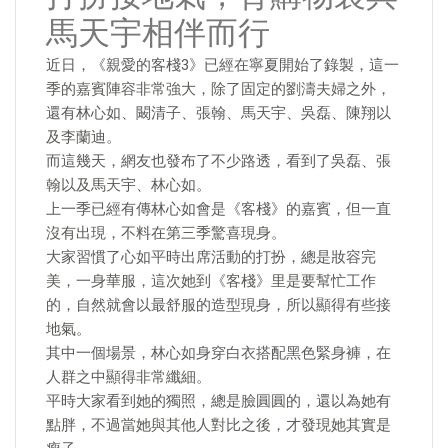
馬天宇相伴而行
近日，《親愛的客棧3》已經在寧夏開始了錄製，這一
季的嘉賓陣容非常強大，除了固定的劉濤夫婦之外，
還有林心如、闞清子、張翰、馬天宇、吳磊、陳翔以
及李蘭迪。
而這幾天，網友也發布了不少路透，看到了吳磊、張
翰以及馬天宇、林心如。
上一季已經有傳林心如會是《客棧》的嘉賓，但一直
沒有出現，不料在第三季驚喜現身。
大家習慣了心如平時出席活動的打扮，總是妝容完
美，一身華服，這次她到《客棧》里是要幫忙工作
的，自然就會以最舒服的造型現身，所以顯得有些接
地氣。
其中一個場景，林心如身穿白衣搭配黑色緊身褲，在
人群之中顯得非常纖細。
平時大家看到她的獨照，總是臉圓圓的，還以為她有
點胖，不過當她與其他人對比之後，才發現她其實是