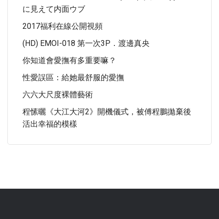
に見えて内面ウブ
2017福利在線公開視頻
(HD) EMOI-018 第一次3P．渡邊真央
你知道會愛撫有多重要嘛？
性愛誤區：給她最舒服的愛撫
六六大尺度裸體藝術
程愫曬《大江大河2》開機儀式，被傅程鵬拋棄後
活出幸福的模樣