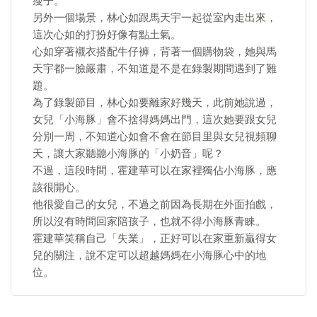
瘦子。
另外一個場景，林心如跟馬天宇一起從室內走出來，
這次心如的打扮好像有點土氣。
心如穿著襯衣搭配牛仔褲，背著一個購物袋，她與馬
天宇都一臉嚴肅，不知道是不是在錄製期間遇到了難
題。
為了錄製節目，林心如要離家好幾天，此前她說過，
女兒「小海豚」會不捨得媽媽出門，這次她要跟女兒
分別一周，不知道心如會不會在節目里與女兒視頻聊
天，讓大家聽聽小海豚的「小奶音」呢？
不過，這段時間，霍建華可以在家裡獨佔小海豚，應
該很開心。
他很愛自己的女兒，不過之前因為長期在外面拍戲，
所以沒有時間回家陪孩子，也就不得小海豚青睞。
霍建華笑稱自己「失業」，正好可以在家重新贏得女
兒的關注，說不定可以超越媽媽在小海豚心中的地
位。