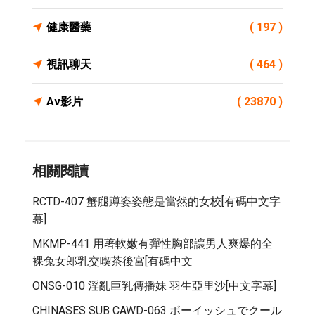
健康醫藥
( 197 )
視訊聊天
( 464 )
Av影片
( 23870 )
相關閱讀
RCTD-407 蟹腿蹲姿姿態是當然的女校[有碼中文字
幕]
MKMP-441 用著軟嫩有彈性胸部讓男人爽爆的全
裸兔女郎乳交喫茶後宮[有碼中文
ONSG-010 淫亂巨乳傳播妹 羽生亞里沙[中文字幕]
CHINASES SUB CAWD-063 ボーイッシュでクール