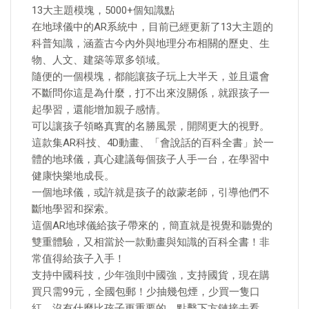
13大主題模塊，5000+個知識點
在地球儀中的AR系統中，目前已經更新了13大主題的
科普知識，涵蓋古今內外與地理分布相關的歷史、生
物、人文、建築等眾多領域。
隨便的一個模塊，都能讓孩子玩上大半天，並且還會
不斷問你這是為什麼，打不出來沒關係，就跟孩子一
起學習，還能增加親子感情。
可以讓孩子領略真實的名勝風景，開闊更大的視野。
這款集AR科技、4D動畫、「會說話的百科全書」於一
體的地球儀，真心建議每個孩子人手一台，在學習中
健康快樂地成長。
一個地球儀，或許就是孩子的啟蒙老師，引導他們不
斷地學習和探索。
這個AR地球儀給孩子帶來的，簡直就是視覺和聽覺的
雙重體驗，又相當於一款動畫與知識的百科全書！非
常值得給孩子入手！
支持中國科技，少年強則中國強，支持國貨，現在購
買只需99元，全國包郵！少抽幾包煙，少買一隻口
紅，沒有什麼比孩子更重要的，點擊下方鏈接去看