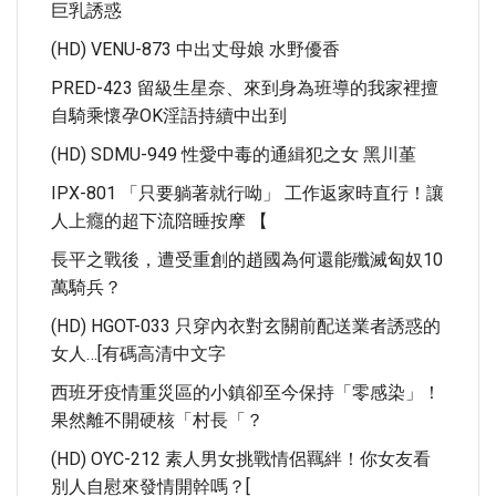
巨乳誘惑
(HD) VENU-873 中出丈母娘 水野優香
PRED-423 留級生星奈、來到身為班導的我家裡擅
自騎乘懷孕OK淫語持續中出到
(HD) SDMU-949 性愛中毒的通緝犯之女 黑川堇
IPX-801 「只要躺著就行呦」 工作返家時直行！讓
人上癮的超下流陪睡按摩 【
長平之戰後，遭受重創的趙國為何還能殲滅匈奴10
萬騎兵？
(HD) HGOT-033 只穿內衣對玄關前配送業者誘惑的
女人…[有碼高清中文字
西班牙疫情重災區的小鎮卻至今保持「零感染」！
果然離不開硬核「村長「？
(HD) OYC-212 素人男女挑戰情侶羈絆！你女友看
別人自慰來發情開幹嗎？[