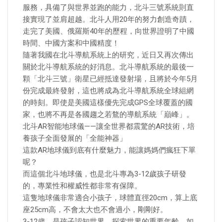
服務，具備了與世界並跑的能力，北斗三號系統則直
接實現了並肩超越。北斗人用20年的努力創造奇蹟，
走完了美國、俄羅斯40年的歷程，向世界證明了中國
時間、中國方案和中國精度！
隨著我國在北斗導航系統上的研究，近日又再次傳出
關於北斗導航系統的好消息。北斗導航系統的最後一
顆「北斗三號」衛星已經抵達發射場，且將於今年5月
份完成最終發射，這也將成為北斗導航系統全球組網
的時刻。即使是美國這樣優先完成GPS全球覆蓋的國
家，也將不再是各國趨之若鶩的導航系統「巔峰」。
北斗AR智能地球儀——讓全世界都震驚的AR技術，培
養孩子全面發展的「全能神器」
這款AR地球儀到底有什麼魅力，能讓媽媽們瘋狂下單
呢？
而這個北斗地球儀，也是北斗專為3-12歲孩子研發
的，專業性和權威性都非常有保障。
這隻地球儀非常適合小孩子，球體直徑20cm，算上底
座25cm高，不會太大也不會過小，剛剛好。
3-12歲，是孩子認知世界、探索世界的重要年齡，如