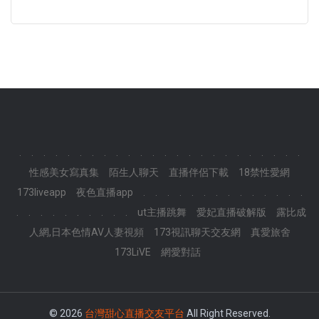
.
.
.
.
.
.
.
.
.
.
.
.
.
.
.
.
.
.
.
.
.
.
.
.
性感美女寫真集
陌生人聊天
直播伴侶下載
18禁性愛網
173liveapp
夜色直播app
.
.
.
.
.
.
.
.
.
.
.
.
.
.
.
.
.
.
.
.
.
.
.
.
ut主播跳舞
愛妃直播破解版
露比成
人網,日本色情AV人妻視頻
173視訊聊天交友網
真愛旅舍
173LiVE
網愛對話
© 2026
台灣甜心直播交友平台
All Right Reserved.