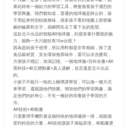
果此時有一個給力的學習工具，將會激發孩子濃烈的
學習興趣。我們都知道，普通的地球儀是靜止的，孩
子用起來特別枯燥無味，很多孩子看到地圖上密密麻
麻的輪廓和文字，就瞬間失去了看下去的慾望。
這款北斗出品的智能AR地球儀，到底有著什麼樣的魅
力，能夠一天只能狂售10w台呢？
因為是給孩子使用，所以用料都是非常精細，除了是
食品級材質，安全環保無異味外，還可以水洗擦寫，
方便孩子標記，加深記憶。一個地球儀=百科全書+AR
黑科技+4D立體動畫+真人講解，並且還是北斗出品
的。
小孩子不能只一味的上輔導課學習，可以換一種方式
來學習，還能讓他們快樂。增加他們的學習興趣，滿
足他們的好奇心，不失一種好的培養孩子學習的方
法。
AR技術+4D動畫
只需要用手機對著這個特殊的地球儀掃一掃，就能感
受到科技的力量，AR技術讓孩子身臨其境，4D動畫更