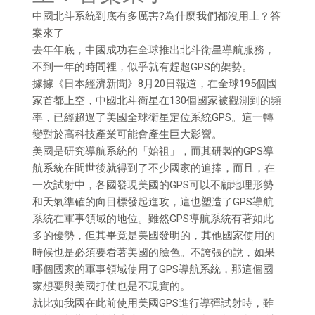
中國北斗系統到底有多厲害?為什麼我們都沒用上？答
案來了
去年年底，中國成功在全球推出北斗衛星導航服務，
不到一年的時間裡，似乎就有趕超GPS的架勢。
據據《日本經濟新聞》8月20日報道，在全球195個國
家首都上空，中國北斗衛星在130個國家被觀測到的頻
率，已經超過了美國全球衛星定位系統GPS。這一轉
變對於高科技產業可能會產生巨大影響。
美國是研究導航系統的「始祖」，而其研製的GPS導
航系統在問世後就得到了不少國家的追捧，而且，在
一次試射中，各國發現美國的GPS可以不顧地理形勢
和天氣準確的向目標發起進攻，這也塑造了GPS導航
系統在軍事領域的地位。雖然GPS導航系統有著如此
多的優勢，但其畢竟是美國發明的，其他國家使用的
時候也是必須要看著美國的臉色。不誇張的說，如果
哪個國家的軍事領域使用了GPS導航系統，那這個國
家想要與美國打仗也是不現實的。
就比如我國在此前使用美國GPS進行導彈試射時，雖