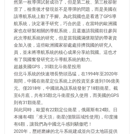
然第一枚導彈試射成功了，但是第二枚、第三枚卻射
歪了，檢查後才發現並不是導彈的問題，而是美國在
該導航系統上動了手腳。為此我國也是看透了GPS導
航系統，決定著手研究，巧合的是，在當時的歐洲國
家也在研製相關的導航系統，且還邀請我國前往參與
此次導航系統的研究，但是當我國滿懷期望的帶著資
金加入後，這些歐洲國家卻處處排擠我國的研究人
員，並未將導航系統的核心成果分享給我國。這也才
有了我國奮發研究北斗導航系統的動力。
超越美國GPS，35顆北斗衛星投用
但北斗系統的快速增長勢頭迅猛，在1994年至2020年
期間，中國在衛星定位系統上的投資至多達到106億美
元。僅2018年，中國就為該系統發射了18顆衛星。截
至6月底，共有35顆北斗衛星投入使用，而美國的GPS
則有31顆衛星。
與此同時，歐盟有22顆定位衛星，俄羅斯有24顆。日
本擁有4顆「准天頂」衛星(僅限區域性使用)，印度擁
有6顆，讓我們為中國北斗感到驕傲吧！
2020年，歷經磨練的北斗系統建成並向亞太地區提供