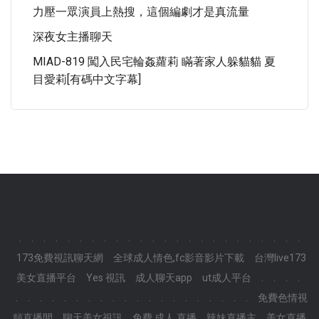
力壓一眾演員上熱搜，這個編劇才是真流量
深夜女主播聊天
MIAD-819 闖入民宅輪姦蘿莉 瞞著家人躲貓貓 夏
目愛莉[有碼中文字幕]
.
.
.
.
.
.
.
.
.
.
.
.
.
.
.
.
.
.
.
.
.
.
.
.
173免費視訊聊天網
全球成人情色,fc影音影片下載
台灣live173
美女直播平台
Yes 視訊
成人聊天app
ut成人平台
.
.
.
.
.
.
.
.
.
.
.
.
.
.
.
.
.
.
.
.
.
.
.
.
免費色情視
頻直播間
聊天美女視訊
免費 成人 直播
辣妹直播主
美女直播