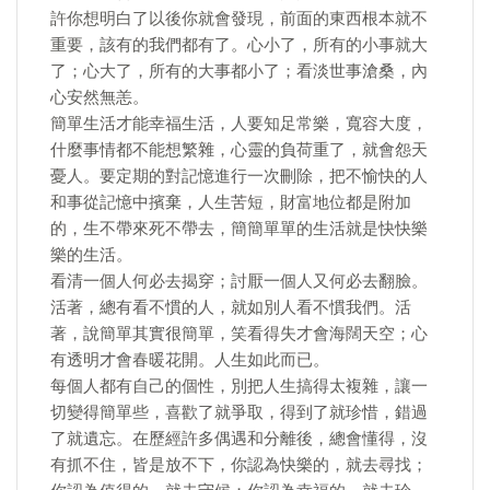
許你想明白了以後你就會發現，前面的東西根本就不
重要，該有的我們都有了。心小了，所有的小事就大
了；心大了，所有的大事都小了；看淡世事滄桑，內
心安然無恙。
簡單生活才能幸福生活，人要知足常樂，寬容大度，
什麼事情都不能想繁雜，心靈的負荷重了，就會怨天
憂人。要定期的對記憶進行一次刪除，把不愉快的人
和事從記憶中擯棄，人生苦短，財富地位都是附加
的，生不帶來死不帶去，簡簡單單的生活就是快快樂
樂的生活。
看清一個人何必去揭穿；討厭一個人又何必去翻臉。
活著，總有看不慣的人，就如別人看不慣我們。活
著，說簡單其實很簡單，笑看得失才會海闊天空；心
有透明才會春暖花開。人生如此而已。
每個人都有自己的個性，別把人生搞得太複雜，讓一
切變得簡單些，喜歡了就爭取，得到了就珍惜，錯過
了就遺忘。在歷經許多偶遇和分離後，總會懂得，沒
有抓不住，皆是放不下，你認為快樂的，就去尋找；