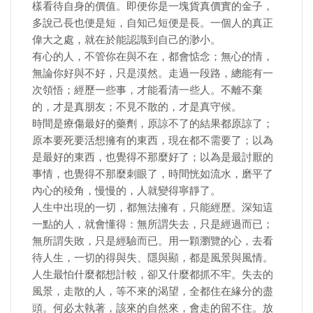
樣看待自身的價值。即便你是一塊貨真價實的金子，
多說己長也便是短，自知己短便是長。一個人的真正
偉大之處，就在於能認識到自己的渺小。
有心的人，不管你在與不在，都會惦念；無心的情，
無論你好與不好，只是漠然。走過一段路，總能有一
次領悟；經歷一些事，才能看清一些人。不離不棄
的，才是真朋友；不見不散的，才是真守候。
時間是療傷最好的藥劑，原諒不了的結果都原諒了；
原本要死要活想擁有的東西，現在都不需要了；以為
是最好的東西，也覺得不那麼好了；以為是最討厭的
事情，也覺得不那麼刺眼了，時間恍如流水，磨平了
內心的稜角，慢慢的，人就變得寧靜了。
人生中出現的一切，都無法擁有，只能經歷。深知這
一點的人，就會懂得：無所謂失去，只是經過而已；
無所謂失敗，只是經驗而已。用一顆瀏覽的心，去看
待人生，一切的得與失、隱與顯，都是風景與風情。
人生最怕什麼都想計較，卻又什麼都抓不牢。失去的
風景，走散的人，等不來的渴望，全都住在緣分的盡
頭。何必太執著，該來的自然來，會走的留不住。放