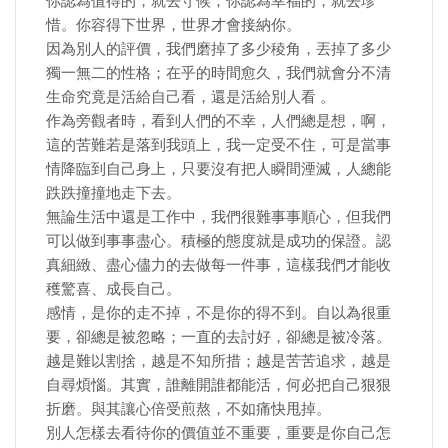
你認為值得的，就去守候；你認為幸福的，就去珍
惜。你容得下世界，世界才會接納你。
因為別人的評價，我們磨掉了多少稜角，丟掉了多少
獨一無二的性格；在乎的時間愈久，我們就會分不清
生命究竟是活給自己看，還是活給別人看 。
作為旁觀者時，看到人們的不幸，人們總是想，啊，
這的苦難若是落到我頭上，我一定受不住，可是當事
情降臨到自己身上，只要沒有把人瞬間湮滅，人總能
跌跌撞撞地走下去。
無論生活中還是工作中，我們很難事事順心，但我們
可以做到事事盡心。積極的態度就是成功的保證。認
真細緻、盡心儘力的去做每一件事，這樣我們才能收
穫驚喜、成長自己。
感情，是你的走不掉，不是你的得不到。自以為很重
要，卻總是被忽略；一直的去討好，卻總是被冷落。
越是難以割捨，越是不知所措；越是苦苦追求，越是
自尋煩惱。其實，誰離開誰都能活，何必把自己狠狠
折磨。與其讓心倍受煎熬，不如痛快甩掉。
別人怎樣去看待你的價值並不重要，重要是你自己怎