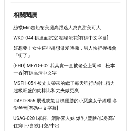
相關閱讀
絲襪mm超短裙美腿高跟迷人寫真甜美可人
WKD-044 挑逗面試室 稻場流花[有碼中文字幕]
好想要！女生這些超想做愛時機，男人快把握機會
「衝了」
(FHD) MEYD-602 我其實一直被老公上司幹… 松本
一香[有碼高清中文字
MSFH-054 被丈夫帶來的繼子每天強行內射…精力
超級旺盛的肉棒比和丈夫做更爽
DASD-856 展現志氣目標優勝的小惡魔女子經理 冬
愛琴音[有碼中文字幕]
USAG-028 I罩杯、網路素人妹 爆乳/豐腴/低身高/
住鄉下/喜歡口交/中出