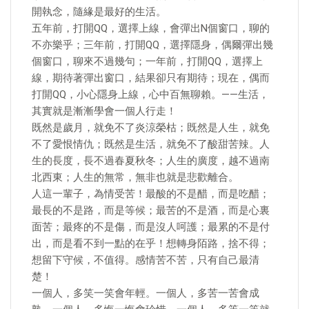
開執念，隨緣是最好的生活。
五年前，打開QQ，選擇上線，會彈出N個窗口，聊的
不亦樂乎；三年前，打開QQ，選擇隱身，偶爾彈出幾
個窗口，聊來不過幾句；一年前，打開QQ，選擇上
線，期待著彈出窗口，結果卻只有期待；現在，偶而
打開QQ，小心隱身上線，心中百無聊賴。——生活，
其實就是漸漸學會一個人行走！
既然是歲月，就免不了炎涼榮枯；既然是人生，就免
不了愛恨情仇；既然是生活，就免不了酸甜苦辣。人
生的長度，長不過春夏秋冬；人生的廣度，越不過南
北西東；人生的無常，無非也就是悲歡離合。
人這一輩子，為情受苦！最酸的不是醋，而是吃醋；
最長的不是路，而是等候；最苦的不是酒，而是心裏
面苦；最疼的不是傷，而是沒人呵護；最累的不是付
出，而是看不到一點的在乎！想轉身陌路，捨不得；
想留下守候，不值得。感情苦不苦，只有自己最清
楚！
一個人，多笑一笑會年輕。一個人，多苦一苦會成