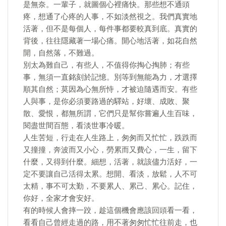
是無奈。一輩子，就圖個心裡痛快。那些想不通頭
疼，想通了心疼的人事，不如淡然視之。我們真實地
活著，但不是每個人，每件事都要較真到底。真實的
背後，往往隱藏著一場心痛。開心地活著，如花自然
開，自然落，不難過。
別太為難自己，有些人，不值得你掏心掏肺；有些
事，無須一直銘刻於記憶。別等到無能為力，才選擇
順其自然；莫因為心無所恃，才被迫隨遇而安。有些
人與事，是你必須要路過的驛站，好壞、成敗、聚
散、愛恨，都無所謂，它們只是幫你嘗遍人生百味，
閱盡世間百態，看淡世事冷暖。
人生苦短，行走在人生路上，匆匆而又忙忙，跌跌而
又撞撞，奔波而又小心，勞累而又費心，一生，留下
什麼，又得到什麼。細想，活著，就該儘力活好，一
定不要讓自己活得太累。想開、看淡，放鬆，人不可
太精，事不可太勤，不要累人、累己、累心。記住，
你好，全家才會安好。
有的時候人會摔一跤，趁這個機會應該回頭看一看，
看看自己曾經走過的路，用不著匆匆忙忙往前走，也