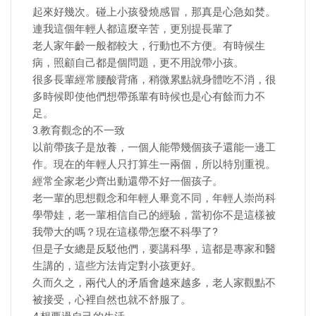
起來好幾次。碰上小孩發燒感冒，那真是心急如焚。
連我這個年輕人都這麼辛苦，更別提長輩了
老人家年齡一般都較大，行動也不方便。有時候生
病，照顧自己都是個問題，更不用說帶小孩。
很多長輩經常腰酸背痛，稍微累點就身體吃不消，很
多時候即使他們想帶孫輩有時候也是心有餘而力不
足。
3.教育觀念的不一致
以前帶孩子是放養，一個人能帶幾個孩子還能一邊工
作。現在的年輕人只打算生一兩個，所以特別重視。
經常全家老少齊出動還帶不好一個孩子。
老一輩的思想觀念和年輕人畢竟不同，年輕人崇尚科
學帶娃，老一輩相信自己的經驗，當初你不是這樣被
我帶大的嗎？現在這樣帶怎麼不科學了?
但是子女總是反駁他們，要講科學，這都是專家和醫
生講的，這些方法肯定對小孩更好。
久而久之，兩代人的矛盾會越來越多，老人家觀點不
被接受，心裡自然也就不舒服了。