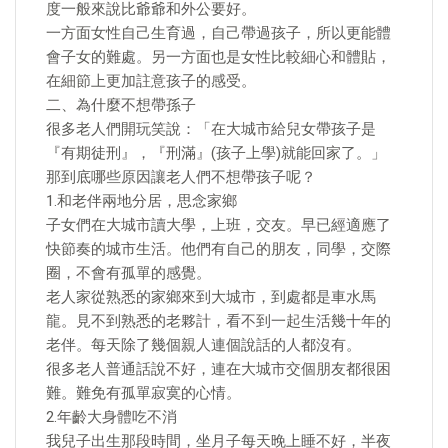
度一般來說比爺爺和外公要好。
一方面女性自己生育過，自己帶過孩子，所以更能體
會子女的難處。另一方面也是女性比較細心和體貼，
在細節上更加註意孩子的感受。
二、為什麼不想帶孫子
很多老人們開玩笑說：「在大城市給兒女帶孩子是
『有期徒刑』，『刑滿』(孩子上學)就能回家了。」
那到底哪些原因讓老人們不想帶孩子呢？
1.和老伴兩地分居，思念家鄉
子女們在大城市讀大學，上班，交友。早已經適應了
快節奏的城市生活。他們有自己的朋友，同學，交際
圈，不會有孤單的感覺。
老人家從熟悉的家鄉來到大城市，到處都是車水馬
龍。見不到熟悉的老夥計，看不到一起生活幾十年的
老伴。每天除了幾個親人連個說話的人都沒有。
很多老人普通話說不好，連在大城市交個朋友都很困
難。難免有孤單寂寞的心情。
2.年齡大身體吃不消
我兒子出生那段時間，坐月子每天晚上睡不好，半夜