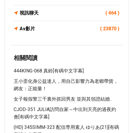
視訊聊天
( 464 )
Av影片
( 23870 )
相關閱讀
444KING-068 真鈴[有碼中文字幕]
王小歪化身公益達人，用自己影響力為老鄉帶貨，
網友：正能量！
女子報假警三千裏外抓回男友 並與其領證結婚..
CJOD-351 JULIA訪問自家～中出到天亮的過夜約
會[有碼中文字幕]
(HD) 345SIMM-323 配信専用素人 ゆりあ(21)[有碼