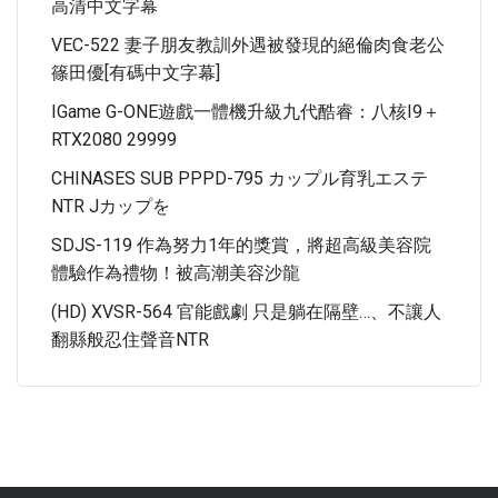
高清中文字幕
VEC-522 妻子朋友教訓外遇被發現的絕倫肉食老公
篠田優[有碼中文字幕]
IGame G-ONE遊戲一體機升級九代酷睿：八核i9＋
RTX2080 29999
CHINASES SUB PPPD-795 カップル育乳エステ
NTR Jカップを
SDJS-119 作為努力1年的獎賞，將超高級美容院
體驗作為禮物！被高潮美容沙龍
(HD) XVSR-564 官能戲劇 只是躺在隔壁…、不讓人
翻縣般忍住聲音NTR