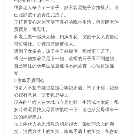
4.想要過自己的生活。
很多老人辛苦了一輩子，好不容易把子女拉扯大。自
己照顧孩子的責任完成了。
正打算安心退休享受下美好的晚年生活，每天陪老伴
買買菜，逛逛街。
和老朋友一起練太極，釣魚養花。突然子女又要自己
幫忙帶娃。心裡落差確實很大。
遇到子女多的，孩子生了好幾個，那就更辛苦了。
帶完一個接著又是下一個。這樣的日子看不到盡頭。
自己嚮往的晚年生活遲遲得不到落實，心裡肯定難
受。
5.家庭矛盾鬧心
很多人不想帶娃也是擔心婆媳矛盾。鬧了矛盾，媳婦
心裡有意見，婆婆也是委屈。
現在的年輕人在大城市立足也難，生活成本太高，很
多時候還要找父母要求援助一下，這也給父母帶來一
定的經濟壓力。
加上兩代人的思想觀念相差很大。帶娃理念上的衝
突，消費方式上的衝突，家庭矛盾上的衝突，都會給