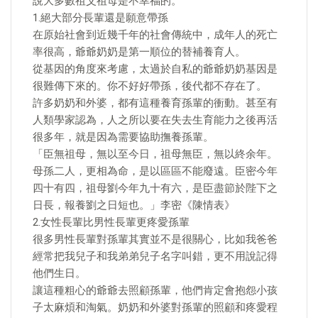
說大多數祖父祖母是不幸福的。
1.絕大部分長輩還是願意帶孫
在原始社會到近幾千年的社會傳統中，成年人的死亡
率很高，爺爺奶奶是第一順位的替補養育人。
從基因的角度來考慮，太過於自私的爺爺奶奶基因是
很難傳下來的。你不好好帶孫，後代都不存在了。
許多奶奶和外婆，都有這種養育孫輩的衝動。甚至有
人類學家認為，人之所以要在失去生育能力之後再活
很多年，就是因為需要協助撫養孫輩。
「臣無祖母，無以至今日，祖母無臣，無以終余年。
母孫二人，更相為命，是以區區不能廢遠。臣密今年
四十有四，祖母劉今年九十有六，是臣盡節於陛下之
日長，報養劉之日短也。」李密《陳情表》
2.女性長輩比男性長輩更疼愛孫輩
很多男性長輩對孫輩其實並不是很關心，比如我爸爸
經常把我兒子和我弟弟兒子名字叫錯，更不用說記得
他們生日。
讓這種粗心的爺爺去照顧孫輩，他們肯定會抱怨小孩
子太麻煩和淘氣。奶奶和外婆對孫輩的照顧和疼愛程