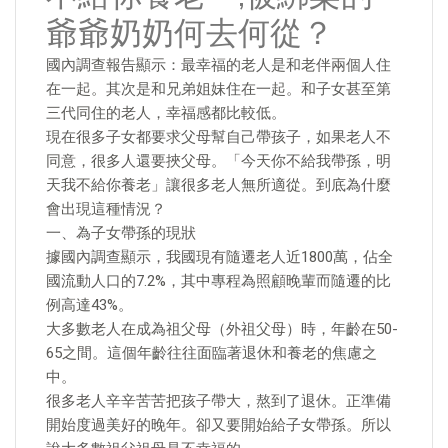
爺爺奶奶何去何從？
國內調查報告顯示：最幸福的老人是和老伴兩個人住
在一起。其次是和兄弟姐妹住在一起。和子女甚至第
三代同住的老人，幸福感都比較低。
現在很多子女都要求父母幫自己帶孩子，如果老人不
同意，很多人還要挾父母。「今天你不給我帶孫，明
天我不給你養老」讓很多老人無所適從。到底為什麼
會出現這種情況？
一、為子女帶孫的現狀
據國內調查顯示，我國現有隨遷老人近1800萬，佔全
國流動人口的7.2%，其中專程為照顧晚輩而隨遷的比
例高達43%。
大多數老人在成為祖父母（外祖父母）時，年齡在50-
65之間。這個年齡往往面臨著退休和養老的焦慮之
中。
很多老人辛辛苦苦把孩子帶大，熬到了退休。正準備
開始度過美好的晚年。卻又要開始給子女帶孫。所以