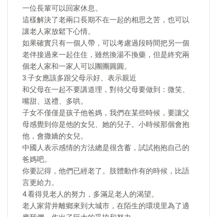
一位長輩可以回家休息。
這樣解決了老兩口長期不在一起的相思之苦，也可以
讓老人家放鬆下心情。
如果確實只有一個人帶，可以考慮過段時間把另一個
老伴接過來一起住住，雖然換湯不換藥，但是終究兩
個老人家和一家人可以團團圓圓。
3.子女應該多跟父母示好、表示親近
和父母在一起不要講道理，對待父母要做到：微笑、
嘴甜、送禮、多哄。
子女不僅僅是孩子他爸媽，我們在某些時候，要讓父
母感覺到你是他的女兒、她的兒子。小時候那個會抱
他，會撒嬌的女兒。
中國人表示感情的方法總是很含蓄，試試抱抱自己的
爸媽吧。
你要記得，他們已經老了。肢體動作有的時候，比語
言更給力。
4.看得見老人的努力，多滿足老人的渴望。
老人家背井離鄉來到大城市，在陌生的環境里為了適