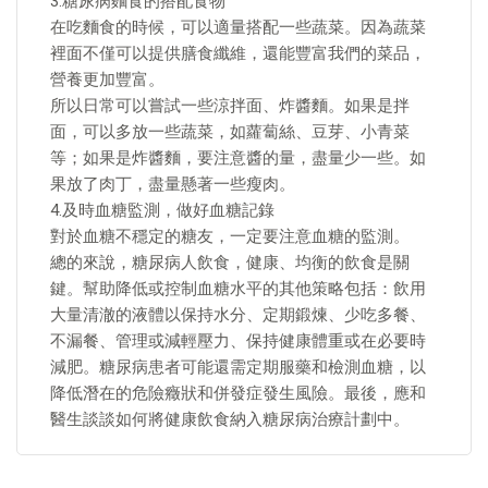
3.糖尿病麵食的搭配食物
在吃麵食的時候，可以適量搭配一些蔬菜。因為蔬菜
裡面不僅可以提供膳食纖維，還能豐富我們的菜品，
營養更加豐富。
所以日常可以嘗試一些涼拌面、炸醬麵。如果是拌
面，可以多放一些蔬菜，如蘿蔔絲、豆芽、小青菜
等；如果是炸醬麵，要注意醬的量，盡量少一些。如
果放了肉丁，盡量懸著一些瘦肉。
4.及時血糖監測，做好血糖記錄
對於血糖不穩定的糖友，一定要注意血糖的監測。
總的來說，糖尿病人飲食，健康、均衡的飲食是關
鍵。幫助降低或控制血糖水平的其他策略包括：飲用
大量清澈的液體以保持水分、定期鍛煉、少吃多餐、
不漏餐、管理或減輕壓力、保持健康體重或在必要時
減肥。糖尿病患者可能還需定期服藥和檢測血糖，以
降低潛在的危險癥狀和併發症發生風險。最後，應和
醫生談談如何將健康飲食納入糖尿病治療計劃中。