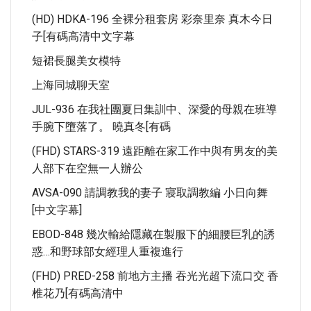
(HD) HDKA-196 全裸分租套房 彩奈里奈 真木今日
子[有碼高清中文字幕
短裙長腿美女模特
上海同城聊天室
JUL-936 在我社團夏日集訓中、深愛的母親在班導
手腕下墮落了。 曉真冬[有碼
(FHD) STARS-319 遠距離在家工作中與有男友的美
人部下在空無一人辦公
AVSA-090 請調教我的妻子 寢取調教編 小日向舞
[中文字幕]
EBOD-848 幾次輸給隱藏在製服下的細腰巨乳的誘
惑…和野球部女經理人重複進行
(FHD) PRED-258 前地方主播 吞光光超下流口交 香
椎花乃[有碼高清中