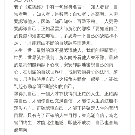
老子《道德經》中有一句經典名言：「知人者智，自
知者明。」知人者，是智慧；自知者，是高明。人需
要認識他人，因為「知己知彼，百戰不殆」；人更需
要認識自己，正如星雲大師所說的那樣「要知道自己
的長處和短處在哪裡」，多思考一下自己的缺陷和不
足，「才能藉由不斷的自我調整而進步。」
人生一世，最難的事不是認識他人。我們的眼睛看向
世界，世界就在眼前，所以向外看他人並不難。最難
的是我們能夠靜下心來，安安靜靜地審視自己的內
心，在明澈的自我世界中，找到安頓身心的法門。須
知，只有時時用自己心之觸角去體會、感受，才能找
到起心動念間不斷變幻的自己。
尋得到自己，一個人才算找得到正確的人生。正確認
識自己，才能使自己充滿自信，才能使人生的航船不
迷失方向。正確認識自己，才能正確確定人生的奮鬥
目標。只有有了正確的人生目標，並充滿自信，為之
奮鬥終生，才能此生無憾，即使不成功，自己也會無
怨無悔。