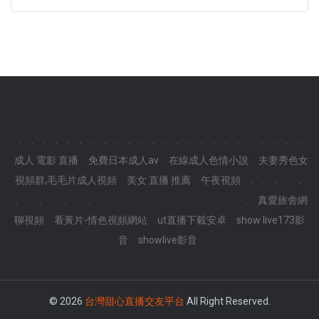
.
.
.
.
.
.
.
.
.
.
.
.
.
.
.
.
.
.
.
.
.
.
.
.
成人 電影 直播
免費日本成人av
在線成人色情小說
夫妻秀色女
視頻群,毛毛片成人視頻
美女 直播 推薦
午夜視頻
.
.
.
.
.
.
.
.
.
.
.
.
.
.
.
.
.
.
.
.
.
.
.
.
.
真愛旅舍網
聊視頻
看黃片-情色視頻網站
ut直播下載安卓
show live173影
音
showlive影音
© 2026
台灣甜心直播交友平台
All Right Reserved.