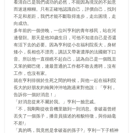
看清自己是我們成功的必然，不能因為境況的不如意
而迷迷糊糊。只有正確地認識自己，評價自己，找到
不足和差距，我們才能不斷取得進步，走出困境，走
向成功。
多年前的一個傍晚，一位叫亨利的青年移民，站在河
邊發獃。那天是他30歲生日，可他不知道自己是否還
有活下去的必要。因為亨利從小在福利院長大，身材
矮小，長相也不漂亮，講話又帶著濃厚的法國鄉下口
音。所以他一直很瞧不起自己，認為自己是一個既丑
又笨的鄉巴佬，連最普通的工作都不敢去應聘，沒有
工作，也沒有家。
就在亨利徘徊於生死之間的時候，與他一起在福利院
長大的好朋友約翰興沖沖地跑過來對他說：「亨利，
告訴你一個好消息！」
「好消息從來不屬於我。」亨利一臉悲戚。
「不，我剛剛從收音機里聽到一則消息。拿破崙曾經
丟失了一個孫子，播音員描述的相貌特徵，與你絲毫
不差!」
「真的嗎，我竟然是拿破崙的孫子?」亨利一下子精神