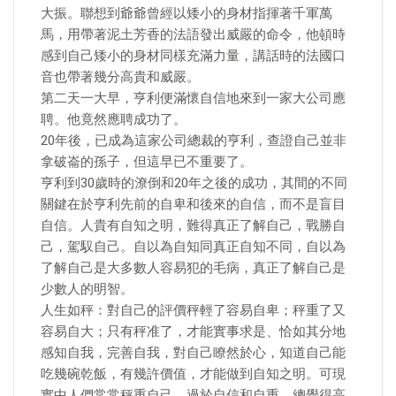
大振。聯想到爺爺曾經以矮小的身材指揮著千軍萬
馬，用帶著泥土芳香的法語發出威嚴的命令，他頓時
感到自己矮小的身材同樣充滿力量，講話時的法國口
音也帶著幾分高貴和威嚴。
第二天一大早，亨利便滿懷自信地來到一家大公司應
聘。他竟然應聘成功了。
20年後，已成為這家公司總裁的亨利，查證自己並非
拿破崙的孫子，但這早已不重要了。
亨利到30歲時的潦倒和20年之後的成功，其間的不同
關鍵在於亨利先前的自卑和後來的自信，而不是盲目
自信。人貴有自知之明，難得真正了解自己，戰勝自
己，駕馭自己。自以為自知同真正自知不同，自以為
了解自己是大多數人容易犯的毛病，真正了解自己是
少數人的明智。
人生如秤：對自己的評價秤輕了容易自卑；秤重了又
容易自大；只有秤准了，才能實事求是、恰如其分地
感知自我，完善自我，對自己瞭然於心，知道自己能
吃幾碗乾飯，有幾許價值，才能做到自知之明。可現
實中人們常常秤重自己，過於自信和自重，總覺得高