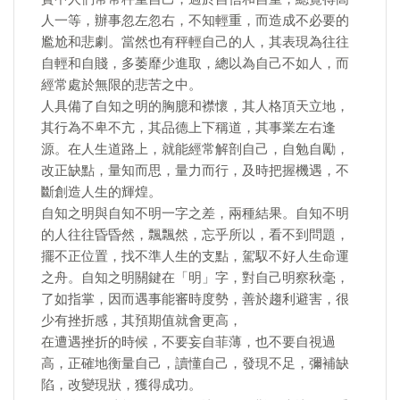
人一等，辦事忽左忽右，不知輕重，而造成不必要的
尷尬和悲劇。當然也有秤輕自己的人，其表現為往往
自輕和自賤，多萎靡少進取，總以為自己不如人，而
經常處於無限的悲苦之中。
人具備了自知之明的胸臆和襟懷，其人格頂天立地，
其行為不卑不亢，其品德上下稱道，其事業左右逢
源。在人生道路上，就能經常解剖自己，自勉自勵，
改正缺點，量知而思，量力而行，及時把握機遇，不
斷創造人生的輝煌。
自知之明與自知不明一字之差，兩種結果。自知不明
的人往往昏昏然，飄飄然，忘乎所以，看不到問題，
擺不正位置，找不準人生的支點，駕馭不好人生命運
之舟。自知之明關鍵在「明」字，對自己明察秋毫，
了如指掌，因而遇事能審時度勢，善於趨利避害，很
少有挫折感，其預期值就會更高，
在遭遇挫折的時候，不要妄自菲薄，也不要自視過
高，正確地衡量自己，讀懂自己，發現不足，彌補缺
陷，改變現狀，獲得成功。