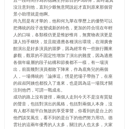
且一段時間作為郭德綱主持節目的PS師傅，當時還真
沒注意到他，直到少爺無意間說起才直到原來那個背
景小助理就是他啊。
尚九熙是有才華的，他和何九華在學歷上的優勢可以
把傳統的段子改變成新的特色，更加的符合現在年輕
人的口味，各類模仿更是惟妙惟肖，無實物表演更是
讓人拍手稱快，並且能適應各種演出環境，在湖廣會
館演出是好多演員的噩夢，因為經常有一些旅行團來
參觀，觀眾的不固定性增加了演出的難度，因為適應
各個年級層的段子結構和節奏都不一樣，有一場演
出，前面幾對演員都敗下陣來，作為底角兒的兩個
人，一場傳統的「論捧逗」愣是把場子帶熱了，在座
的叔叔阿姨也都投入了進來，也是因為這一場我才關
注到他們，可謂一戰成名。
成功的路上沒有捷徑，兩個人走到今天不是沒有質疑
的聲音，包括對演出的風格，包括對兩個人本身，沒
有人都不能平白無故的享受掌聲，你看到的是台上的
他們談笑風生，看不到的是台下的他們努力用功。德
雲社的這兩年優秀的人太多，關注的人也太多，大家