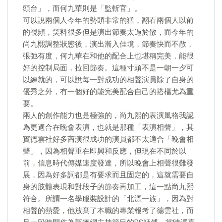
頭台」，而何九華則是「監斬官」。
可以說兩個人今年的勢頭非常的猛，翻看兩個人以前
的視頻，笑料很多但是演出節奏太過於散，而今年的
尚九熙調整狀態後，演出漸入佳境，節奏快而不散，
張弛有度，何九華在和他的配合上也堪稱完美，能很
好的控制局面，拉回節奏。這種寸頭不是一朝一夕可
以練就的，可以說每一對成功的相聲演員除了自身的
優秀之外，有一個好的能完美配合自己的搭檔尤為重
要。
兩人的創作能力也是極強的，尚九熙的表演風格我認
為更適合在晚會表演，也就是那種「表演相聲」，其
實德雲社好多商演很成功的演員都不太適合「晚會相
聲」，因為相聲重在即興和反應，但現在不同於以
前，信息時代傳媒速度發達，所以晚會上相聲很難發
展，因為好多詞都是有要求而且固定的，這就需要自
身的肢體表現和對段子的節奏再加工，這一點尚九熙
符合。所謂一名學服裝設計的「北漂一族」，因為對
相聲的熱愛，他放棄了本職的專業報考了德雲社，而