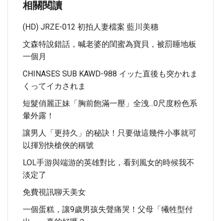
相關閱讀
(HD) JRZE-012 初拍人妻檔案 藍川美穗
文森特說錯話，喊老婆的閨蜜為寶貝，被罰睡地板
一個月
CHINASES SUB KAWD-988 イッた直後も突かれま
くってイカされま
短髮俏麗正妹「胸前飽滿一壓」全洩...0尺度粉色系
暈外露！
讓男人「更持久」的秘訣！只要做這幾件小事就可
以揮別快槍俠的稱號
LOL手游與端游的英雄對比，看到風女的時候我不
淡定了
免費視訊聊天美女
一個蛋糕，讓9歲男孩失聲痛哭！父母「犧牲型付