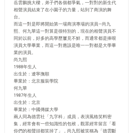
岳雲鵬挑大樑，弟子們各個都爭氣，一對對的新生代
相聲演員結束了在小園子的力量，站到了商演的舞
台。
而這一對是即將開始第一場商演專場的演員—尚九
熙、何九華這一對算是很特別的，現在的相聲演員不
同於以前，好多的高學歷屢見不鮮，而通常都是捧哏
演員大學畢業，而這一對應該是唯一一對都是大學畢
業的演員。
尚九熙
1988年生人
出生於：遼寧撫順
畢業於：北京服裝學院
何九華
1987年生人
出生於：北京
畢業於：中國傳媒大學
兩人同為德雲社「九字科」成員，表演風格笑料密
集，經常會有一些知識性的包袱，觀眾經常留言「看
你們的相聲頭都笑掉了」，尚九熙被笑稱為「德雲斷