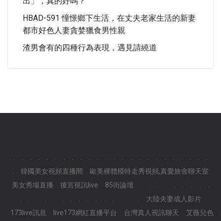
出」，真的好嗎？
HBAD-591 憧憬鄉下生活，在丈夫老家生活的新妻
都市好色人妻貪婪獵食男性親
渣男會有的四種行為表現，遇見請繞道
.
.
.
.
.
.
.
.
.
.
.
.
.
.
.
.
.
.
.
.
.
.
.
.
.
韓國美女視頻直播間
歐美裸體模特走秀視頻,真愛旅舍聊天室
美女秀場直播
後宮視訊live
85街論壇
.
.
.
.
.
.
.
.
.
.
.
.
.
.
.
.
.
.
.
.
.
.
.
.
大陸夫妻成人影片
173live訊息
live173網紅直播平台
台灣真人視訊聊天
艾薇兒色