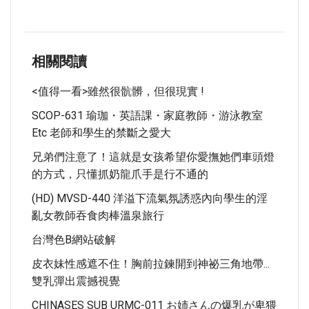
相關閱讀
<值得一看>雖然很骯髒，但很現實 !
SCOP-631 瑜珈・英語課・家庭教師・游泳教室
Etc 老師和學生的禁斷之愛大
兄弟們注意了！這就是女孩希望你愛撫她們車頭燈
的方式，只懂抓奶龍爪手是行不通的
(HD) MVSD-440 洋溢下流氣氛誘惑內向學生的淫
亂女教師吞食肉棒溫泉旅行
台灣色b網站破解
皮衣妹性感遮不住！胸前拉鍊開到神祕三角地帶...
雙乳彈出震撼視覺
CHINASES SUB URMC-011 お姉さんの爆乳が卑猥