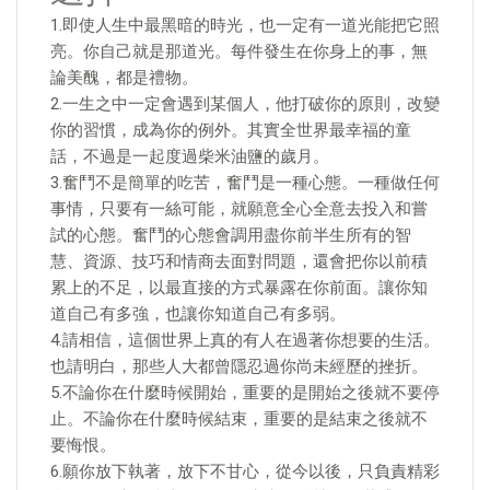
1.即使人生中最黑暗的時光，也一定有一道光能把它照
亮。你自己就是那道光。每件發生在你身上的事，無
論美醜，都是禮物。
2.一生之中一定會遇到某個人，他打破你的原則，改變
你的習慣，成為你的例外。其實全世界最幸福的童
話，不過是一起度過柴米油鹽的歲月。
3.奮鬥不是簡單的吃苦，奮鬥是一種心態。一種做任何
事情，只要有一絲可能，就願意全心全意去投入和嘗
試的心態。奮鬥的心態會調用盡你前半生所有的智
慧、資源、技巧和情商去面對問題，還會把你以前積
累上的不足，以最直接的方式暴露在你前面。讓你知
道自己有多強，也讓你知道自己有多弱。
4.請相信，這個世界上真的有人在過著你想要的生活。
也請明白，那些人大都曾隱忍過你尚未經歷的挫折。
5.不論你在什麼時候開始，重要的是開始之後就不要停
止。不論你在什麼時候結束，重要的是結束之後就不
要悔恨。
6.願你放下執著，放下不甘心，從今以後，只負責精彩