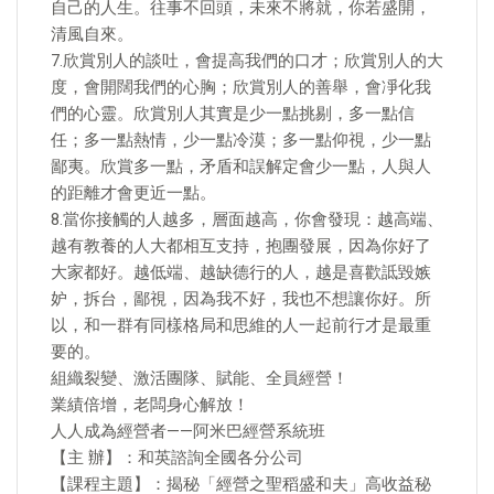
自己的人生。往事不回頭，未來不將就，你若盛開，
清風自來。
7.欣賞別人的談吐，會提高我們的口才；欣賞別人的大
度，會開闊我們的心胸；欣賞別人的善舉，會凈化我
們的心靈。欣賞別人其實是少一點挑剔，多一點信
任；多一點熱情，少一點冷漠；多一點仰視，少一點
鄙夷。欣賞多一點，矛盾和誤解定會少一點，人與人
的距離才會更近一點。
8.當你接觸的人越多，層面越高，你會發現：越高端、
越有教養的人大都相互支持，抱團發展，因為你好了
大家都好。越低端、越缺德行的人，越是喜歡詆毀嫉
妒，拆台，鄙視，因為我不好，我也不想讓你好。所
以，和一群有同樣格局和思維的人一起前行才是最重
要的。
組織裂變、激活團隊、賦能、全員經營！
業績倍增，老闆身心解放！
人人成為經營者——阿米巴經營系統班
【主 辦】：和英諮詢全國各分公司
【課程主題】：揭秘「經營之聖稻盛和夫」高收益秘