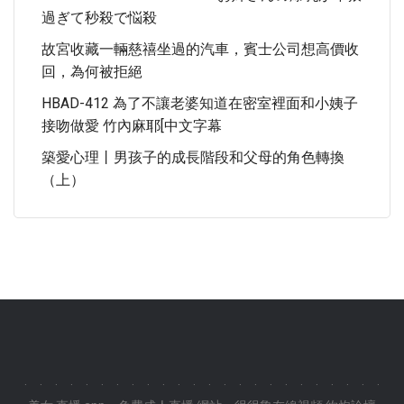
過ぎて秒殺で悩殺
故宮收藏一輛慈禧坐過的汽車，賓士公司想高價收
回，為何被拒絕
HBAD-412 為了不讓老婆知道在密室裡面和小姨子
接吻做愛 竹內麻耶[中文字幕
築愛心理丨男孩子的成長階段和父母的角色轉換
（上）
.
.
.
.
.
.
.
.
.
.
.
.
.
.
.
.
.
.
.
.
.
.
.
.