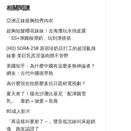
相關閱讀
亞洲正妹挺胸拍秀內衣
超胸短髮櫻花妹妹！去海灘玩水俏皮露
「SS+渾圓核彈奶」玩到溼搭搭..
(HD) SORA-258 原宿珍奶店打工的超淫亂辣
妹妻 美巨乳尻淫蕩肉體不管野
美國知乎：為什麼中國有這麼多無神論者？
網友：古代中國很早熟
為什麼現在拍那麼多抗日題材電視劇？
夏天來了！陽光沙灘比基尼「配渾圓雪
乳」 看奶＋做愛＝長壽
85成人影片
「再這樣叫要射了～」聲音低沈妹叫床超銷
魂 跑友認證了