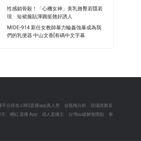
性感鎖骨殺！「心機女神」美乳翹臀若隱若
現 短裙服貼渾圓挺翹好誘人
MIDE-914 新任女教師暴力輪姦強暴成為我
們的乳便器 中山文香[有碼中文字幕
平台排名,s383直播app真人秀
金瓶梅分析
現場跳舞直
聊天
網紅 直播 App
成人直播主
台灣uu破解無限點
車