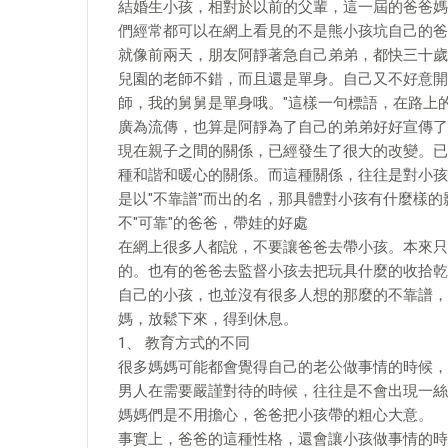
結婚生小孩，相對於以前的父輩，這一屆的爸爸媽
們經常都可以在網上看見的不是熊小孩坑自己的爸
就像前兩天，朋友阿靜著急自己弟弟，都快三十歲
兒園的老師不錯，而且還是單身。自己又不好意開
師，我的舅舅是單身哦。"這樣一句標語，在路上
廣為流傳，也算是阿靜為了自己的弟弟好好宣傳了
現在親子之間的關係，已經發生了很大的改變。已
種和諧和暖心的關係。而這種關係，往往是對小孩
是以"不靠譜"而出的名，那具體對小孩有什麼樣的
不"可靠"的爸爸，帶娃的好處
在網上很多人都說，不要讓爸爸去帶小孩。本來只
的。也有的爸爸去監督小孩去把玩具什麼的收拾乾
自己的小孩，也並沒有很多人想的那麼的不靠譜，
媽，放鬆下來，得到休息。
1、 教育方式的不同
很多媽媽可能都會覺得自己的老公做事情的時候，
男人在需要嚴謹對待的時候，往往是不會出現一絲
媽媽們是不用擔心，爸爸把小孩帶的粗心大意。
事實上，爸爸的這種性格，還會讓小孩做事情的時