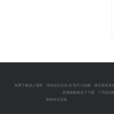
.
.
.
免費下載成人電影
情色綜合社區,色 情片小說網
後宮最黃直播
.
.
.
.
.
.
.
.
.
.
.
.
.
.
直播破解版盒子下載
173視訊
展模特兒寫真