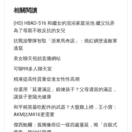
相關閱讀
(HD) HBAD-516 和繼女的混浴家庭浴池 繼父玩弄
為了母親不敢反抗的女兒
抗戰游擊隊智取「浙東馬奇諾」：燒紅碉堡逼敵軍
逃竄
美女聊天視頻直播網站
可聊99多人聊天室
精液提高性質量促進女性性高潮
你還用「延遲滿足」鍛煉孩子？父母適當的滿足，
讓孩子更陽光健康
和平精英最吃配件的武器？大盤雞上榜，王小寶：
AKM比M416更需要
傑西鮑爾：孤獨像癌症一樣四處蔓延，唯「自殺式