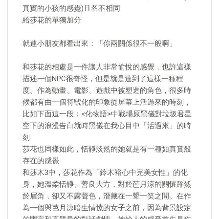
真實的小孩的感覺)且各不相同
給莎花的單獨加分
就連小朋友都看出來：「你兩關係很不一般啊」
和莎花的相處是一件讓人非常愉悅的感覺，也許這樣
描述一個NPC很奇怪，但是就是達到了這樣一種程
度。作為動畫、電影、遊戲中被塑造的角色，很多時
候都有由一個符號化的印象從屏幕上活過來的時刻，
比如下面這一段：<化物語>中戰場原黑儀對垃圾君星
空下的浪漫告白就時黑儀在我心目中「活過來」的時
刻
莎花也同樣如此，恬靜淡然的她就是有一種如真實般
存在的感覺
和莎木3中，莎花作為「鈴木裕心中完美女性」的化
身，她溫柔恬靜、善良大方，對於芭月涼的關懷躍然
於眉角，卻又不露聲色，潛藏在一顰一笑之間。在作
為一個與芭月涼暗生情愫的女子之前，因為背景設定