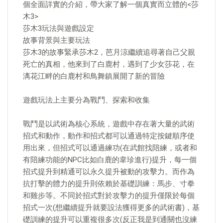
個全面詳實的介紹，帶大家了解一個真實而立體的<莎
木3>
莎木3玩法與遊戲設定
故事背景與主要玩法
莎木3的故事緊承莎木2，芭月涼繼續追尋著自己父親
死亡的真相，他來到了白鹿村，遇到了少女莎花，在
漓花江畔的白鹿村和鳥舞鎮展開了新的冒險
遊戲玩法上主要分為戰鬥、探索和收集
戰鬥是以武術為核心系統，遊戲中存在著大量的武術
招式和動作，動作和招式都可以通過特定按鍵順序使
用出來，但招式可以通過練功(在武館找陪練，或者和
有陪練功能的NPC比如白鹿的韋珍進行)提升，每一個
招式提升到精通可以永久提升被動的攻擊力。而作為
抗打擊的體力的提升則依賴於基礎訓練：馬步、寸拳
和雞步等。不同於招式對於攻擊力的提升僅限於每個
招式一次(想繼續提升就要設法獲得更多的武術書)，基
礎訓練的提升可以重複很多次(反正我是到通關也沒練