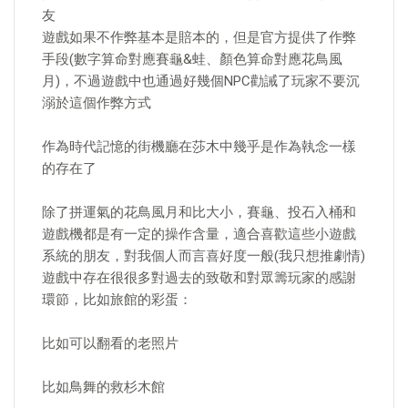
友
遊戲如果不作弊基本是賠本的，但是官方提供了作弊
手段(數字算命對應賽龜&蛙、顏色算命對應花鳥風
月)，不過遊戲中也通過好幾個NPC勸誡了玩家不要沉
溺於這個作弊方式
作為時代記憶的街機廳在莎木中幾乎是作為執念一樣
的存在了
除了拼運氣的花鳥風月和比大小，賽龜、投石入桶和
遊戲機都是有一定的操作含量，適合喜歡這些小遊戲
系統的朋友，對我個人而言喜好度一般(我只想推劇情)
遊戲中存在很很多對過去的致敬和對眾籌玩家的感謝
環節，比如旅館的彩蛋：
比如可以翻看的老照片
比如鳥舞的救杉木館