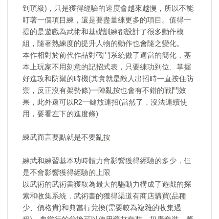
到頂級)，只是獲得經驗的速度會越來越慢，所以不能
盯著一個項目練，還是要盡量練更多的項目。值得一
提的是遊戲為武術和基礎訓練都設計了很多動作模
組，隨著熟練度的提升人物的動作也會隨之變化。
本作相對於前代作品對戰鬥系統做了適當的簡化，基
本上玩家不用刻意的記招式表，只要練功到位、掌握
好進攻和防禦的時機(其實就是敵人出招時一直按住防
禦，反正沒有架勢條)一陣亂按也會有不錯的戰鬥效
果，此外還可以R2一鍵放連招(當然了，沒法連續使
用，要看左下的進度條)
練武而言要點就是不要亂按
練武和練習基本功時體力會影響獲得經驗的多少，但
是不會影響獲得經驗的上限
以武術的武術書獲取為最大的驅動力構成了遊戲的探
索和收集系統，武術書的獲得渠道有商店購買(品種
少、價格貴)和典當行兌換(需要較為複雜的收集過