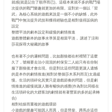
就感(就是記住了順序而已)。這樣本來就不多的戰鬥場
次提供的戰鬥樂趣就更加的有限。這對於一個以「習
武」為核心系統的遊戲來說是一個不小的缺憾，此外
戰鬥中無法提升武技和獲得經驗也是相對值得詬病的
設定
整體平淡的劇本設定和緩慢的劇情推進
遊戲整體劇本的故事水準算是相當平淡， 講述了涼和
莎花探尋大秘藏的故事
也有著不少的邏輯問題，比如顏狼都在村裡鬧了這麼
久了，號稱要去治小混混的村保安二人組只有在你制
服了顏狼後才會出現。但是對比這些問題更讓人遺憾
的是本作的劇情推進(相對於整個莎木系列而言)太過緩
慢。生活的瑣碎化其實只是遊戲節奏的問題，但是劇
情推進的緩慢就讓人難有暢快的感覺(作為對比同樣在
生活瑣碎化的大鏢客2的劇情就有著豐富的多的起承轉
合)
相對枯燥而重複的遊戲環節
小遊戲的樂趣可能因人而異，但是劈柴、蹲馬步這些