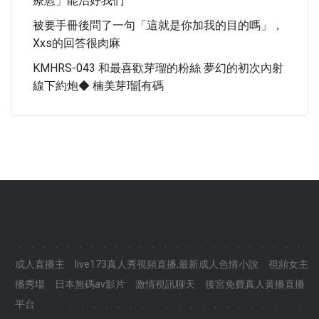
療愈」能治好我們
被要手冊後問了一句「這就是你加我的目的嗎」，
Xxs的回答很肉麻
KMHRS-043 和最喜歡芽瑠的粉絲 夢幻的初次內射
線下約炮◆ 楠美芽瑠[有碼
.
.
.
.
.
.
.
.
.
.
.
.
.
.
.
.
.
.
.
.
.
.
.
.
成人直播主
live173真人秀視頻直播,最新成人色情小說
視頻女主
播秀場
日本無碼av影片
激情視訊聊天
後宮免費真人黃播直播
平台
.
.
.
.
.
.
.
.
.
.
.
.
.
.
.
.
.
.
.
.
.
.