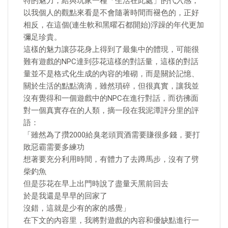
特的魅力，給與玩家一種「生活在此處」的代入感，
以我個人的觀點來看是不會隨著時間而褪色的，正好
相反，在這個(連生軟和黑曜石都開始)浮躁的年代更加
彌足珍貴。
這樣的魅力讓莎花身上得到了最集中的體現，可能很
難有遊戲的NPC達到莎花這樣的對話量，這樣的對話
量並不是格式化生成的內容的堆砌，而是關於記憶、
關於生活的點點滴滴，雖然瑣碎，但很真實，讓我並
沒有覺得和一個遊戲中的NPC在進行對話，而彷彿面
對一個真實存在的人類，摘一段在我泥潭評分里的評
語：
「雖然為了攢2000給臭老頭買酒需要賺很多錢，要打
敗惡霸需要多練功
想著要充分利用時間，有體力了去蹲馬步，沒有了劈
柴釣魚
但是莎花在早上出門時說了盡量天黑前回去
於是我還是早早的回家了
沒錯，這就是少有的家的感覺」
在下文的內容里，我將對遊戲的內容和優缺點進行一