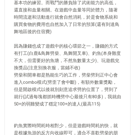
基本功的練習。而戰鬥的勝負除了武術能力的高低，
還直接和血量相關。在遊戲中血量等同於體力，隨著
時間流逝和活動進行就會自然消耗，於是食物系統和
購買食物的費用也自然加入了日常的預算(還有到達鳥
舞地區後的住宿費)
因為賺錢也成了遊戲中的核心環節之一，賺錢的方式
有打工(白鹿&鳥舞劈柴、鳥舞開叉車)、釣魚(本身難度
不大，但需要好的魚塘，不然魚數量太少)、玩遊戲兌
換獎品(注意別換衣服，當鋪不收)
劈柴和開車都是熟能生巧的工作，劈柴劈到正中心會
進入combo模式(劈歪了會中斷)，有額外數量獎勵，
但是開啟模式以後就別刻意追求劈的位置了，劈到了
就行(試過每塊都抓時機劈中心最後只有80多)，我就由
50+的弱雞變成了穩定100+的達人(最高115)
釣魚實際時間耗時相對少，但是遊戲時間耗的快，就
是根據魚游的反方向收線即可，適合不喜歡劈柴的朋