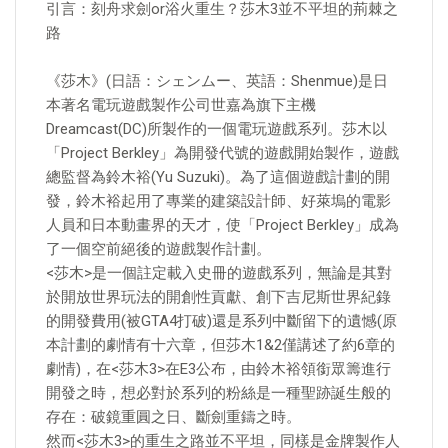
引言：刻舟求劍or浴火重生？莎木3並不平坦的荊棘之
路
《莎木》(日語：シェンムー、英語：Shenmue)是日
本著名電玩遊戲製作公司世嘉為旗下主機
Dreamcast(DC)所製作的一個電玩遊戲系列。莎木以
「Project Berkley」為開發代號的遊戲開始製作，遊戲
總監督為鈴木裕(Yu Suzuki)。為了這個遊戲計劃的開
發，鈴木裕起用了專業的建築設計師、好萊塢的電影
人員和日本動畫界的天才，使「Project Berkley」成為
了一個空前絕後的遊戲製作計劃。
<莎木>是一個註定載入史冊的遊戲系列，無論是其對
於開放世界玩法的開創性貢獻、創下吉尼斯世界紀錄
的開發費用(被GTA4打破)還是系列中斷留下的遺憾(原
本計劃的劇情有十六章，但莎木1&2僅講述了約6章的
劇情)，在<莎木3>在E3公布，由鈴木裕領銜眾籌進行
開發之時，想必對於系列的粉絲是一種聖跡誕生般的
存在：破鏡重圓之日、斷劍重鑄之時。
然而<莎木3>的重生之路並不平坦，同樣是金牌製作人