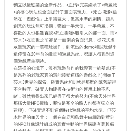
獨立以後監製的全新作品，<血污>完美繼承了<惡魔城
>的核心玩法也全面提升了畫面表現力、<死亡擱淺>雖
然在「遊戲性」上爭議巨大，但高水準的劇情、頗具
創意的玩法無可指摘，猶如一半天使、一半惡魔，不
喜歡的人也很難否認<死亡擱淺>吸引人的那一面。而<
莎木3>在面世之前卻是一面倒的負面消息，從花式虐
眾籌玩家的一萬種騷操作，到流出的demo和試玩似乎
還停留在20年前的畫面和遊戲系統，都讓人很難對這
個遊戲產生期待。
在這樣的心境下，沒有玩過前作的我帶著一絲疑慮(不
是系列的老玩家真的還能接受這樣的遊戲么？)開始了
莎木3世界的探索。確實系統和UI就是那麼的陳舊顯得
不合時宜、確實人物建模在技術力的運用上慘不忍
睹，雖然看得出來已經盡了很大的努力(不像天外世界
那樣大量NPC撞臉，哪怕是完全的路人也都有獨立的
建模)，但確實達不到這個時代遊戲的平均水準。但莎
木世界的血與骨：一個在白鹿和鳥舞中由細緻到苛刻
的NPC群像設計組成的真實生動的世界構建有著其獨