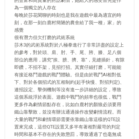
的豐富和高質量的對話劇情，她給人的感受首先是作
為一個獨立的人存在
每晚於莎花閑聊的時刻也是我在遊戲中最為適宜的時
刻，在那一刻白鹿村簡陋的農舍給了我一種」家」的
感覺
很有潛力但欠打磨的武術系統
莎木3的武術系統對於八極拳進行了非常詳盡的設定上
的參考，對於頭、肩、肘、手、尾、胯、膝、足八個
部位的應用，講究"挨、膀、擠、靠"，見縫插針，有隙
即鑽，不招不架，見招打招。其實仔細打磨，可能能
有接近格鬥遊戲的戰鬥體驗。但是由於戰鬥AI相對低
下、對於各個招式的互相制約(起手快慢、對招判定)、
連招設定、擊倒機制等沒有進一步詳細的設定，導致
這個系統浮於表面。遊戲中戰鬥的頻率也很低，戰鬥
更多作為劇情節點存在，比如白鹿村的顏狼必須要用
鐵山靠擊敗，並沒有辦法通過操作改變劇情流程。而
大量的戰鬥和劇情環節需要依靠鐵山靠這樣的QTE設
置來完成，這些QTE設置又多半有著相對嚴苛的判定
時間和基本不存在的失敗懲罰，導致通過了也毫無成