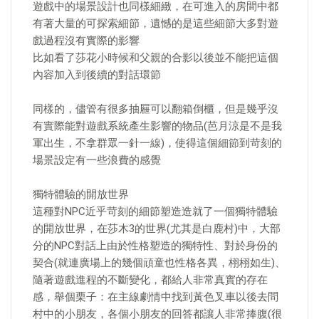
遊戲中的場景設計也同樣細緻，在可進入的房間中都
有著大量的可探索細節，遺憾的是這些細節大多對遊
戲過程沒有實際的影響
比如看了莎花小時候和父親的合影以後並不能把這個
內容加入到後續的對話環節
同樣的，儘管有很多抽屜可以翻箱倒櫃，但是幾乎沒
有實際能對遊戲系統產生影響的物品(芭月涼是不是我
軍出生，不拿群眾一針一線)，使得這個細節到苛刻的
場景設定有一些浪費的感覺
獨特體驗的開放世界
這種對NPC近乎苛刻的細節塑造造就了一個獨特體驗
的開放世界，在莎木3的世界(尤其是白鹿村)中，大部
分的NPC對話上由於性格塑造的獨特性、對於身份的
契合(就連廣場上的幾個頑童也性格各異，栩栩如生)、
隨著遊戲進程的不斷變化，都給人非常真實的存在
感，舉個栗子：在主線劇情中找到黃色叉車以後去問
村中的小朋友，各個小朋友的回答都讓人非常捧腹(很