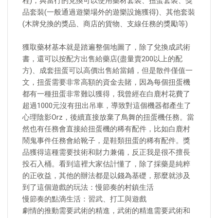
程)，典當行的兌換可以使用藥材套裝、扭蛋套裝、獎
品套裝(一般通過遊樂場外的遊樂設施獲得)、其他套裝
(木牌兌換的獎品、商店的貨物、支線任務的獎勵等)
獲取藥材基本就是踏遍整個地圖了，除了兌換成武術
書，還可以按配方出售給藥店(盡量賣200以上的配
方)、成套扭蛋可以高價出售給當鋪，但是散件僅值一
文，扭蛋需要非常高額的資金去賭，因為每個扭蛋機
都有一種扭蛋非常難以獲得，我曾經在白鹿村花費了
超過1000元沒有扭出吊車，導致對這個機器都產生了
心理陰影Orz，後續直接放棄了鳥舞的扭蛋機任務。當
然也有任務會直接給扭蛋機的稀有配件，比如白鹿村
鬧鬼事件任務會給靴子，是鞋類扭蛋的稀有配件。獎
品獲得這種需要技術和財力兼備，反正我是很不擅長
投石入桶。看到這裡大家估計懂了，除了採藥是純粹
的正收益，其他的辦法都是以錢為基礎，那麼就涉及
到了這個遊戲的玩法：慢節奏的村鎮生活
慢節奏的點滴生活：習武、打工與遊戲
劇情的推動需要武術的精進，武術的精進需要武術和