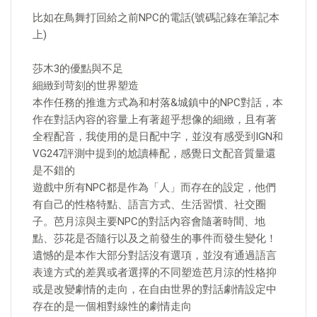
比如在鳥舞打回給之前NPC的電話(號碼記錄在筆記本
上)
莎木3的優點與不足
細緻到苛刻的世界塑造
本作任務的推進方式為和村落&城鎮中的NPC對話，本
作在對話內容的容量上有著超乎想像的細緻，且有著
全程配音，我使用的是日配中字，並沒有感受到IGN和
VG247評測中提到的尬讀棒配，感覺日文配音質量還
是不錯的
遊戲中所有NPC都是作為「人」而存在的設定，他們
有自己的性格特點、語言方式、生活習慣、社交圈
子。芭月涼與主要NPC的對話內容會隨著時間、地
點、莎花是否隨行以及之前發生的事件而發生變化！
遺憾的是本作大部分對話沒有選項，並沒有通過語言
表達方式的差異或者選擇的不同塑造芭月涼的性格抑
或是改變劇情的走向，在自由世界的對話劇情設定中
存在的是一個相對線性的劇情走向