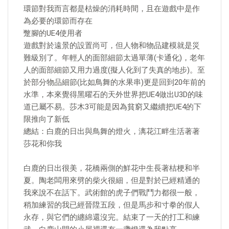
環節對我而言都是枯燥的消耗時間，且在遊戲中是作
為必要的環節而存在
蹩腳的UE4使用者
遊戲對於遠景的設置尚可，但人物和物品建模就是災
難級別了。年輕人的面部細節太過單薄(卡通化)，老年
人的面部細節又用力過度(擬人化到了失真的地步)。至
於部分物品細節(比如鳥舞的水果串)更是回到20年前的
水準，本來覺得黑曜石的天外世界把UE4做出U3D的味
道已屬不易。莎木3可能是因為貧窮又繼續把UE4的下
限推向了新低
總結：白鹿的日出與鳥舞的燈火，漓花江畔生活著著
莎花和你我
白鹿的日出很美，花橋兩側的鮮花中生長著桔梗和半
夏。陶老闆用來劈的柴火很細，但是對於已經精通的
我來說不在話下。武術館的虎子們戰鬥力都很一般，
稍加練習的我已經晉陞五段，但是馬步和寸拳的假人
永存，與它們的纏綿還沒完。結束了一天的打工和練