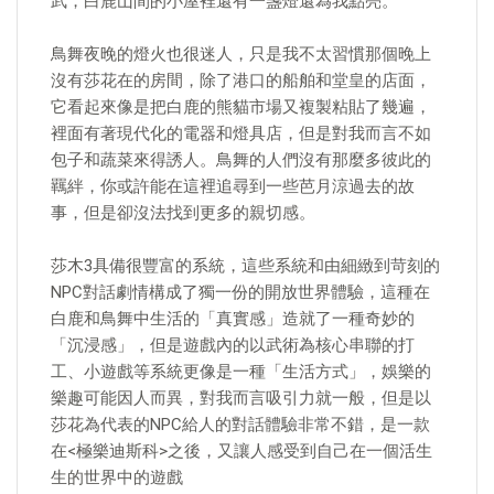
武，白鹿山間的小屋裡還有一盞燈還為我點亮。
鳥舞夜晚的燈火也很迷人，只是我不太習慣那個晚上
沒有莎花在的房間，除了港口的船舶和堂皇的店面，
它看起來像是把白鹿的熊貓市場又複製粘貼了幾遍，
裡面有著現代化的電器和燈具店，但是對我而言不如
包子和蔬菜來得誘人。鳥舞的人們沒有那麼多彼此的
羈絆，你或許能在這裡追尋到一些芭月涼過去的故
事，但是卻沒法找到更多的親切感。
莎木3具備很豐富的系統，這些系統和由細緻到苛刻的
NPC對話劇情構成了獨一份的開放世界體驗，這種在
白鹿和鳥舞中生活的「真實感」造就了一種奇妙的
「沉浸感」，但是遊戲內的以武術為核心串聯的打
工、小遊戲等系統更像是一種「生活方式」，娛樂的
樂趣可能因人而異，對我而言吸引力就一般，但是以
莎花為代表的NPC給人的對話體驗非常不錯，是一款
在<極樂迪斯科>之後，又讓人感受到自己在一個活生
生的世界中的遊戲