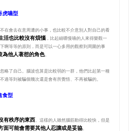
吞虎嚥型
不在會去在意周遭的小事，也比較不介意別人對自己的看
生活也比較沒有煩惱
，比起細嚼慢嚥的人來得樂觀一
下啊等等的原則，而是可以一心多用的觀察到周圍的事
較為他人著想的角色
。
忽略了自己。腦波也算是比較弱的一群，他們比起第一種
不過等到被騙個幾次還是會有所覺悟、不再被騙的。
進食型
沒有秩序的東西
。這樣的人雖然腦筋動得比較快，但是
方面可能會需要其他人忍讓或是妥協
。