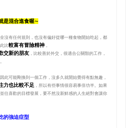
就是混合進食喔∼
全沒有任何規則，也沒有偏好從哪一種食物開始吃起，都
較富有冒險精神
此比
，
歡交新的朋友
，比較善於外交，很適合公關類的工作，
。
因此可能剛換到一個工作，沒多久就開始覺得有點無趣，
注力也比較不足
，所以有些事情很容易事倍功半。如果
並往喜歡的目標發展，要不然沒新鮮感的人生絕對會讓你
肯吃的強迫症型