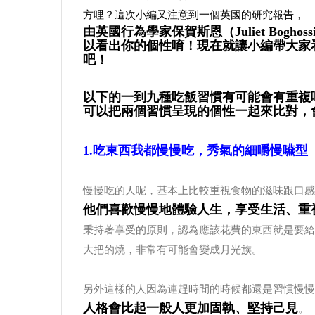
方哩？這次小編又注意到一個英國的研究報告，
由英國行為學家保賀斯恩（Juliet Bog
以看出你的個性唷！現在就讓小編帶大家
吧！
以下的一到九種吃飯習慣有可能會有重複
可以把兩個習慣呈現的個性一起來比對，
1.吃東西我都慢慢吃，秀氣的細嚼慢嚥型
慢慢吃的人呢，基本上比較重視食物的滋味跟口感
他們喜歡慢慢地體驗人生，享受生活、重
秉持著享受的原則，認為應該花費的東西就是要給
大把的燒，非常有可能會變成月光族。
另外這樣的人因為連趕時間的時候都還是習慣慢慢
人格會比起一般人更加固執、堅持己見
。