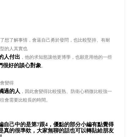
了想了解事情，會逼自己勇於發問，也比較堅持、有耐
型的人其實也
的人付出
，他的求知慾讓他更博學，也願意用他的一些
們很好的談心對象
。
會變得
觸過的人
，因此會變得比較慢熟、防衛心稍微比較強一
往會需要比較長的時間。
編自己中的是第7跟4，優點的部分小編有點覺得
是真的很準欸，大家無聊的話也可以轉貼給朋友
！