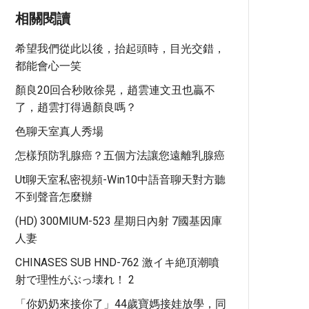
相關閱讀
希望我們從此以後，抬起頭時，目光交錯，
都能會心一笑
顏良20回合秒敗徐晃，趙雲連文丑也贏不
了，趙雲打得過顏良嗎？
色聊天室真人秀場
怎樣預防乳腺癌？五個方法讓您遠離乳腺癌
Ut聊天室私密視頻-Win10中語音聊天對方聽
不到聲音怎麼辦
(HD) 300MIUM-523 星期日內射 7國基因庫
人妻
CHINASES SUB HND-762 激イキ絶頂潮噴
射で理性がぶっ壊れ！ 2
「你奶奶來接你了」44歲寶媽接娃放學，同