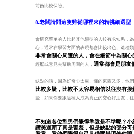
前衝比較保險。
8.老闆請問這隻雞從哪裡來的精挑細選型
會研究菜單的人比起其他類型的人較有求知慾，為
心，通常在學習方面的表現都會比較出色。這種類
非常會關心周遭的人，會在細節中為關心
通常都會是朋友
經歷或意見去幫助周圍的人，
缺點的話，因為好奇心太重、懂的東西又多，他們
比較多疑，比較不太容易相信以往沒有接
些，如果你要跟這種人成為真正的交心好朋友，往
不知道各位型男們覺得準還是不準呢？小
讚美過頭了真是害羞，但是缺點的部分可
看看，看他們覺得自己具備哪幾項條件唷