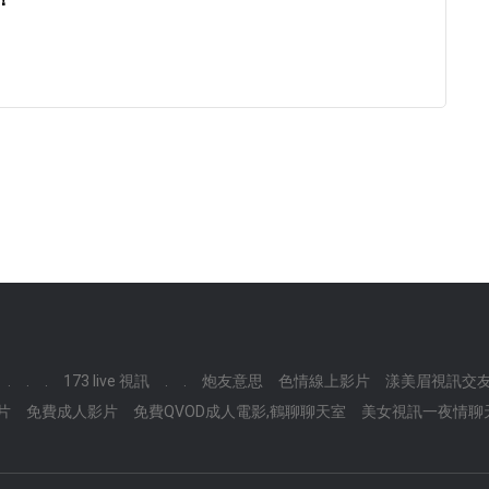
.
.
.
173 live 視訊
.
.
炮友意思
色情線上影片
漾美眉視訊交
片
免費成人影片
免費QVOD成人電影,鶴聊聊天室
美女視訊一夜情聊