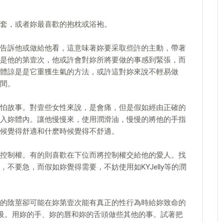
套，或者妳最喜歡的抱枕或浴袍。
告訴他或做給他看，這意味著妳要采取些許的主動，帶著
是他的第壹次，他或許會對妳所將要做的事感到緊張，而
體諒是是它重獲生氣的方法，或許這對妳來說不輕易做
間。
怕故事。對壹些女性來說，是會痛，但是假如經由正確的
入妳體內。讓他慢慢來，使用潤滑油，慢慢的將他的手指
候覺得舒適和什麽時候覺得不舒適。
控制權。有的則喜歡在下位而將控制權交給他的愛人。找
不要急，而假如妳覺得需要，不妨使用如KYJelly等的潤
的陰莖卻可能在妳第壹次能有真正的性行為時給妳致命的
吸。用妳的手、妳的唇和妳的舌頭做些其他的事。試著把