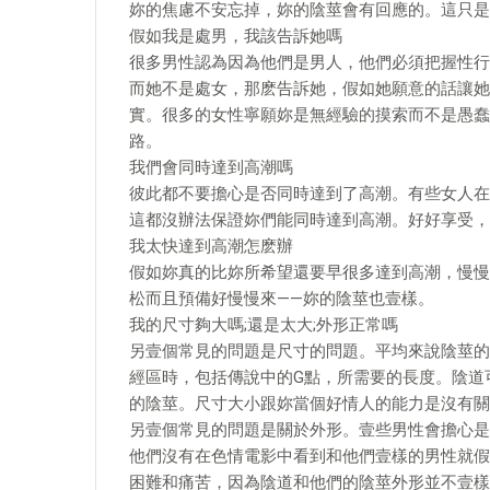
妳的焦慮不安忘掉，妳的陰莖會有回應的。這只是
假如我是處男，我該告訴她嗎
很多男性認為因為他們是男人，他們必須把握性行
而她不是處女，那麽告訴她，假如她願意的話讓她
實。很多的女性寧願妳是無經驗的摸索而不是愚蠢
路。
我們會同時達到高潮嗎
彼此都不要擔心是否同時達到了高潮。有些女人在
這都沒辦法保證妳們能同時達到高潮。好好享受，
我太快達到高潮怎麽辦
假如妳真的比妳所希望還要早很多達到高潮，慢慢
松而且預備好慢慢來——妳的陰莖也壹樣。
我的尺寸夠大嗎;還是太大;外形正常嗎
另壹個常見的問題是尺寸的問題。平均來說陰莖的
經區時，包括傳說中的G點，所需要的長度。陰道
的陰莖。尺寸大小跟妳當個好情人的能力是沒有關
另壹個常見的問題是關於外形。壹些男性會擔心是
他們沒有在色情電影中看到和他們壹樣的男性就假
困難和痛苦，因為陰道和他們的陰莖外形並不壹樣