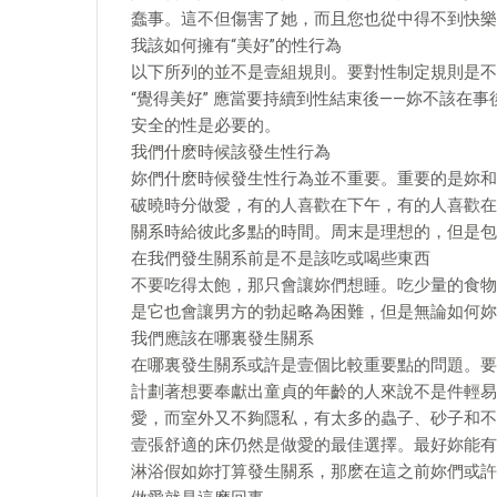
蠢事。這不但傷害了她，而且您也從中得不到快樂
我該如何擁有“美好”的性行為
以下所列的並不是壹組規則。要對性制定規則是不
“覺得美好” 應當要持續到性結束後——妳不該在
安全的性是必要的。
我們什麽時候該發生性行為
妳們什麽時候發生性行為並不重要。重要的是妳和
破曉時分做愛，有的人喜歡在下午，有的人喜歡在
關系時給彼此多點的時間。周末是理想的，但是包
在我們發生關系前是不是該吃或喝些東西
不要吃得太飽，那只會讓妳們想睡。吃少量的食物
是它也會讓男方的勃起略為困難，但是無論如何妳
我們應該在哪裏發生關系
在哪裏發生關系或許是壹個比較重要點的問題。要
計劃著想要奉獻出童貞的年齡的人來說不是件輕易
愛，而室外又不夠隱私，有太多的蟲子、砂子和不
壹張舒適的床仍然是做愛的最佳選擇。最好妳能有
淋浴假如妳打算發生關系，那麽在這之前妳們或許