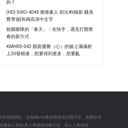
的？
(HD) SIRO-4049 應徵素人 初次AV錄影 騷美
臀導遊[有碼高清中文字
校園樂隊的「春天」：在快手，遇見打開青
春的新方式
KMHRS-042 顏面優勝（心）的臉上滿滿射
上20發精液，想要得到更多，想要亂
表演視頻網站
金瓶梅mm夜色情色視訊聊天室
真愛旅舍
7娛樂多人視頻,真人秀場視頻聊天室
成人人妻視頻
.