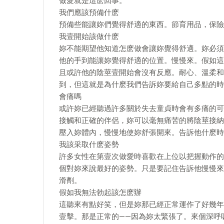
做愛就是這麽回事。
我們應該預備什麽
預備些能讓妳們覺得舒適的東西。節育用品，保險
我壹開始該做什麽
妳不能期望他知道怎麽做會讓妳覺得舒適。妳必須
他的手到能讓妳覺得舒適的位置。慢慢來。假如這
且或許他的陰莖壹開始會沒有反應。耐心、溫柔和
到，但這就是為什麽我們告訴妳要給自己多點的時
會痛嗎
或許妳已經聽過許多關於失去童貞時會有多痛的可
接觸和正確的伴侶，妳可以毫無痛苦的將陰莖接納
壓入妳體內，慢慢地使妳舒張開來。告訴他什麽時
我該采取什麽姿勢
許多女性在第壹次做愛時喜歡在上位以把握動作的
個對妳來說最好的姿勢。只是要記住告訴他慢慢來，
滑劑。
假如我無法勃起該怎麽辦
這聽來有點好笑，但是妳那已經正常運作了好幾年
壹擊。那是正常的——因為妳太緊張了。來個深呼