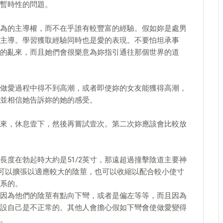
暫時性的問題。
為的主導權，而不在乎誰有較豐富的經驗。假如妳是處男
主導。學習獲取經驗同時也是愛的表現。不要怕坦承事
的亂來，而且她們會很樂意為妳指引通往那個世界的道
做愛過程中得不到高潮，或者即使妳的女友能獲得高潮，
並相信她告訴妳的她的感受。
來，休息壹下，然後再嘗試壹次。第二次妳應該會比較放
長度在勃起時大約是51/2英寸，那遠超過撞擊陰道主要神
可以擴張以適應較大的陰莖，也可以收縮以配合較小使寸
系的。
因為他們的陰莖有點向下彎，或者是偏左等等，而且因為
設自己是不正常的。其他人會擔心假如下彎會使做愛變得
。