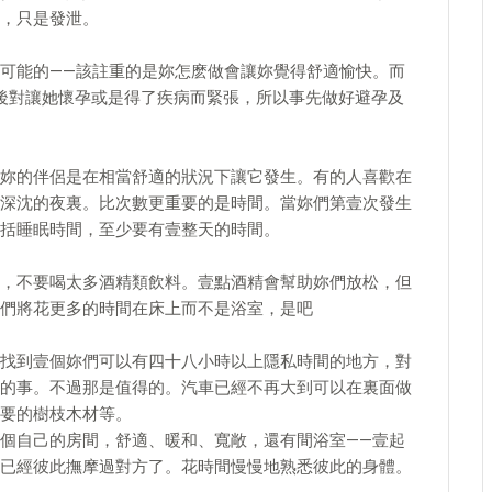
，只是發泄。
可能的——該註重的是妳怎麽做會讓妳覺得舒適愉快。而
事後對讓她懷孕或是得了疾病而緊張，所以事先做好避孕及
妳的伴侶是在相當舒適的狀況下讓它發生。有的人喜歡在
深沈的夜裏。比次數更重要的是時間。當妳們第壹次發生
括睡眠時間，至少要有壹整天的時間。
，不要喝太多酒精類飲料。壹點酒精會幫助妳們放松，但
們將花更多的時間在床上而不是浴室，是吧
找到壹個妳們可以有四十八小時以上隱私時間的地方，對
的事。不過那是值得的。汽車已經不再大到可以在裏面做
要的樹枝木材等。
個自己的房間，舒適、暖和、寬敞，還有間浴室——壹起
已經彼此撫摩過對方了。花時間慢慢地熟悉彼此的身體。