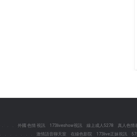
.
.
.
外國 色情 視訊
173liveshow視訊
線上成人5278
真人色情
.
.
.
.
.
.
.
激情語音聊天室
在線色影院
173live正妹視訊
5