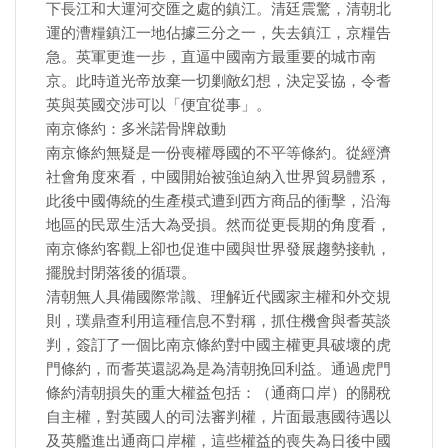
下長江和大運河交匯之處的鎮江。清廷震驚，清朝北
運的漕糧鎮江一地佔據三分之一，失去鎮江，京糧告
急。英軍更進一步，直逼中國南方最重要的城市南
京。此時道光帝放棄一切剿敵幻想，決定妥協，令耆
英與英國交涉可以「便宜從事」。
南京條約：多米諾骨牌啟動
南京條約無疑是一份喪權辱國的不平等條約。從經濟
社會角度來看，中國開始被強迫納入世界貿易體系，
此後中國傳統的生產模式遭到西方商品的衝擊，沿海
地區的民眾生活大為受損。然而從更長期的角度看，
南京條約客觀上卻也促進中國與世界發展趨勢接軌，
擺脫封閉落後的循環。
清朝無人具備國際常識、理解近代國家主權和外交規
則，璞鼎查利用這種信息不對稱，抓住機會與耆英談
判，簽訂了一個比南京條約對中國主權更具破壞的虎
門條約，而耆英還認為是為清朝挽回利益。通過虎門
條約清朝損失的重大權益包括：（通商口岸）的關稅
自主權，對英國人的司法審判權，片面最惠國待遇以
及英艦進出通商口岸權，這些權益的喪失為日後中國