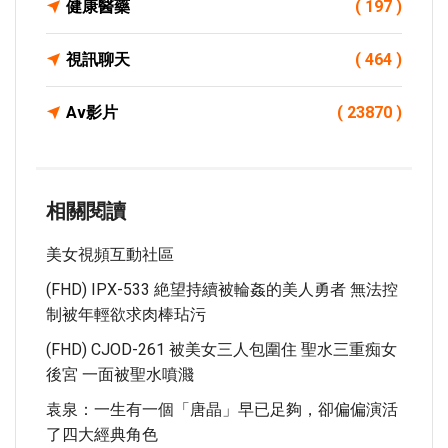
健康醫藥
( 197 )
視訊聊天
( 464 )
Av影片
( 23870 )
相關閱讀
美女視頻互動社區
(FHD) IPX-533 絶望持續被輪姦的美人勇者 無法控
制被年輕欲求肉棒玷污
(FHD) CJOD-261 被美女三人包圍住 聖水三重痴女
後宮 一面被聖水噴濺
袁泉：一生有一個「唐晶」早已足夠，卻偏偏演活
了四大經典角色