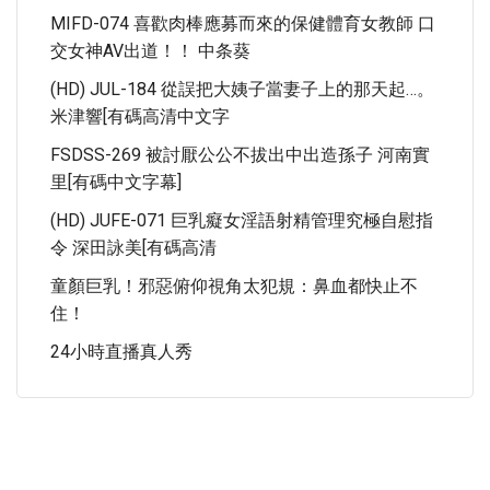
MIFD-074 喜歡肉棒應募而來的保健體育女教師 口
交女神AV出道！！ 中条葵
(HD) JUL-184 從誤把大姨子當妻子上的那天起…。
米津響[有碼高清中文字
FSDSS-269 被討厭公公不拔出中出造孫子 河南實
里[有碼中文字幕]
(HD) JUFE-071 巨乳癡女淫語射精管理究極自慰指
令 深田詠美[有碼高清
童顏巨乳！邪惡俯仰視角太犯規：鼻血都快止不
住！
24小時直播真人秀