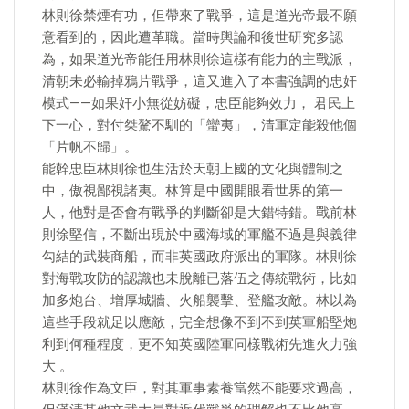
林則徐禁煙有功，但帶來了戰爭，這是道光帝最不願
意看到的，因此遭革職。當時輿論和後世研究多認
為，如果道光帝能任用林則徐這樣有能力的主戰派，
清朝未必輸掉鴉片戰爭，這又進入了本書強調的忠奸
模式——如果奸小無從妨礙，忠臣能夠效力， 君民上
下一心，對付桀驁不馴的「蠻夷」，清軍定能殺他個
「片帆不歸」。
能幹忠臣林則徐也生活於天朝上國的文化與體制之
中，傲視鄙視諸夷。林算是中國開眼看世界的第一
人，他對是否會有戰爭的判斷卻是大錯特錯。戰前林
則徐堅信，不斷出現於中國海域的軍艦不過是與義律
勾結的武裝商船，而非英國政府派出的軍隊。林則徐
對海戰攻防的認識也未脫離已落伍之傳統戰術，比如
加多炮台、增厚城牆、火船襲擊、登艦攻敵。林以為
這些手段就足以應敵，完全想像不到不到英軍船堅炮
利到何種程度，更不知英國陸軍同樣戰術先進火力強
大 。
林則徐作為文臣，對其軍事素養當然不能要求過高，