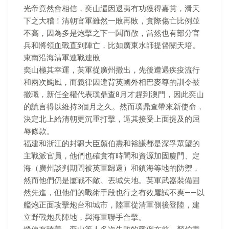
光帝竟然會相信，奕山還因退夷有功獲得嘉賞，滑天
下之大稽！清朝官軍雖然一敗再敗，實際傷亡比例並
不高，因為多是炮擊之下一鬨而散，當然也有部分官
兵和將領血戰直到陣亡，比如廣東水師提督關天培。
東南沿海清軍連戰連敗
奕山極其幸運，英軍從廣州撤出，先後遭遇疾疫流行
和兩次颱風，而義律因違背英國外相巴麥尊的訓令被
撤職，新任全權代表璞鼎查8月才趕到澳門，因此奕山
的謊言得以維持3個月之久。然而璞鼎查帶來新使命，
決定北上給清朝更沉重打擊，逼其接受上面提及的屈
辱條款。
福建和浙江的封疆大臣顏伯燾和裕謙都是深孚眾望的
主戰派官員，他們也確實有時間和資源加固廈門、定
海（廣州談判期間被英軍歸還）和鎮海等地的防禦，
然而他們仍是屢戰不敵、丟城失地。英軍武器裝備固
然先進，但他們的戰術手段也行之有效屢試不爽——以
艦炮正面攻擊炮台和城市，陸軍從清軍側後登陸，建
立野戰炮兵陣地，與海軍聯手合擊。