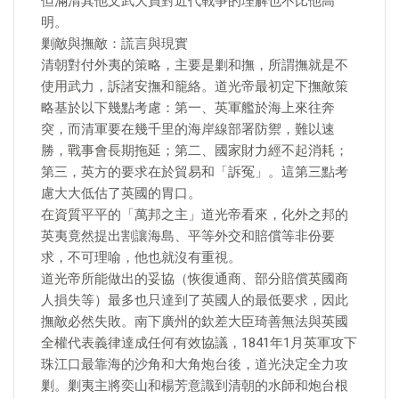
但滿清其他文武大員對近代戰爭的理解也不比他高
明。
剿敵與撫敵：謊言與現實
清朝對付外夷的策略，主要是剿和撫，所謂撫就是不
使用武力，訴諸安撫和籠絡。道光帝最初定下撫敵策
略基於以下幾點考慮：第一、英軍艦於海上來往奔
突，而清軍要在幾千里的海岸線部署防禦，難以速
勝，戰事會長期拖延；第二、國家財力經不起消耗；
第三，英方的要求在於貿易和「訴冤」。這第三點考
慮大大低估了英國的胃口。
在資質平平的「萬邦之主」道光帝看來，化外之邦的
英夷竟然提出割讓海島、平等外交和賠償等非份要
求，不可理喻，他也就沒有重視。
道光帝所能做出的妥協（恢復通商、部分賠償英國商
人損失等）最多也只達到了英國人的最低要求，因此
撫敵必然失敗。南下廣州的欽差大臣琦善無法與英國
全權代表義律達成任何有效協議，1841年1月英軍攻下
珠江口最靠海的沙角和大角炮台後，道光決定全力攻
剿。剿夷主將奕山和楊芳意識到清朝的水師和炮台根