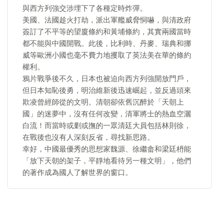
與西方列強交涉埋下了各種定時炸彈。
美國、法國趁火打劫，派出軍艦威脅恫嚇，與清政府
簽訂了不平等的望廈條約和黃埔條約，其實兩國當時
都不能與中國開戰。此後，比利時、丹麥、瑞典和挪
威等歐洲小國也毫不費力地攫取了英法美在華的條約
權利。
鴉片戰爭後不久，日本也被迫向西方列強開放門戶，
但日本知恥後勇，明治維新後迅速崛起，並反過頭來
欺凌曾經師從的文明。清朝卻依舊沉醉於「天朝上
國」的迷夢中，沒有任何改變，清軍將士的熱血空灑
白流！而當時或剿或撫的一眾清廷大員包括林則徐，
在戰後也沒有人深刻反省，尋找新思路。
幸好，中國最優秀的思想家魏源、徐繼畲和梁廷枬能
「放下天朝的架子，平靜地看待另一種文明」，他們
的著作成為國人了解世界的窗口。