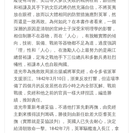
縱使有琦善、奕山等人多次失敗的戰例在前，顏伯燾
和裕謙及其手下的文臣武將仍然充滿自信，不將英夷
放在眼裡，故而以大體相同的防禦措施應對英軍，然
而還是一敗再敗。為何如此？在本書作者看來，一個
深層的原因是清朝的官紳士子深受宋明理學的影響，
相信制勝不在器物，而在「人心」，有脫離實際的傾
向，技術、裝備、戰術等器物都不足為道，過度強調
「理」性和「人心」。在激勵人心上最努力的是兩江
總督裕謙，定海之戰他手下三位總兵和多數兵勇壯烈
犧牲，裕謙本人也自殺殉國。
道光帝為挽救敗局派出揚威將軍奕經，命令多省派軍
支援浙江。1842年3月10日，浙東反攻打響，但這場準
備了四個月的反攻居然在四小時之內全部瓦解。戰前
戰後，奕經和他之前的官員一樣大肆捏謊，編造勝
績，推卸責任。
道光帝重新考慮妥協，不過他打算先剿再撫，由奕經
主剿來獲得談判籌碼，勝後則由新任欽差大臣耆英主
撫（實際就是妥協談判）。英國人已失去耐心，決定
給清朝致命一擊。1842年7月，英軍驅艦進入長江，拿