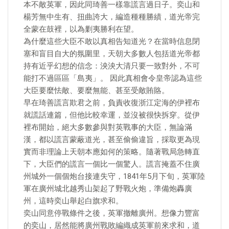
本不敵英軍，因此同琦善一樣靠謊言過日子。奕山和
楊芳無中生有、扭曲誇大，編造種種勝績，道光帝完
全蒙在鼓裡，以為剿夷勝利在望。
為什麼這些大臣不敢以真相告知道光？在當時信息閉
塞和盲目自大的氛圍里，天朝大多數人包括道光帝都
持有近乎幻想的信念：泱泱大清只要一致對外，不可
能打不過區區「島夷」。 因此真相會令皇帝認為這些
大臣要麼怯敵、要麼無能、甚至受敵賄賂。
早在琦善謊言欺君之前，負責收復浙江定海的伊裡布
就謊話連篇，但他比較幸運，並沒被很快拆穿。從伊
裡布開始，絕大多數參與對英戰事的大臣，無論滿
漢，都以謊言蒙蔽道光，甚至偷偷違旨，採取更為現
實而非理論上天朝本應如何的策略。隨著戰局急轉直
下，大臣們的謊言一個比一個驚人。謊言掩蓋不住廣
州城外一個個炮台接連失守，1841年5月下旬，英軍陸
軍在廣州城北越秀山架起了野戰火炮，準備炮轟廣
州，這時奕山舉起白旗求和。
奕山同意停戰條件之後，英軍撤離廣州。想像力豐富
的奕山，居然能將廣州戰敗編織成英軍前來求和，道