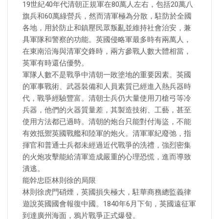
19世紀40年代清朝正規軍在80萬人左右，包括20萬八
旗兵和60萬綠營兵，然而清軍極為分散，駐防於全國
各地，用於防止和鎮壓民眾叛亂並維持社會治安，兼
具軍隊和警察的功能。英國侵略軍最多時有兩萬人，
在東南沿海與清軍交鋒時，兩方參戰人數大體相當，
英軍有時還佔優勢。
軍隊人數不是戰爭中清朝一敗塗地的重要因素。英國
的軍事戰術、武器裝備和人員素質已經進入熱兵器時
代，戰爭經驗豐富。清朝士兵仍大量使用刀槍弓等冷
兵器，他們的火器質量差，其製造技術、工藝，甚至
使用方法都已過時。清朝的炮台只能對付海盜，不能
有效抵禦英國戰艦和陸軍的炮火。清軍軍紀廢弛，指
揮官和普通士兵都未經過近代戰爭的洗禮，強烈密集
的火炮攻擊能給清軍造成嚴重的心理恐慌，進而導致
潰逃。
能幹忠臣林則徐的局限
林則徐虎門硝煙，英國損失極大，駐華商務總監義律
遊說英國國會報復中國。1840年6月下旬，英國遠征軍
到達廣州海面，鴉片戰爭正式爆發。