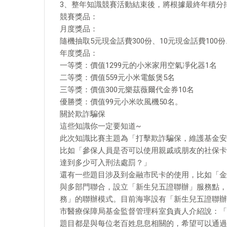
3、整年知識競賽活動結束後，將根據最終年積分
競賽獎品：
月度獎品：
隨機抽取5元現金話費300份、10元現金話費100份
年度獎品：
一等獎：價值1299元的小米家用空氣凈化器1名
二等獎：價值559元小米電飯煲5名
三等獎：價值300元樂茲薇爾代金券10名
優勝獎：價值99元小米吹風機50名。
關於欺詐騙保
這些知識你一定要知道~
此次知識比賽主題為「打擊欺詐騙保，維護基金安
比如「參保人員是否可以使用親戚或朋友的社保卡
達到多少可入刑法處罰？」
還有一些題目涉及到金融市民卡的使用，比如「金融
與多部門聯合，設立「新生兒五證聯辦」服務點，
務」的聯辦模式。目前海寧設有「新生兒五證聯辦
市醫療保障局基金監督管理科室負責人介紹說：「
題目都是與每位老百姓息息相關的，希望可以通過