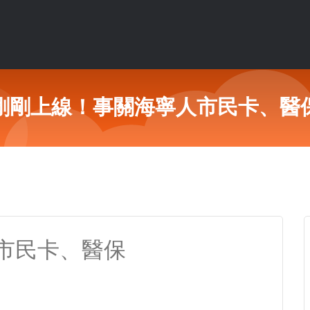
剛剛上線！事關海寧人市民卡、醫
市民卡、醫保