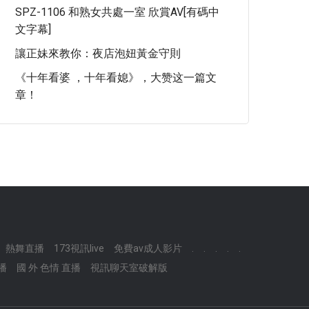
SPZ-1106 和熟女共處一室 欣賞AV[有碼中
文字幕]
讓正妹來教你：夜店泡妞黃金守則
《十年看婆 ，十年看媳》，大赞这一篇文
章！
熱舞直播
173視訊live
免費av成人影片
.
.
.
.
.
播
國 外 色情 直播
視訊聊天室破解版