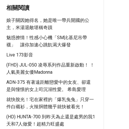
相關閱讀
娘子關因她得名，她是唯一帶兵開國的公
主，米湯退敵堪稱奇蹟
魅惑撩情！性感小心機「SM比基尼吊帶
襪」 讓你加速心跳飢渴大爆發
Live 173影音
(FHD) JUL-050 凌辱系列作品重新啟動！ ！
人氣美麗女優Madonna
ADN-375 有著遠距離戀愛中的女友、卻還
是與憧憬的女上司沉溺性愛。 希島愛理
就快脫光！宅在家裡的「爆乳兔兔」只穿一
件白襯衫，火辣胴體幾乎就快被看光！
(HD) HUNTA-700 到昨天為止還是處男的我1
天和7人做愛！超精力旺盛處