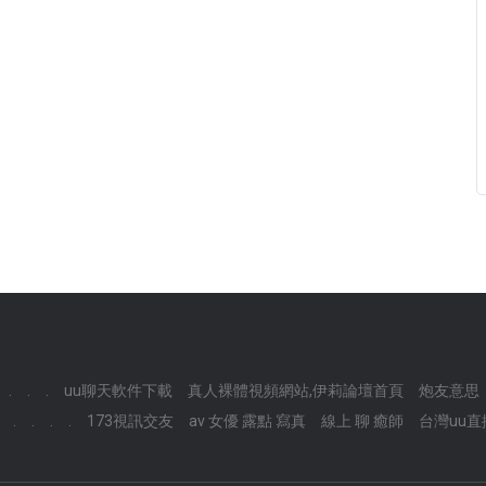
.
.
.
uu聊天軟件下載
真人裸體視頻網站,伊莉論壇首頁
炮友意思
.
.
.
.
173視訊交友
av 女優 露點 寫真
線上 聊 癒師
台灣uu直