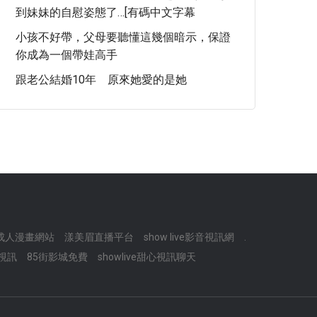
到妹妹的自慰姿態了…[有碼中文字幕
小孩不好帶，父母要聽懂這幾個暗示，保證
你成為一個帶娃高手
跟老公結婚10年 原來她愛的是她
成人漫畫網站
漾美眉直播平台
show live影音視訊網
.
 視訊
85街影城免費
showlive甜心視訊聊天