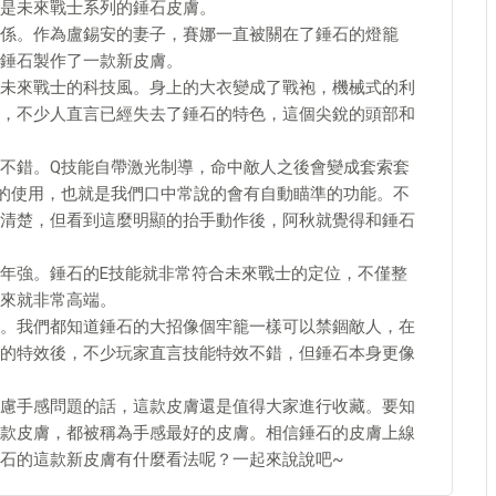
是未來戰士系列的錘石皮膚。
係。作為盧錫安的妻子，賽娜一直被關在了錘石的燈籠
錘石製作了一款新皮膚。
未來戰士的科技風。身上的大衣變成了戰袍，機械式的利
，不少人直言已經失去了錘石的特色，這個尖銳的頭部和
不錯。Q技能自帶激光制導，命中敵人之後會變成套索套
的使用，也就是我們口中常說的會有自動瞄準的功能。不
清楚，但看到這麼明顯的抬手動作後，阿秋就覺得和錘石
年強。錘石的E技能就非常符合未來戰士的定位，不僅整
來就非常高端。
。我們都知道錘石的大招像個牢籠一樣可以禁錮敵人，在
的特效後，不少玩家直言技能特效不錯，但錘石本身更像
慮手感問題的話，這款皮膚還是值得大家進行收藏。要知
款皮膚，都被稱為手感最好的皮膚。相信錘石的皮膚上線
石的這款新皮膚有什麼看法呢？一起來說說吧~