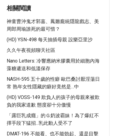
相關閱讀
神童曹沖鬼才郭嘉、鳳雛龐統隱龍戲志、美
周郎周瑜誰死的最可惜？
(HD) YSN-498 每天抽插母親 設樂亞里沙
久久午夜視頻聊天社區
Nano Letters: 冷響應納米膠囊用於細胞內海
藻糖遞送和低溫保存
NASH-595 五十歲的性癖 歐巴桑討厭淫蕩日
常 熟年女性隱藏的癖好竟然是…中
(HD) VOSS-149 欺負人的孩子的母親來被欺
負的我家道歉 態度卻十分傲慢
「露巨乳成癮」的Ｇ奶波霸妹！為了爆紅不
擇手段下猛招...乳此動人受不了
DMAT-196 不能看、也不能勃起、還是目擊