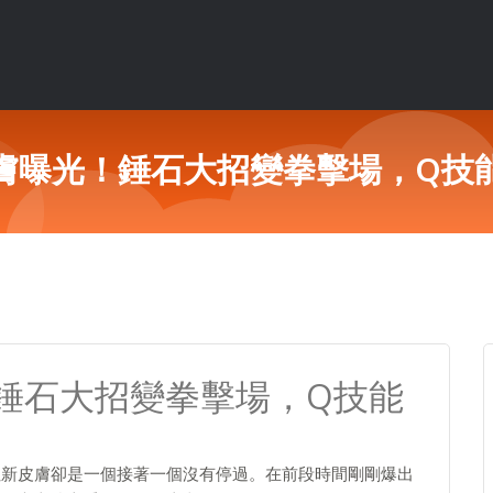
膚曝光！錘石大招變拳擊場，Q技
錘石大招變拳擊場，Q技能
但新皮膚卻是一個接著一個沒有停過。在前段時間剛剛爆出