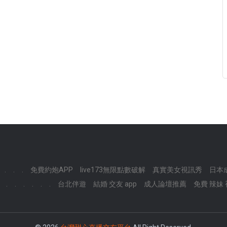
.
.
.
免費約炮APP
live173無限點數破解
真實美女視訊秀
日本
.
.
.
.
.
.
台北伴遊
結婚 交友 app
成人論壇推薦
免費 辣妹