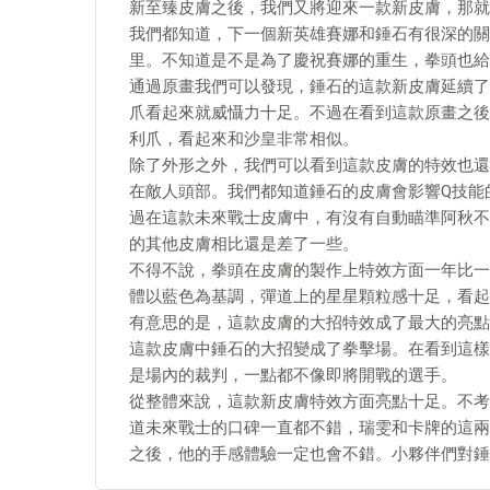
新至臻皮膚之後，我們又將迎來一款新皮膚，那就
我們都知道，下一個新英雄賽娜和錘石有很深的關
里。不知道是不是為了慶祝賽娜的重生，拳頭也給
通過原畫我們可以發現，錘石的這款新皮膚延續了
爪看起來就威懾力十足。不過在看到這款原畫之後
利爪，看起來和沙皇非常相似。
除了外形之外，我們可以看到這款皮膚的特效也還
在敵人頭部。我們都知道錘石的皮膚會影響Q技能
過在這款未來戰士皮膚中，有沒有自動瞄準阿秋不
的其他皮膚相比還是差了一些。
不得不說，拳頭在皮膚的製作上特效方面一年比一
體以藍色為基調，彈道上的星星顆粒感十足，看起
有意思的是，這款皮膚的大招特效成了最大的亮點
這款皮膚中錘石的大招變成了拳擊場。在看到這樣
是場內的裁判，一點都不像即將開戰的選手。
從整體來說，這款新皮膚特效方面亮點十足。不考
道未來戰士的口碑一直都不錯，瑞雯和卡牌的這兩
之後，他的手感體驗一定也會不錯。小夥伴們對錘