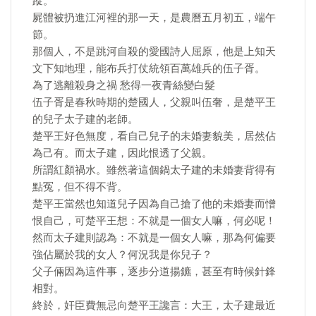
蹤。
屍體被扔進江河裡的那一天，是農曆五月初五，端午
節。
那個人，不是跳河自殺的愛國詩人屈原，他是上知天
文下知地理，能布兵打仗統領百萬雄兵的伍子胥。
為了逃離殺身之禍 愁得一夜青絲變白髮
伍子胥是春秋時期的楚國人，父親叫伍奢，是楚平王
的兒子太子建的老師。
楚平王好色無度，看自己兒子的未婚妻貌美，居然佔
為己有。而太子建，因此恨透了父親。
所謂紅顏禍水。雖然著這個鍋太子建的未婚妻背得有
點冤，但不得不背。
楚平王當然也知道兒子因為自己搶了他的未婚妻而憎
恨自己，可楚平王想：不就是一個女人嘛，何必呢！
然而太子建則認為：不就是一個女人嘛，那為何偏要
強佔屬於我的女人？何況我是你兒子？
父子倆因為這件事，逐步分道揚鑣，甚至有時候針鋒
相對。
終於，奸臣費無忌向楚平王讒言：大王，太子建最近