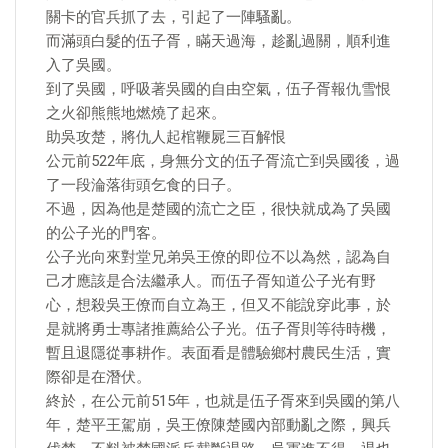
關卡的官兵抓了去，引起了一陣騷亂。
而滿頭白髮的伍子胥，瞞天過海，趁亂過關，順利進
入了吳國。
到了吳國，呼吸著吳國的自由空氣，伍子胥報仇雪恨
之火卻熊熊地燃燒了起來。
助吳攻楚，將仇人起棺鞭屍三百解恨
公元前522年底，身無分文的伍子胥流亡到吳國後，過
了一段淪落街頭乞食的日子。
不過，因為他是楚國的流亡之臣，很快就成為了吳國
的公子光的門客。
公子光向來對堂兄弟吳王僚的即位不以為然，認為自
己才應該是合法繼承人。而伍子胥知道公子光有野
心，想殺吳王僚而自立為王，但又不能說穿此事，於
是就將勇士專諸推薦給公子光。伍子胥則等待時機，
暫且退隱從事耕作。表面看是體驗鄉村農民生活，實
際卻是在潛伏。
終於，在公元前515年，也就是伍子胥來到吳國的第八
年，楚平王駕崩，吳王僚陳楚國內部動亂之際，興兵