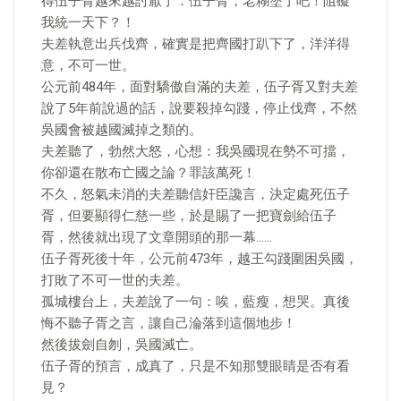
得伍子胥越來越討厭了：伍子胥，老糊塗了吧！阻礙
我統一天下？！
夫差執意出兵伐齊，確實是把齊國打趴下了，洋洋得
意，不可一世。
公元前484年，面對驕傲自滿的夫差，伍子胥又對夫差
說了5年前說過的話，說要殺掉勾踐，停止伐齊，不然
吳國會被越國滅掉之類的。
夫差聽了，勃然大怒，心想：我吳國現在勢不可擋，
你卻還在散布亡國之論？罪該萬死！
不久，怒氣未消的夫差聽信奸臣讒言，決定處死伍子
胥，但要顯得仁慈一些，於是賜了一把寶劍給伍子
胥，然後就出現了文章開頭的那一幕……
伍子胥死後十年，公元前473年，越王勾踐圍困吳國，
打敗了不可一世的夫差。
孤城樓台上，夫差說了一句：唉，藍瘦，想哭。真後
悔不聽子胥之言，讓自己淪落到這個地步！
然後拔劍自刎，吳國滅亡。
伍子胥的預言，成真了，只是不知那雙眼睛是否有看
見？