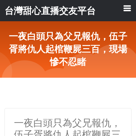
台灣甜心直播交友平台
一夜白頭只為父兄報仇，伍子
胥將仇人起棺鞭屍三百，現場
慘不忍睹
一夜白頭只為父兄報仇，
伍子胥將仇人起棺鞭屍三