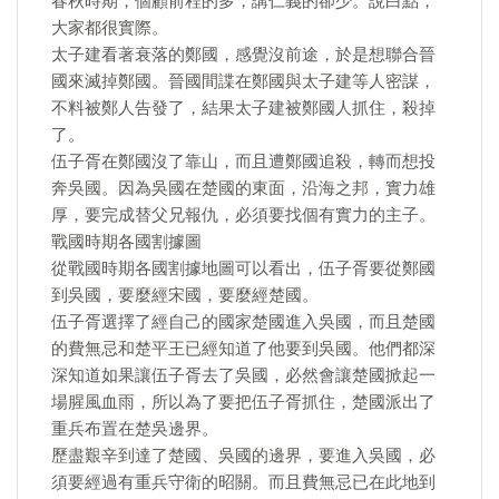
春秋時期，個顧前程的多，講仁義的卻少。說白點，
大家都很實際。
太子建看著衰落的鄭國，感覺沒前途，於是想聯合晉
國來滅掉鄭國。晉國間諜在鄭國與太子建等人密謀，
不料被鄭人告發了，結果太子建被鄭國人抓住，殺掉
了。
伍子胥在鄭國沒了靠山，而且遭鄭國追殺，轉而想投
奔吳國。因為吳國在楚國的東面，沿海之邦，實力雄
厚，要完成替父兄報仇，必須要找個有實力的主子。
戰國時期各國割據圖
從戰國時期各國割據地圖可以看出，伍子胥要從鄭國
到吳國，要麼經宋國，要麼經楚國。
伍子胥選擇了經自己的國家楚國進入吳國，而且楚國
的費無忌和楚平王已經知道了他要到吳國。他們都深
深知道如果讓伍子胥去了吳國，必然會讓楚國掀起一
場腥風血雨，所以為了要把伍子胥抓住，楚國派出了
重兵布置在楚吳邊界。
歷盡艱辛到達了楚國、吳國的邊界，要進入吳國，必
須要經過有重兵守衛的昭關。而且費無忌已在此地到