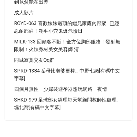
到竟然能在出差
成人影片
ROYD-063 喜歡妹妹過頭的繼兄家庭內跟蹤…已經
忍耐部駐！剛毛小穴鬼爆危險日
MILK-133 回頭客不斷！全方位胸部服務！發射無
限制！火辣身材美女美容師 清
同城寂寞交友qq群
SPRD-1384 岳母比老婆更棒… 中野七緒[有碼中文
字幕]
四個月無性 少婦裝避孕器想玩網路一夜情
SHKD-979 足球部女經理毎天幫顧問教師性處理。
堀北灣[有碼中文字幕]