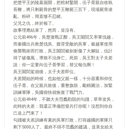
把楚平王的陵墓掘開，把棺材鑿開，伍子胥親自收執
長鞭，將只剩屍骨的楚平王鞭屍三百下，現場屍骨凌
亂、粉碎，簡直慘不忍睹。
父兄之仇，終於報了。
故事理應結束了，然而，並沒有。
公元前496年，吳楚激戰正酣，吳王闔閭又率軍伐越，
而秦國出兵救楚伐吳。腹背受敵的吳軍，被越軍使用
偷襲戰術而打敗，吳王闔閭被劍射傷了大腳趾，估計
得了破傷風，導致不治身亡。死前，吳王對太子夫差
說：你一定要向伍子胥學習，替父報仇啊！
吳王闔閭駕崩後，太子夫差即位。
夫差開始的時候，也如他父親一樣，十分器重和仰仗
伍子胥。在父親兵敗後，重整旗鼓，勵精圖治，加緊
訓練軍隊，吳國很快就恢復了戰鬥力。
公元前494年，不聽大夫范蠡勸阻的勾踐，草率攻吳，
此時的夫差：我還正準備想發兵打你呢！沒想到你自
己送上門來了！
勾踐被夫差訓練有素的吳軍打敗，打得越國的軍隊只
剩下5000人了。最終不得不范蠡的建議，送美女給夫