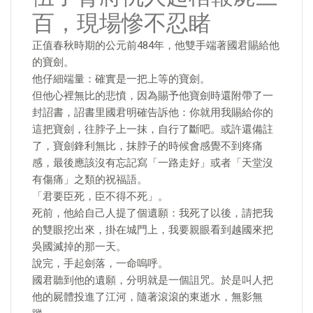
百，現場慘不忍睹
正值春秋時期的公元前484年，他雙手端著國君賜給他
的寶劍。
他仔細端量：確實是一把上等的寶劍。
但他心裡無比的悲憤，因為賜予他寶劍時還附帶了一
封詔書，詔書里國君明確告訴他：你就用我賜給你的
這把寶劍，往脖子上一抹，自行了斷吧。或許還備註
了，寶劍鋒利無比，抹脖子的時候會感覺不到疼痛
感，最後應該沒有忘記寫「一路走好」或者「天堂沒
有傷痛」之類的祝福語。
「君要臣死，臣不得不死」。
死前，他給自己人提了個遺願：我死了以後，請把我
的雙眼挖出來，掛在城門上，我要親眼看到越國來把
吳國滅掉的那一天。
說完，手起劍落，一命嗚呼。
國君聽到他的遺願，分明就是一個詛咒。於是叫人把
他的屍體投進了江河，隨著滾滾的東逝水，無影無