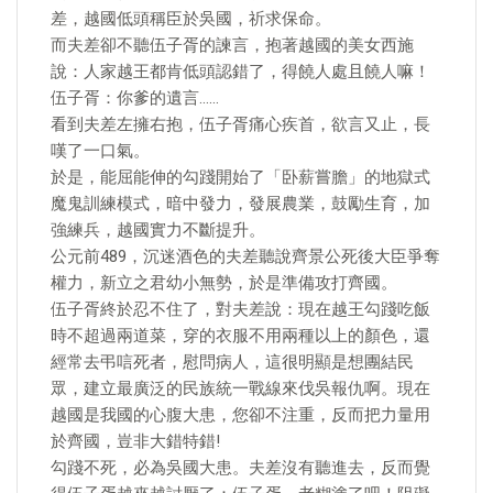
差，越國低頭稱臣於吳國，祈求保命。
而夫差卻不聽伍子胥的諫言，抱著越國的美女西施
說：人家越王都肯低頭認錯了，得饒人處且饒人嘛！
伍子胥：你爹的遺言……
看到夫差左擁右抱，伍子胥痛心疾首，欲言又止，長
嘆了一口氣。
於是，能屈能伸的勾踐開始了「卧薪嘗膽」的地獄式
魔鬼訓練模式，暗中發力，發展農業，鼓勵生育，加
強練兵，越國實力不斷提升。
公元前489，沉迷酒色的夫差聽說齊景公死後大臣爭奪
權力，新立之君幼小無勢，於是準備攻打齊國。
伍子胥終於忍不住了，對夫差說：現在越王勾踐吃飯
時不超過兩道菜，穿的衣服不用兩種以上的顏色，還
經常去弔唁死者，慰問病人，這很明顯是想團結民
眾，建立最廣泛的民族統一戰線來伐吳報仇啊。現在
越國是我國的心腹大患，您卻不注重，反而把力量用
於齊國，豈非大錯特錯!
勾踐不死，必為吳國大患。夫差沒有聽進去，反而覺