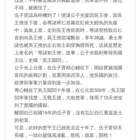
伐楚，不料被楚國派兵截斷退路，吳軍進不得，退也
不得，被困住了。
伍子胥認為時機到了！便讓公子光宴請吳王僚，當吳
王僚坐下後，命專諸將匕首藏在紅燒大鯉魚的魚腹
中，偽裝上菜，走到吳王僚前面時，專諸突然取出匕
首刺向吳王僚，吳王僚當場斃命，享年38歲。勇士專
諸也被吳王僚的左右衛士刺穿胸膛而死，這就是歷史
上著名的「專諸刺王僚」故事，公子光順利奪得吳國
王位，史稱「吳王闔閭」。
公子光上台後，在伍子胥精心輔佐下，開始實施強國
富民的振興計劃，並重用孫武等人，使吳國的政治、
經濟和軍事力量得到進一步加強。
專心輔佐了吳王闔閭十年後，在公元前506年，吳王闔
閭率軍伐楚，五戰五捷，大敗楚軍，僅用了10天便攻
到了楚國的國都。
離開自己祖國16年的伍子胥，沒有忘記自己重返故土
的初衷。
可是，此時的楚平王已經死去近十年了。伍子胥仰天
長嘯，一頭白髮隨風凌亂，怒吼：掘墓，開棺！