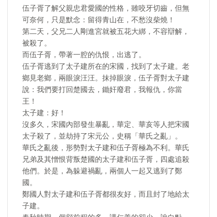
伍子胥了解父親忠君愛國的性格，雖咬牙切齒，但無
可奈何，只是默念：留得青山在，不愁沒柴燒！
第二天，父兄二人剛進宮就被五花大綁，不容辯解，
被殺了。
而伍子胥，帶著一腔的仇恨，出逃了。
伍子胥逃到了太子建所在的宋國，找到了太子建。老
鄉見老鄉，兩眼淚汪汪。抹掉眼淚，伍子胥對太子建
說：我們要打回楚國去，鋤奸廢君，我報仇，你當
王！
太子建：好！
沒多久，宋國內部發生暴亂，華定、華亥等人把宋國
太子殺了，並劫持了宋元公，史稱「華氏之亂」。
華氏之亂後，形勢對太子建和伍子胥極為不利。華氏
兄弟及其憎恨背叛楚國的太子建和伍子胥，四處追殺
他們。於是，為躲避禍亂，兩個人一起又逃到了鄭
國。
鄭國人對太子建和伍子胥都很友好，而且封了地給太
子建。