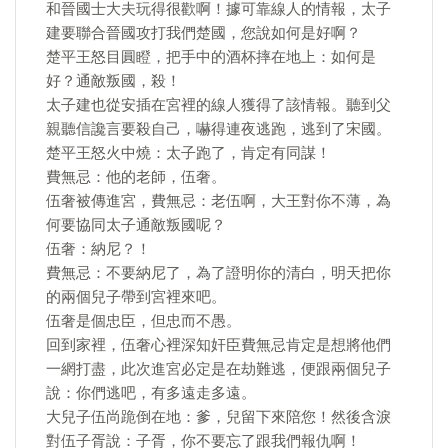
和晉國士大夫玩得很歡啊！據可靠線人的情報，太子
建要聯合晉國攻打我們楚國，您說如何是好啊？
楚平王怒目圓瞪，把手中的酒杯摔在地上：如何是
好？通敵叛國，殺！
太子建也從安插在宮裡的線人獲得了該情報。聽到父
親聽信讒言要殺自己，嚇得連夜逃跑，逃到了宋國。
楚平王怒火中燒：太子跑了，肯定有同謀！
費無忌：他的老師，伍奢。
伍奢被傳進宮，費無忌：老伍啊，大王對你不薄，為
何要協同太子通敵叛國呢？
伍奢：納尼？！
費無忌：不要納尼了，為了證明你的清白，明天把你
的兩個兒子帶到宮裡來吧。
伍奢是個忠臣，但忠而不愚。
回到家裡，伍奢心裡深知奸臣費無忌肯定是想將他們
一網打盡，此次進宮必定是在劫難逃，便跟兩個兒子
說：你們逃吧，有多遠走多遠。
大兒子伍尚跪倒在地：爹，兒留下來陪您！然後含淚
對伍子胥說：子胥，你不要忘了跟我們報仇啊！