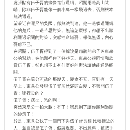
處張貼有伍子胥的畫像進行通緝。昭關兩邊高山陡
峭，除非伍子胥能像一個小鳥一樣飛過去，否則根本
無法通過。
望著近在遲尺的吳國，卻無法到達。他一邊躲避通緝
他的楚兵，一邊苦思對策。無論怎麼樣，都想不出順
利通過昭關的對策，突感性命堪憂，報仇無望，內心
憂慮不已。
在昭關，伍子胥得到了一個據說是扁鵲的弟子叫東皋
公的幫助，在他那裡住了好些天。東皋公很同情和欣
賞伍子胥，卻也想不出有什麼好的辦法讓他能通過昭
關。
伍子胥在萬分煎熬的那幾天，寢食不安。直到有一天
早上，東皋公發現伍子胥居然滿頭白髮，不禁問伍子
胥：哪裡染的？
伍子胥：瞎扯，愁的啊！
突然東皋公一拍大腿：有了！我想到了讓你順利過關
的妙策了！
於是，東皋公找了一個門下與伍子胥長相 比較接近的
人，並自認是伍子胥，假裝過關。不出意料，被把手