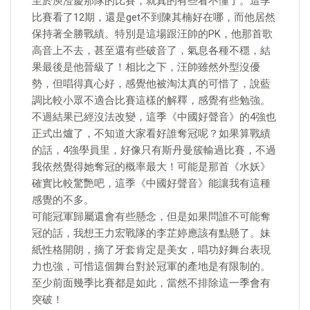
至於庾澄慶那隊的比賽，就真的有些看不懂了。這季
比賽看了12期，還是get不到陳其楠好在哪，而他居然
保持著全勝戰績。特別是這場跟汪帥的PK，他那首歌
高音上不去，甚至還有些破音了，氣息各種不穩，結
果最後是他晉級了！相比之下，汪帥雖然外型沒優
勢，但唱得真心好，感覺他被淘汰真的可惜了，說藍
調比較小眾不適合比賽這樣的解釋，感覺有些勉強。
不過結果已經沒法改變，這季《中國好聲音》的4強也
正式出爐了，不知道大家看好誰奪冠呢？如果算戰績
的話，4強學員里，好像只有斯丹曼簇輸過比賽，不過
我依然覺得她奪冠的概率最大！可能是那首《水妖》
確實比較驚艷吧，這季《中國好聲音》能讓我有這種
感覺的不多。
可能冠軍歸屬還會有些懸念，但是如果問誰不可能奪
冠的話，我想王力宏戰隊的李芷婷應該有點懸了。妹
紙性格開朗，摘了牙套肯定是美女，唱功好舞台表現
力也強，可惜這個舞台對於冠軍的產地是有限制的。
至少前面幾季比賽都是如此，當然不排除這一季會有
突破！