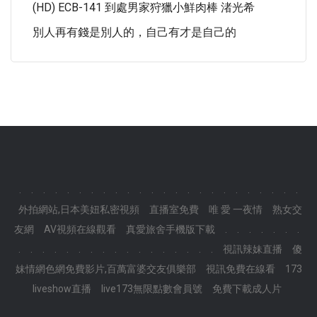
(HD) ECB-141 到處男家狩獵小鮮肉棒 渚光希
別人再有錢是別人的，自己有才是自己的
.
.
.
.
.
.
.
.
.
.
.
.
.
.
.
.
.
.
.
.
.
.
.
.
外拍網站,日本美妞私密視頻
直播室免費
唯 愛 一夜情
熟女交
友網
AV視頻在線觀看
真愛旅舍手機版下載
.
.
.
.
.
.
.
.
.
.
.
.
.
.
.
.
.
.
.
.
.
.
.
.
視訊辣妹直播
傻
妹情網色網免費影片,百萬富婆交友俱樂部
視訊免費在線看
173
liveshow直播
live173無限點數會員號
免費下載成人片