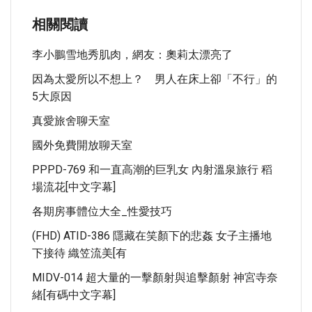
相關閱讀
李小鵬雪地秀肌肉，網友：奧莉太漂亮了
因為太愛所以不想上？ 男人在床上卻「不行」的
5大原因
真愛旅舍聊天室
國外免費開放聊天室
PPPD-769 和一直高潮的巨乳女 內射溫泉旅行 稻
場流花[中文字幕]
各期房事體位大全_性愛技巧
(FHD) ATID-386 隱藏在笑顏下的悲姦 女子主播地
下接待 織笠流美[有
MIDV-014 超大量的一擊顏射與追擊顏射 神宮寺奈
緒[有碼中文字幕]