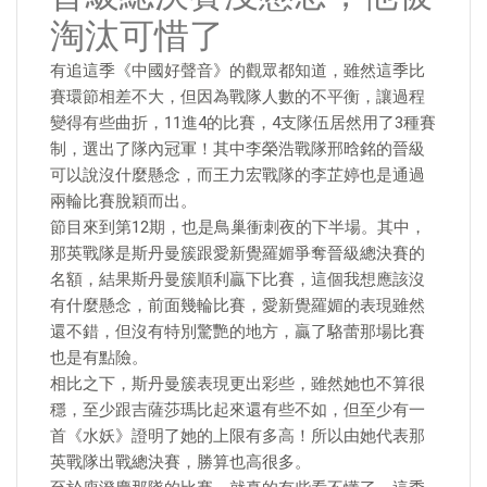
淘汰可惜了
有追這季《中國好聲音》的觀眾都知道，雖然這季比
賽環節相差不大，但因為戰隊人數的不平衡，讓過程
變得有些曲折，11進4的比賽，4支隊伍居然用了3種賽
制，選出了隊內冠軍！其中李榮浩戰隊邢晗銘的晉級
可以說沒什麼懸念，而王力宏戰隊的李芷婷也是通過
兩輪比賽脫穎而出。
節目來到第12期，也是鳥巢衝刺夜的下半場。其中，
那英戰隊是斯丹曼簇跟愛新覺羅媚爭奪晉級總決賽的
名額，結果斯丹曼簇順利贏下比賽，這個我想應該沒
有什麼懸念，前面幾輪比賽，愛新覺羅媚的表現雖然
還不錯，但沒有特別驚艷的地方，贏了駱蕾那場比賽
也是有點險。
相比之下，斯丹曼簇表現更出彩些，雖然她也不算很
穩，至少跟吉薩莎瑪比起來還有些不如，但至少有一
首《水妖》證明了她的上限有多高！所以由她代表那
英戰隊出戰總決賽，勝算也高很多。