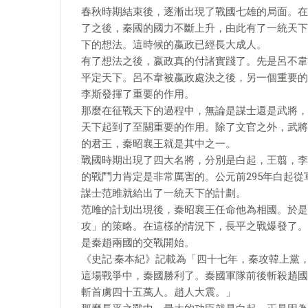
春秋時期結束後，逐漸出現了戰國七雄的局面。在
了之後，秦國的國力不斷上升，由此有了一統天下
下的想法。這時候的嬴政已經長大成人。
有了想法之後，嬴政真的付諸實踐了。先是呂不韋
平定天下。呂不韋被嬴政處決之後，另一個重要的
李斯發揮了重要的作用。
那麼在征戰天下的過程中，無論是謀士還是武將，
天下起到了至關重要的作用。除了文官之外，武將
的君王，秦昭襄王就是其中之一。
戰國時期出現了四大名將，分別是白起，王翦，李
的戰鬥力肯定是非常厲害的。公元前295年白起
謀士范雎就給出了一統天下的計劃。
范雎的計划出現後，秦昭襄王任命他為相國。於是
攻」的策略。在這樣的情況下，長平之戰爆發了。
是秦趙兩國的交戰開始。
《史記·秦本紀》記載為「四十七年，秦攻韓上黨
這場戰爭中，秦國勝利了。秦國軍隊前後斬殺趙國
斬首虜四十五萬人。趙人大震。」