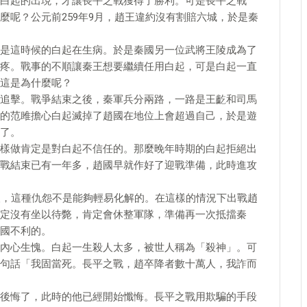
白起的出現，才讓長平之戰獲得了勝利。可是長平之戰
麼呢？公元前259年9月，趙王違約沒有割賠六城，於是秦
是這時候的白起在生病。於是秦國另一位武將王陵成為了
疼。戰事的不順讓秦王想要繼續任用白起，可是白起一直
這是為什麼呢？
追擊。戰爭結束之後，秦軍兵分兩路，一路是王齕和司馬
的范雎擔心白起滅掉了趙國在地位上會超過自己，於是遊
了。
樣做肯定是對白起不信任的。那麼晚年時期的白起拒絕出
戰結束已有一年多，趙國早就作好了迎戰準備，此時進攻
人，這種仇怨不是能夠輕易化解的。在這樣的情況下出戰趙
定沒有坐以待斃，肯定會休整軍隊，準備再一次抵擋秦
國不利的。
內心生愧。白起一生殺人太多，被世人稱為「殺神」。可
句話「我固當死。長平之戰，趙卒降者數十萬人，我詐而
後悔了，此時的他已經開始懺悔。長平之戰用欺騙的手段