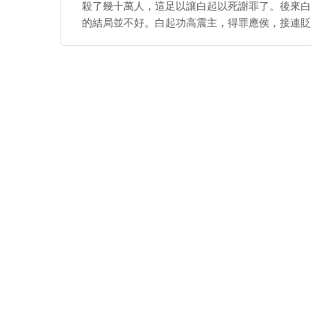
殺了幾十萬人，這足以讓白起以死謝罪了。後來白
的結局並不好。白起功高震主，得罪應侯，接連貶