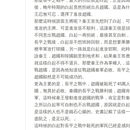
那麼長平之戰中，最大的功臣就是白起，正是因為
後，晚年時期的白起竟然拒絕出兵趙國。這是為什
王忍無可忍，選擇了進攻趙國。
那麼這時候誰當主將呢？秦王首先想到了白起，可
進攻的主將。可是進攻並不順利，這讓秦王很是頭
不同意出戰趙國。白起一再拒絕，最後甚至自刎，
長平之戰後，白起並不想班師回朝，而是想要乘勝
梗率軍攻打韓國，另一路就是白起進攻邯鄲。此時
說秦王，趙國和韓國願意割地求和，結果秦王答應
就這樣白起不得不退兵。那麼秦王作為掌權人，這
戰趙國，是因為他知道征戰趙國秦軍必敗。長平之
趙國顯然是不可能成功的。
更為主要的是，長平之戰中，趙國被殺死了45萬
國，無異於必敗。秦國的長平之戰勝利後，趙國肯
軍。這時候秦王發動進攻趙國的戰爭，肯定是對秦
之所以白起寧可自刎也不出戰趙國，原因就是白起
是這樣的人也不是鐵石心腸的。史書記載了這樣一
盡阬之，是足以死。」
這時候的白起對長平之戰中殺死的軍民已經是感到