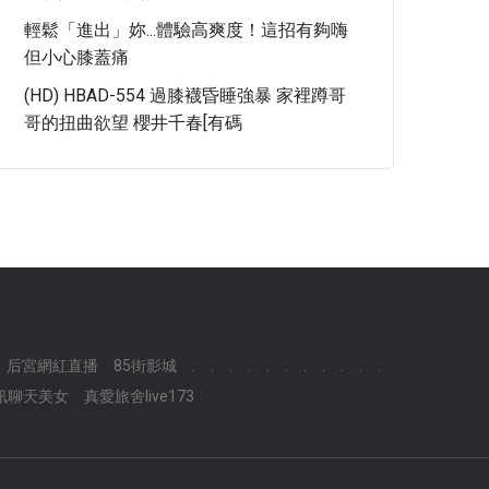
輕鬆「進出」妳...體驗高爽度！這招有夠嗨
但小心膝蓋痛
(HD) HBAD-554 過膝襪昏睡強暴 家裡蹲哥
哥的扭曲欲望 櫻井千春[有碼
后宮網紅直播
85街影城
.
.
.
.
.
.
.
.
.
.
.
訊聊天美女
真愛旅舍live173