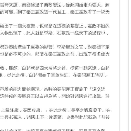
當時來說，秦國經過了商鞅變法，從此開始走向強大。到
的可能。到了秦王嬴政這一代君主，秦王嬴政有了一統天
給出了一個大框架，也就是在這樣的基礎上，嬴政不斷的
人物出現了，此人就是李斯。在嬴政一統天下的過程中，
都對秦國產生了重要的影響。李斯屬於文官，對秦國平定
也是必不可少的。那麼在秦王嬴政之前，出現了很多優秀
牧，廉頗。白起就是四大名將之首。從這一點來說，白起
從軍，從此之後，白起開始了軍旅生涯。在秦昭襄王時期，
范雎的能力開始顯現。當時的秦昭襄王實施了「遠交近
這時候的秦昭襄王以白起為將，開始對趙國進行攻擊。於
，上黨降趙，秦因攻趙。」在此之後，長平之戰爆發了。在
士兵45萬人，趙國上下一片震驚。史書對此記載為「前後