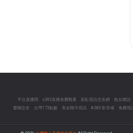
.
.
.
平台直播間
s383直播免費觀看
彩虹視訊交友網
熟女聯誼
.
.
愛聊交友
台灣173點數
美女聊天視訊
A383 影音城
免費視