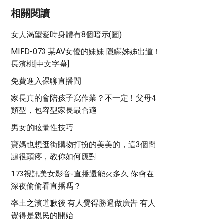
相關閱讀
女人渴望愛時身體有8個暗示(圖)
MIFD-073 某AV女優的妹妹 隱瞞姊姊出道！
長濱桃[中文字幕]
免費進入裸聊直播間
家長真的會陪孩子寫作業？不一定！父母4
類型，包容型家長最合適
男女的眩暈性技巧
寶媽也想逛街購物打扮的美美的，這3個問
題很頭疼，教你如何應對
173視訊美女影音-直播還能火多久 你會在
深夜偷偷看直播嗎？
率土之濱道歉後 有人覺得勝過做廣告 有人
覺得是親民的開始