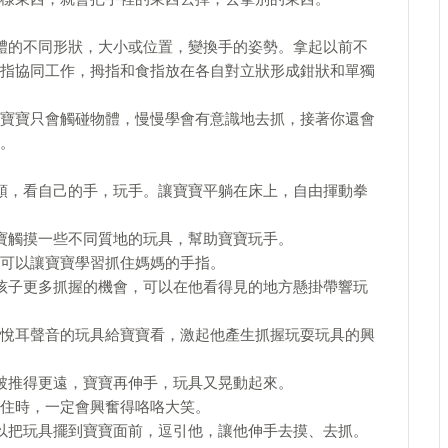
體的不同形狀，大小或位置，變換手的姿勢。拿起以前不
指協同工作，拇指和食指放在各自對立狀形成鉗狀和單獨
寶寶只會觸碰物體，慢慢學會有意識地去抓，接著你還會
。
頭，看自己的手，玩手。讓寶寶平躺在床上，自由揮動拳
寶觸摸一些不同質地的玩具，幫助寶寶玩手。
可以讓寶寶學習抓住媽媽的手指。
孩子更多抓握的機會，可以在他看得見的地方懸掛帶響玩
悅耳聲音的玩具給寶寶看，激起他產生抓握玩耍玩具的興
被推得更遠，寶寶再伸手，玩具又晃動起來。
住時，一定會興奮得咯咯大笑。
以把玩具擺到寶寶面前，逗引他，讓他伸手去摸、去抓。