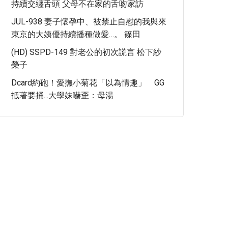
持續交纏舌頭 父母不在家的舌吻家訪
JUL-938 妻子懷孕中、被禁止自慰的我與來
東京的大姨優持續播種做愛…。 篠田
(HD) SSPD-149 對老公的初次謊言 松下紗
榮子
Dcard約砲！愛撫小菊花「以為情趣」 GG
抵著要捅...大學妹嚇歪：母湯