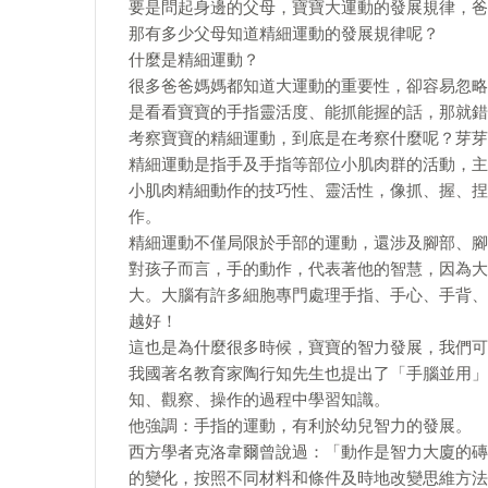
要是問起身邊的父母，寶寶大運動的發展規律，爸
那有多少父母知道精細運動的發展規律呢？
什麼是精細運動？
很多爸爸媽媽都知道大運動的重要性，卻容易忽略
是看看寶寶的手指靈活度、能抓能握的話，那就錯
考察寶寶的精細運動，到底是在考察什麼呢？芽芽
精細運動是指手及手指等部位小肌肉群的活動，主
小肌肉精細動作的技巧性、靈活性，像抓、握、捏
作。
精細運動不僅局限於手部的運動，還涉及腳部、腳
對孩子而言，手的動作，代表著他的智慧，因為大
大。大腦有許多細胞專門處理手指、手心、手背、
越好！
這也是為什麼很多時候，寶寶的智力發展，我們可
我國著名教育家陶行知先生也提出了「手腦並用」
知、觀察、操作的過程中學習知識。
他強調：手指的運動，有利於幼兒智力的發展。
西方學者克洛韋爾曾說過：「動作是智力大廈的磚
的變化，按照不同材料和條件及時地改變思維方法