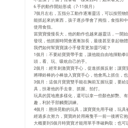
6.手的動作開始形成（7-11個月）
7個月左右，五指分工動作逐漸靈活，可以按照物
能抓起來的東西，孩子逐步學會了拇指，食指和中
使用食指。
當寶寶慢慢長大，他的動作也越來越靈活，一開始
發現，他抓握時間會逐漸加長，最後甚至拿起物體
我們如何幫寶寶讓小手發育更加靈巧呢？
1個月：不要給寶寶帶手套，讓他能自由地揮動拳
頭，看、玩、吸吮自己的手。
2個月：經常刺激寶寶手心，促進抓握反射；讓寶
將嘩鈴棒的小棒放入寶寶手心，他會馬上抓住，也
3個月：這個月寶寶雙手能在胸前互握玩耍，要給
具，扶著他的手去拿、抓握、拍打。
玩具的質地應多樣化，還可以拿一些顏色鮮艷、有
趣，利於手部觸覺訓練。
4個月：懸掛晃動的玩具，讓寶寶先用手碰，玩具
經過多次努力，寶寶終於用兩隻手一前一後將它抱
大概要到5個月時寶寶才能用單手準確夠取；也可