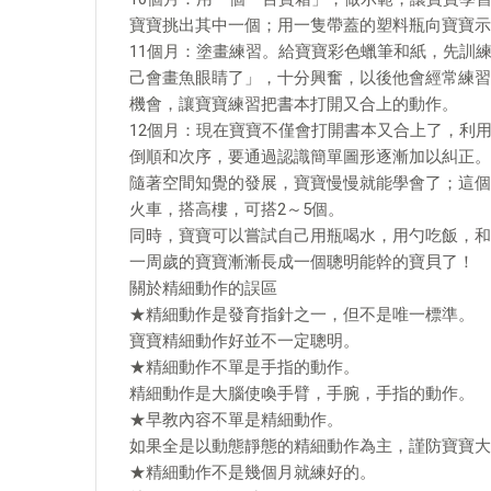
寶寶挑出其中一個；用一隻帶蓋的塑料瓶向寶寶示
11個月：塗畫練習。給寶寶彩色蠟筆和紙，先訓
己會畫魚眼睛了」，十分興奮，以後他會經常練習
機會，讓寶寶練習把書本打開又合上的動作。
12個月：現在寶寶不僅會打開書本又合上了，利
倒順和次序，要通過認識簡單圖形逐漸加以糾正。
隨著空間知覺的發展，寶寶慢慢就能學會了；這個
火車，搭高樓，可搭2～5個。
同時，寶寶可以嘗試自己用瓶喝水，用勺吃飯，和
一周歲的寶寶漸漸長成一個聰明能幹的寶貝了！
關於精細動作的誤區
★精細動作是發育指針之一，但不是唯一標準。
寶寶精細動作好並不一定聰明。
★精細動作不單是手指的動作。
精細動作是大腦使喚手臂，手腕，手指的動作。
★早教內容不單是精細動作。
如果全是以動態靜態的精細動作為主，謹防寶寶大
★精細動作不是幾個月就練好的。