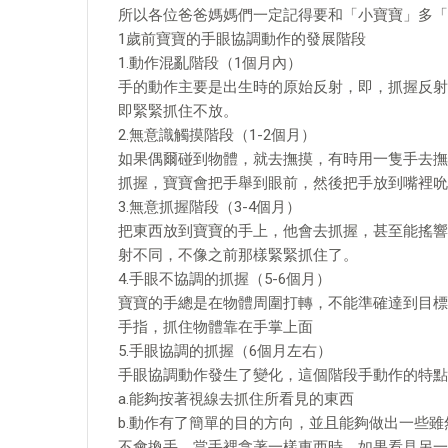
所以各位爸爸媽媽們一定記得要和「小寶寶」多「
1歲前寶寶的手眼協調動作的發展階段
1.動作混亂階段（1個月內）
手的動作主要是出生時的原始反射，即，抓握反射
即緊緊抓住不放。
2.無意識觸摸階段（1-2個月）
如果偶爾碰到物體，就去撫摸，有時用一隻手去撫
抓握，寶寶會把手舉到眼前，然後把手放到嘴裡吮
3.無意抓握階段（3-4個月）
把東西放到寶寶的手上，他會去抓握，甚至能搖響
射不同，不像之前那樣緊緊抓住了。
4.手眼不協調的抓握（5-6個月）
寶寶的手總是在物體周圍打轉，不能準確達到目標
手指，抓住物體靠在手掌上面
5.手眼協調的抓握（6個月左右）
手眼協調動作發生了變化，這個階段手動作的特點
a.能夠按著視線去抓住所看見的東西
b.動作有了簡單的目的方向，並且能夠做出一些
不會換手，當手裡拿著一樣東西時，如果看見另一