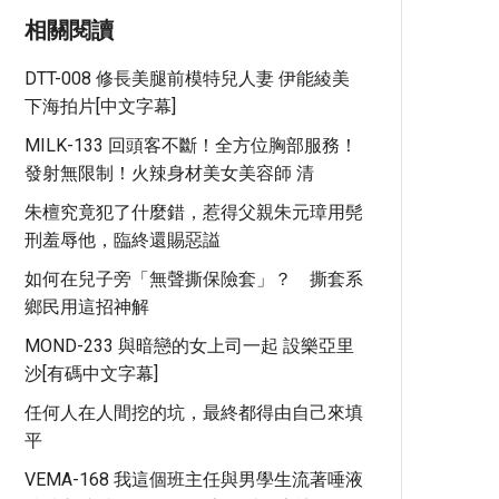
相關閱讀
DTT-008 修長美腿前模特兒人妻 伊能綾美
下海拍片[中文字幕]
MILK-133 回頭客不斷！全方位胸部服務！
發射無限制！火辣身材美女美容師 清
朱檀究竟犯了什麼錯，惹得父親朱元璋用髡
刑羞辱他，臨終還賜惡謚
如何在兒子旁「無聲撕保險套」？ 撕套系
鄉民用這招神解
MOND-233 與暗戀的女上司一起 設樂亞里
沙[有碼中文字幕]
任何人在人間挖的坑，最終都得由自己來填
平
VEMA-168 我這個班主任與男學生流著唾液