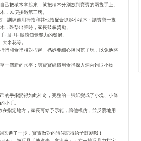
自己把積木拿起來，就把積木分別放到寶寶的兩隻手上。
木，以便接過第三塊。
方，訓練他用拇指和其他指配合抓起小積木；讓寶寶一隻
木，敲擊出聲時，家長鼓掌獎勵。
-眼-耳-腦感知覺能力的發展。
、大米花等。
拇指和食指相對捏起。媽媽要細心陪同孩子玩，以免他將
至一個新的水平；讓寶寶練慣用食指探入洞內鉤取小物
己的手指變得如此神奇，完整的一張紙變成了小塊、小條
的小手。
放在指定地方，家長可給予示範，讓他模仿，並反覆地用
協調又進了一步，寶寶做對的時候記得給予鼓勵哦！
abbit，把玩具「放進去、拿出來」；在一堆玩具中指定