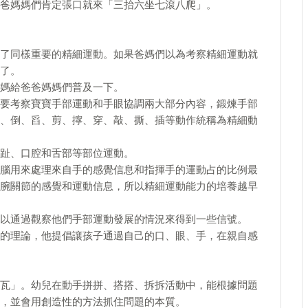
爸媽媽們肯定張口就來「三抬六坐七滾八爬」。
了同樣重要的精細運動。如果爸媽們以為考察精細運動就
了。
媽給爸爸媽媽們普及一下。
要考察寶寶手部運動和手眼協調兩大部分內容，鍛煉手部
、倒、舀、剪、擰、穿、敲、撕、插等動作統稱為精細動
趾、口腔和舌部等部位運動。
腦用來處理來自手的感覺信息和指揮手的運動占的比例最
腕關節的感覺和運動信息，所以精細運動能力的培養越早
以通過觀察他們手部運動發展的情況來得到一些信號。
的理論，他提倡讓孩子通過自己的口、眼、手，在親自感
瓦」。幼兒在動手拼拼、搭搭、拆拆活動中，能根據問題
，並會用創造性的方法抓住問題的本質。