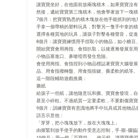
讓寶寶坐好，在他面前放兩塊積木，如果寶寶沒有
然後，遞給寶寶第三塊積木，他會學著放下一塊積
7個月：把寶寶熟悉的積木塊放在他手能抓到的地
手拿一個帶柄的塑料玩具，對擊另一隻手中拿的積
選擇各種質地的玩具，讓孩子對擊各種聲音，促進手
8個月：讓寶寶練慣用手捏取小的物品，如小糖豆
開始寶寶會用拇指、食指扒取，以後逐漸發展至用
小物品塞進口、鼻嗆噎而發生危險。
會使用拇指、食指捏到小物品標誌著寶寶大腦發展
品、用食指撥轉盤、用食指按鍵、撕柔軟的紙等。
這一階段輔助遊戲推薦：
撕紙
給孩子一些紙，讓他隨意玩和撕。寶寶會發現，自
甚至小碎粒。不過紙質一定要柔軟，不要劃傷寶寶
9個月：訓練寶寶有意識地將手中玩具或其他物品
語言示意他：
「芽芽，把小塊塊放下，放在大塊塊上」
由握緊到放手使手的動作受意志控制，手-眼-腦
10個月：用一個「百寶箱」，做示範，讓寶寶學習r