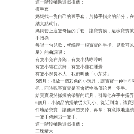
這一階段輔助遊戲推薦：
摸手套
媽媽找一隻自己的舊手套，剪掉手指尖的部分，在
結實點就行。
媽媽套上這隻奇怪的手套，讓寶寶摸，這樣寶寶就
手指操
每唱一句兒歌，就觸摸一根寶寶的手指。兒歌可以
星》的曲調唱：
有隻小兔在奔跑，有隻小豬哼哼叫
有隻小貓在跳舞，有隻小雞在睡覺
有隻小鴨長不大，我們叫他「小芽芽」
5個月：擺放一個彩色的小玩具，讓寶寶一伸手即
抓，同時觀察寶寶是否會把物品傳給另一隻手。
給寶寶易於抓握的帶響的玩具，引導他在手中擺弄
6個月：小物品的擺放從大到小、從近到遠，讓寶
件地給寶寶，讓他練習扔掉、再拿；有意識地連續
一隻手傳到另一隻手。
這一階段輔助遊戲推薦：
三塊積木