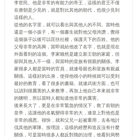
李世民。他是非常的有能力的帝王，這樣的君王不僅
在唐朝是少見的，就是對比其他的朝代，也很少見到
這樣的人。
從他的名字里，就可以看出與其他人的不同。當時他
還是一個小孩子，有一個書生就對他父母誇讚，覺得
這個孩子以後可以匡扶社稷，保護天下的百姓。他的
父母非常的高興，當即就給他改了名字，也就是現在
外面看到的這個。李家雖然是建立新王朝的家庭，但
卻與其他人不一樣，與當時的皇族有很親的關係。李
家很多人都是當時的官員，就連母親也和皇族有親戚
關係。這樣好的出身，使得他很小的時候就可以受到
最好的教育，看了很多的書籍。就連武術方面，也可
以請到很厲害的人來教導，再加上他自己本來就非常
的聰明，所以當時人都知道他非常的厲害。
後來長大了，更是在非常緊急的情況下，救了前朝的
皇帝，這讓他的名氣變得非常的大，連皇上對他也是
非常的感恩。很快，就和父兄一起被重用，去各地討
伐其他的軍隊。按理說，這樣的經歷和造反沒有什麼
關係，可是當時很多人都反對隋的治理，他看到局勢