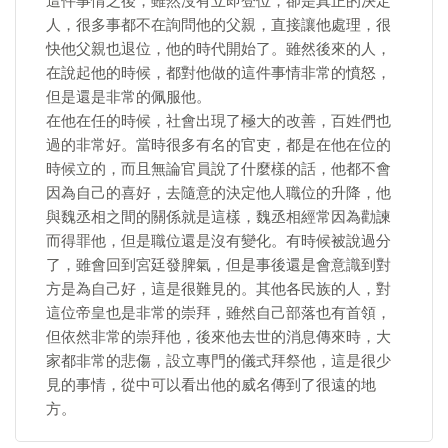
這件事情之後，雖然沒有立即登位，卻是真正的決定
人，很多事都不在詢問他的父親，直接讓他處理，很
快他父親也退位，他的時代開始了。雖然後來的人，
在說起他的時候，都對他做的這件事情非常的憤怒，
但是還是非常的佩服他。
在他在任的時候，社會出現了極大的改善，百姓們也
過的非常好。當時很多有名的官吏，都是在他在位的
時候立的，而且無論官員說了什麼樣的話，他都不會
因為自己的喜好，去隨意的決定他人職位的升降，他
與魏丞相之間的關係就是這樣，魏丞相經常因為勸諫
而得罪他，但是職位還是沒有變化。有時候被說過分
了，雖會回到宮廷發脾氣，但是事後還是會意識到對
方是為自己好，這是很難見的。其他各民族的人，對
這位帝皇也是非常的崇拜，雖然自己部落也有首領，
但依然非常的崇拜他，後來他去世的消息傳來時，大
家都非常的悲傷，設立專門的儀式拜祭他，這是很少
見的事情，從中可以看出他的威名傳到了很遠的地
方。