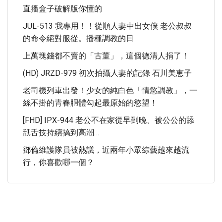
直播盒子破解版你懂的
JUL-513 我專用！！從順人妻中出女僕 老公叔叔
的命令絕對服從。播種調教的日
上萬塊錢都不賣的「古董」，這個德清人捐了！
(HD) JRZD-979 初次拍攝人妻的記錄 石川美恵子
老司機列車出發！少女的純白色「情慾調教」，一
絲不掛的青春胴體勾起最原始的慾望！
[FHD] IPX-944 老公不在家從早到晚、被公公的舔
舐舌技持續搞到高潮…
鄧倫維護隊員被熱議，近兩年小眾綜藝越來越流
行，你喜歡哪一個？