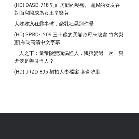
(HD) DASD-718 對面房間的秘密。 超M的女友在
對面房間成為女王享樂著
大姊姊疯狂露半球，豪乳狂晃到你晕
(HD) SPRD-1209 三十歲的我靠叔母來破處 竹內梨
惠[有碼高清中文字幕
一人之下：童帝險變玩偶怪人，餓狼變過一次，警
犬俠是善良怪人？
(HD) JRZD-895 初拍人妻檔案 麻倉汐里