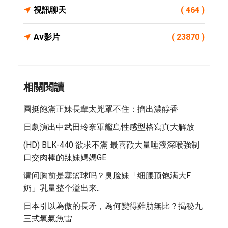
視訊聊天
( 464 )
Av影片
( 23870 )
相關閱讀
圓挺飽滿正妹長輩太兇罩不住：擠出濃醇香
日劇演出中武田玲奈軍艦島性感型格寫真大解放
(HD) BLK-440 欲求不滿 最喜歡大量唾液深喉強制
口交肉棒的辣妹媽媽GE
请问胸前是塞篮球吗？臭脸妹「细腰顶饱满大F
奶」乳量整个溢出来..
日本引以為傲的長矛，為何變得雞肋無比？揭秘九
三式氧氣魚雷