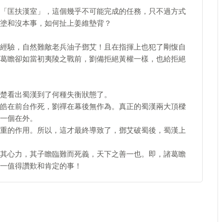
「匡扶漢室」，這個幾乎不可能完成的任務，只不過方式
塗和沒本事，如何扯上姜維墊背？
經驗，自然難敵老兵油子鄧艾！且在指揮上也犯了剛愎自
葛瞻卻如當初夷陵之戰前，劉備拒絕黃權一樣，也給拒絕
楚看出蜀漢到了何種失衡狀態了。
皓在前台作死，劉禪在幕後無作為。真正的蜀漢兩大頂樑
一個在外。
重的作用。所以，這才最終導致了，鄧艾破蜀後，蜀漢上
其心力，其子瞻臨難而死義，天下之善一也。即，諸葛瞻
一值得讚歎和肯定的事！