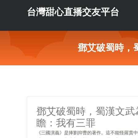
台灣甜心直播交友平台
鄧艾破蜀時，
鄧艾破蜀時，蜀漢文武
瞻：我有三罪
《三國演義》是捧劉抑曹的著作。這不能怪羅貫中