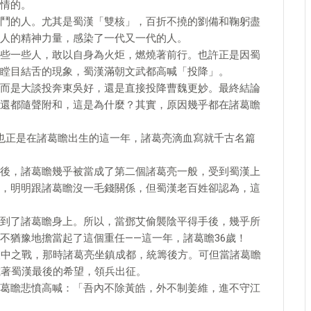
情的。
鬥的人。尤其是蜀漢「雙核」，百折不撓的劉備和鞠躬盡
人的精神力量，感染了一代又一代的人。
些一些人，敢以自身為火炬，燃燒著前行。也許正是因蜀
瞠目結舌的現象，蜀漢滿朝文武都高喊「投降」。
而是大談投奔東吳好，還是直接投降曹魏更妙。最終結論
還都隨聲附和，這是為什麼？其實，原因幾乎都在諸葛瞻
也正是在諸葛瞻出生的這一年，諸葛亮滴血寫就千古名篇
後，諸葛瞻幾乎被當成了第二個諸葛亮一般，受到蜀漢上
，明明跟諸葛瞻沒一毛錢關係，但蜀漢老百姓卻認為，這
到了諸葛瞻身上。所以，當鄧艾偷襲陰平得手後，幾乎所
不猶豫地擔當起了這個重任——這一年，諸葛瞻36歲！
漢中之戰，那時諸葛亮坐鎮成都，統籌後方。可但當諸葛瞻
載著蜀漢最後的希望，領兵出征。
葛瞻悲憤高喊：「吾內不除黃皓，外不制姜維，進不守江