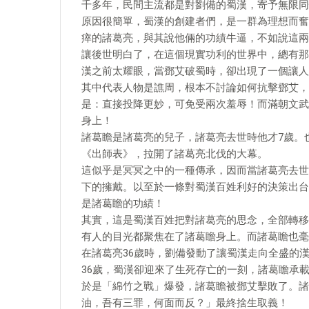
千多年，民間主流都是對劉備的蜀漢，寄予無限同
原因很簡單，蜀漢的創建者們，是一群為理想而奮
瘁的諸葛亮，與其說他倆的功績牛逼，不如說這兩
讓後世明白了，在這個現實功利的世界中，總有那
漢之前太耀眼，當鄧艾破蜀時，卻出現了一個讓人
其中代表人物是譙周，根本不討論如何抗擊鄧艾，
是：直接投降更妙，可免受兩次羞辱！而滿朝文武
身上！
諸葛瞻是諸葛亮的兒子，諸葛亮去世時他才7歲。
《出師表》，拉開了諸葛亮北伐的大幕。
這似乎是冥冥之中的一種傳承，因而當諸葛亮去世
下的擁戴。以至於一條對蜀漢百姓利好的決策出台
是諸葛瞻的功績！
其實，這是蜀漢百姓把對諸葛亮的思念，全部轉移
有人的目光都聚焦在了諸葛瞻身上。而諸葛瞻也毫
在諸葛亮36歲時，劉備發動了讓蜀漢走向全盛的
36歲，蜀漢卻迎來了生死存亡的一刻，諸葛瞻承
於是「綿竹之戰」爆發，諸葛瞻被鄧艾擊敗了。諸
油，吾有三罪，何面而反？」最終捨生取義！