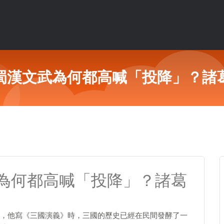
蜀漢文武為何都高喊「投降」？諸
為何都高喊「投降」？諸葛
，他寫《三國演義》時，三國的歷史已經在民間發酵了一