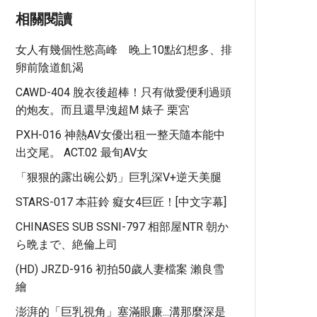
相關閱讀
女人有幾個性慾高峰 晚上10點幻想多、排
卵前陰道飢渴
CAWD-404 脫衣後超棒！只有做愛便利過頭
的炮友。而且還早洩超M 婊子 栗宮
PXH-016 神熱AV女優出租一整天隨本能中
出交尾。 ACT.02 最旬AV女
「狠狠的露出碗公奶」巨乳深V+逆天美腿
STARS-017 本莊鈴 癡女4巨匠！[中文字幕]
CHINASES SUB SSNI-797 相部屋NTR 朝か
ら晩まで、絶倫上司
(HD) JRZD-916 初拍50歲人妻檔案 瀨良雪
繪
澎湃的「巨乳視角」塞滿眼廉...溝那麼深是