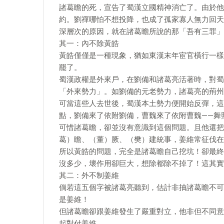
諸葛瞻的死，宣告了蜀漢立國精神消亡了。由於他
約。劉禪哪怕不想投降，也成了孤家寡人無力回天
深層次的原因，就在諸葛瞻所說的那「吾有三罪」
其一：內不除黃皓
黃皓僅僅是一種現象，猶如東漢末年宦官橫行一樣
罷了。
蜀漢政權是外來戶，在劉備和諸葛亮活著時，對蜀
「外來勢力」。如劉備的元老勢力，諸葛亮的荊州
可當這些人去世後，蜀漢本土勢力便開始反彈，這
點，劉備來了依附劉備，曹魏來了依附曹魏——舞
可惜諸葛瞻，卻並沒有意識到這個問題。且他還把
葛）瞻、（董）厥、（樊）建統事，姜維常征伐在
所以黃皓的問題，完全是諸葛瞻自己挖坑！卻最終
沒多少，壞作用卻巨大，想除都除不掉了！這其實
其二：外不制姜維
倘若這五個字被諸葛亮聽到，估計非抽諸葛瞻不可
是姜維！
但諸葛瞻卻跟姜維發生了嚴重對立，他非但不同意
起對付姜維。