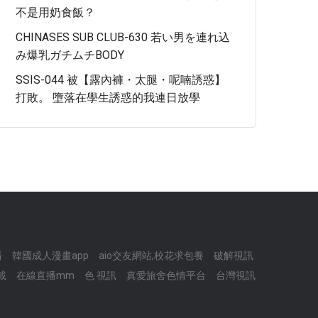
不是用奶食飯？
CHINASES SUB CLUB-630 若い男を連れ込
み爆乳ガチムチBODY
SSIS-044 被【露內褲・太腿・呢喃誘惑】
打敗。 墮落在學生誘惑的我連日放學
播
韓國成人漫畫app
aio交友網站,校花求包養
破解視訊
載
在線直播mm
色 視訊
真愛旅舍色情平台
台灣視訊