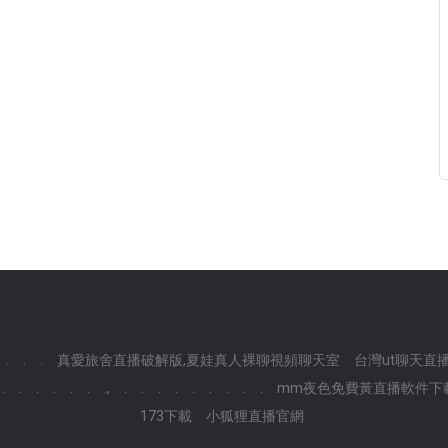
.
.
.
真愛旅舍直播破解版,夏娃真人裸聊視頻聊天室
台灣ut聊天直
.
.
.
.
.
.
.,
.
.
.
.
.
.
.
.
.
mm夜色免費黃直播軟件下
173下載
小狐狸直播官網