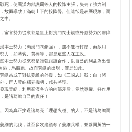
戰死，使蜀漢內部譙周等人的投降主張，失去了強力制
，故而導致了滿朝上下的投降聲。但這卻是表層現象，而
之中。
，宦官勢力從來都是皇上對抗門閥士族或外戚勢力的屏障
漢本土勢力（蜀漢門閥豪強），無不進行打壓，而啟用
勢力，如蔣琬、費禕等，都是這些人在主政。
些本土勢力從來都是誰強跟誰合作，以自己的利益為出發
照跳，馬照跑。故而黃皓的出現，便是如此。
黃皓當成了對抗姜維的外援，如《三國志》載：自（諸
外，宦人黃皓竊弄機柄，咸共將護。
發現黃皓，利用蜀漢各方的內部矛盾，竟然專權。好作用
，是諸葛瞻自己的責任！
。因為真正接過諸葛亮「理想火種」的人，不是諸葛瞻而
姜維的北伐，甚至多次建議奪了姜維兵權，並夥同黃皓一