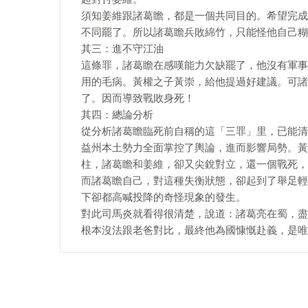
須知姜維跟諸葛瞻，都是一個共同目的。希望完成
不同罷了。所以諸葛瞻兵敗綿竹，只能怪他自己糊
其三：進不守江油
這條罪，諸葛瞻在感嘆能力欠缺罷了，他沒有軍事
用的毛病。黃權之子黃崇，給他提過好建議。可諸
了。因而導致戰敗身死！
其四：總論分析
從分析諸葛瞻臨死前自稱的這「三罪」里，已能清
益州本土勢力全面掌控了輿論，進而影響局勢。黃
柱，諸葛瞻和姜維，卻又尖銳對立，還一個戰死，
而諸葛瞻自己，對這種失衡狀態，卻起到了舉足輕
下卻都高喊投降的奇怪現象的發生。
對此司馬炎就看得很清楚，說道：諸葛亮在蜀，盡
根本沒法跟老爸對比，最終他為國慷慨赴義，是唯