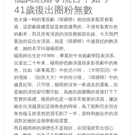
41歲復出圈粉無數
曾火爆一時的電視劇《琅琊榜》相信很多觀眾都看
過，這部劇毋庸置疑是相當優秀的，不僅有紮實出色
的劇本，而且所有演員的演技都相當在線。今天我們
要說的這位女演員，就是《琅琊榜》中越貴妃的飾演
者，她的名字叫做楊雨婷。
楊雨婷出生於1978年，畢業於中央戲劇學院表演系。
出道近二十年來，楊雨婷也飾演過很多影視劇中的角
色，比如《家事風雲》中的尤小玲，《大明宮詞》中
的瑾娘，《貽笑大方》中的何小情，《琅琊榜》中的
越貴妃等。只可惜，楊雨婷沒有一夜成名的運氣，但
是她的演技卻可圈可點，為她在娛樂圈的發展打下了
堅實的基礎。楊雨婷也是一個非常敬業的演員，據說
她在出演越貴妃這個角色的時候，為了能夠完全切合
角色楊玉婷竟然把眉毛剃了一半，當時和她合作的演
員對於她的這個舉動很震驚。
而且楊雨婷的身體也不是很好，在現場經常出現心