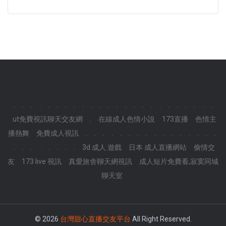
.
.
.
.
.
.
.
.
.
.
.
.
.
.
.
.
.
.
.
.
.
.
.
.
ut免費視訊聊天交友網
.
在線成人色情小說
173直播
色情主
播熱舞
免費成人視訊
.
.
.
.
.
.
.
.
.
.
.
.
.
.
.
.
.
.
.
.
.
.
.
.
3d 成人 遊戲
日本 成人直播網站
偷情交
友
173 live 視訊
真愛旅舍聊天網視訊
成人短片免費看,寂寞同城
聊天室
© 2026
台灣甜心直播交友平台
All Right Reserved.