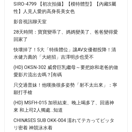
SIRO-4799 【初次拍攝】【模特體型】【內藏S屬
性】人見人愛的高身長美女色
影音視訊聊天室
28天時間：寶寶變乖了、媽媽變美了、爸爸變得愛
回家了
快壞掉了！5大「特殊體位」讓AV女優都投降！清
水健力薦的「大絕招」吉澤明步也受不
(HD) OKSN-302 威脅巨乳繼母～要把妳和老爸的做
愛影片流出去嗎？[有碼
只交過普妹！他嘆換很多姿勢「射不太出來」：寧
願打手槍
(HD) MSFH-015 加班結束、晚上喝多了、回過神
來 和上司2人獨處…知道
CHINASES SUB OKK-004 濡れてテカってピッタ
リ密着 神競泳水着