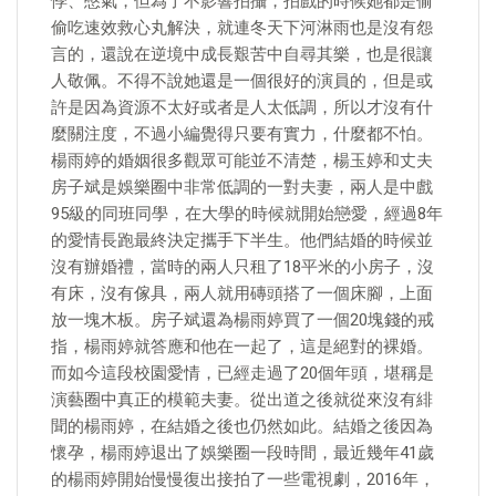
悸、憋氣，但為了不影響拍攝，拍戲的時候她都是偷
偷吃速效救心丸解決，就連冬天下河淋雨也是沒有怨
言的，還說在逆境中成長艱苦中自尋其樂，也是很讓
人敬佩。不得不說她還是一個很好的演員的，但是或
許是因為資源不太好或者是人太低調，所以才沒有什
麼關注度，不過小編覺得只要有實力，什麼都不怕。
楊雨婷的婚姻很多觀眾可能並不清楚，楊玉婷和丈夫
房子斌是娛樂圈中非常低調的一對夫妻，兩人是中戲
95級的同班同學，在大學的時候就開始戀愛，經過8年
的愛情長跑最終決定攜手下半生。他們結婚的時候並
沒有辦婚禮，當時的兩人只租了18平米的小房子，沒
有床，沒有傢具，兩人就用磚頭搭了一個床腳，上面
放一塊木板。房子斌還為楊雨婷買了一個20塊錢的戒
指，楊雨婷就答應和他在一起了，這是絕對的裸婚。
而如今這段校園愛情，已經走過了20個年頭，堪稱是
演藝圈中真正的模範夫妻。從出道之後就從來沒有緋
聞的楊雨婷，在結婚之後也仍然如此。結婚之後因為
懷孕，楊雨婷退出了娛樂圈一段時間，最近幾年41歲
的楊雨婷開始慢慢復出接拍了一些電視劇，2016年，