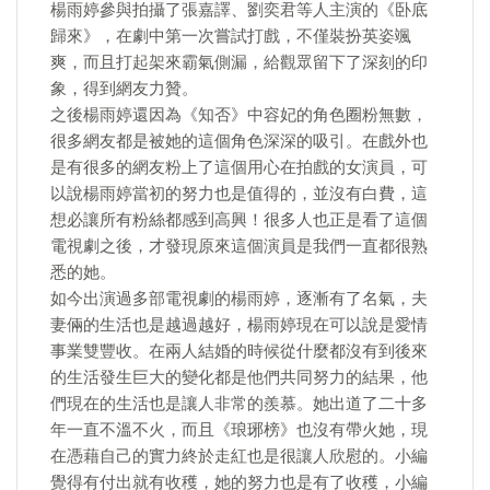
楊雨婷參與拍攝了張嘉譯、劉奕君等人主演的《卧底
歸來》，在劇中第一次嘗試打戲，不僅裝扮英姿颯
爽，而且打起架來霸氣側漏，給觀眾留下了深刻的印
象，得到網友力贊。
之後楊雨婷還因為《知否》中容妃的角色圈粉無數，
很多網友都是被她的這個角色深深的吸引。在戲外也
是有很多的網友粉上了這個用心在拍戲的女演員，可
以說楊雨婷當初的努力也是值得的，並沒有白費，這
想必讓所有粉絲都感到高興！很多人也正是看了這個
電視劇之後，才發現原來這個演員是我們一直都很熟
悉的她。
如今出演過多部電視劇的楊雨婷，逐漸有了名氣，夫
妻倆的生活也是越過越好，楊雨婷現在可以說是愛情
事業雙豐收。在兩人結婚的時候從什麼都沒有到後來
的生活發生巨大的變化都是他們共同努力的結果，他
們現在的生活也是讓人非常的羨慕。她出道了二十多
年一直不溫不火，而且《琅琊榜》也沒有帶火她，現
在憑藉自己的實力終於走紅也是很讓人欣慰的。小編
覺得有付出就有收穫，她的努力也是有了收穫，小編