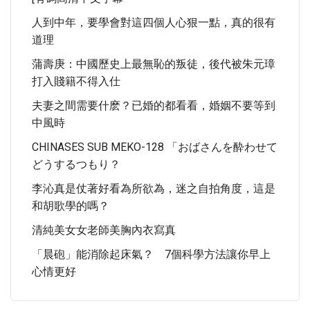
人到中年，要學會對這四個人心狠一點，真的很有
道理
蒲壽庚：中國歷史上最無恥的叛徒，後代被朱元璋
打入賤籍不得入仕
夫妻之間需要什麽？已婚的都看看，婚姻不要等到
中風時
CHINASES SUB MEKO-128 「おばさんを酔わせて
どうするつもり？
李沁真是仗著好看為所欲為，迷之自拍角度，這是
和胡歌學的嗎？
清純美女女老師美胸內衣寫真
「晨砲」能消除起床氣？ 7個科學方法讓你早上
心情更好