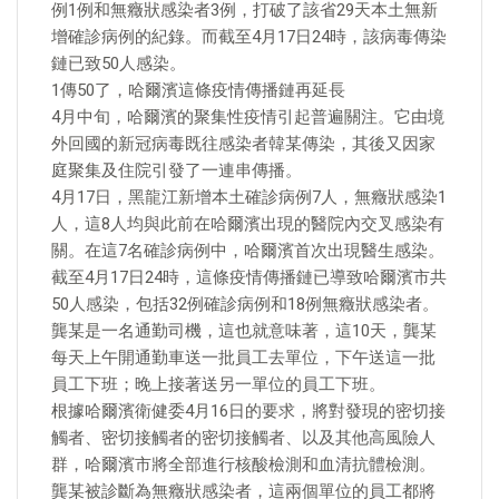
例1例和無癥狀感染者3例，打破了該省29天本土無新
增確診病例的紀錄。而截至4月17日24時，該病毒傳染
鏈已致50人感染。
1傳50了，哈爾濱這條疫情傳播鏈再延長
4月中旬，哈爾濱的聚集性疫情引起普遍關注。它由境
外回國的新冠病毒既往感染者韓某傳染，其後又因家
庭聚集及住院引發了一連串傳播。
4月17日，黑龍江新增本土確診病例7人，無癥狀感染1
人，這8人均與此前在哈爾濱出現的醫院內交叉感染有
關。在這7名確診病例中，哈爾濱首次出現醫生感染。
截至4月17日24時，這條疫情傳播鏈已導致哈爾濱市共
50人感染，包括32例確診病例和18例無癥狀感染者。
龔某是一名通勤司機，這也就意味著，這10天，龔某
每天上午開通勤車送一批員工去單位，下午送這一批
員工下班；晚上接著送另一單位的員工下班。
根據哈爾濱衛健委4月16日的要求，將對發現的密切接
觸者、密切接觸者的密切接觸者、以及其他高風險人
群，哈爾濱市將全部進行核酸檢測和血清抗體檢測。
龔某被診斷為無癥狀感染者，這兩個單位的員工都將