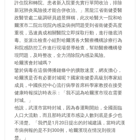
許住院和轉院。患者新入院要先實行單間收治，排除
新冠肺炎風險後才能合併收治。」黑龍江省衛健委醫
政醫管處二級調研員趙昱輝稱，此次哈醫大一院和哈
爾濱市二院出現院內感染病例問題受到省衛健委高度
重視，迅速責成相關醫院立即採取行動，進行徹底消
毒。並派出檢查小組對哈爾濱各大醫療機構診療行為
和院感防控工作進行現場督導檢查，幫助醫療機構發
現問題，及時整改，全力消除院內感染風險。
哈爾濱會封城嗎？
鑒於病毒在這個傳播鏈條中的擴散速度，網友擔心，
哈爾濱是否有必要封城呢？國家衛健委高級別專家組
成員，中國疾控中心流行病學首席科學家教授在接受
健康時報採訪時表示：「我不認為哈爾濱市現在需要
封城。」
他說，武漢市當時封城，因為春運剛開始，全國面臨
人口大流動，而且那時武漢市感染人數到底是多少也
不清楚。「我們是1月20日提出的封城建議，當時武漢
市病例報的是不到300例，哈爾濱現在情況則很清
楚。」