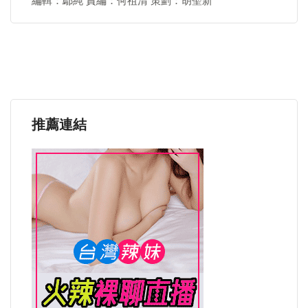
編輯：鄢純 責編：何祖清 策劃：胡聖新
推薦連結