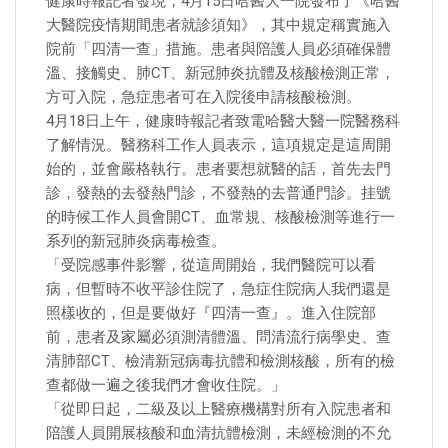
健康時報記者發現，4月15日哈醫大一院發布了《哈醫
大醫院疫情期間患者就診須知》，其中規定稱實施入
院前「四清一查」措施。患者與陪護人員必須確保體
溫、接觸史、肺CT、新冠肺炎抗體及核酸檢測正常，
方可入院，急症患者可在入院後申請核酸檢測。
4月18日上午，健康時報記者致電哈醫大醫一院醫務科
了解情況。醫務科工作人員表示，這項規定是這周開
始的，並會嚴格執行。患者要想就醫的話，首先去門
診，發熱的去發熱門診，不發熱的去普通門診。挂號
的時候工作人員會開CT、血常規、核酸檢測等進行一
系列的新冠肺炎病毒檢查。
「受院感事件影響，從這周開始，我們醫院可以看
病，但暫時不收平診住院了，急症住院病人我們還是
照樣收的，但是要做好『四清一查』。進入住院部
前，患者及家屬必須測清體溫、問清流行病學史、查
清肺部CT、檢清新冠病毒抗體和檢測核酸，所有的檢
查都做一遍之後我們才會收住院。」
「從即日起，二級及以上醫療機構對所有入院患者和
陪護人員開展核酸和血清抗體檢測，未經檢測的不允