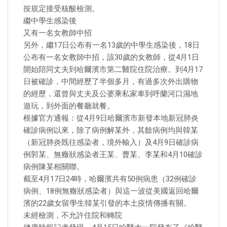
按規定接受核酸檢測。
繼中學生感染後
又有一名女教師中招
另外，繼17日公布有一名13歲的中學生感染後，18日
公布有一名女教師中招，該30歲的女教師，從4月1日
開始陪同丈夫到哈爾濱市第二醫院住院治療。到4月17
日被確診，中間經歷了半個多月，有過多次外出購物
的經歷，還曾與丈夫及公婆乘私家車到呼蘭河口濕地
遊玩，到外面的餐廳就餐。
根據官方通報：從4月9日哈爾濱市新發本地新冠肺炎
確診病例以來，除了病例解某外，其餘病例均與韓某
（新冠肺炎既往感染者，境外輸入）及4月9日確診病
例郭某、無癥狀感染者王某、曹某、李某和4月10確診
病例陳某相關聯。
截至4月17日24時，哈爾濱共有50例病患（32例確診
病例、18例無癥狀感染者）與這一波從美國返回哈爾
濱的22歲女留學生韓某引發的本土疫情傳播有關。
未經檢測，不允許住院和轉院