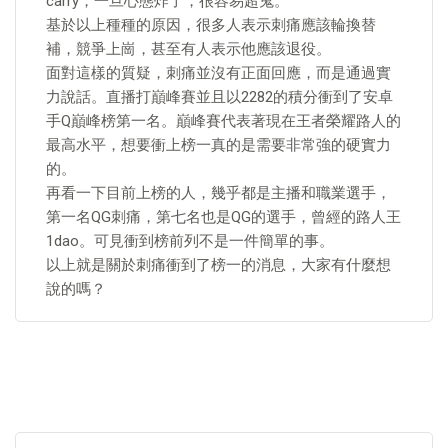
carry，一旦心態炸了，很容易超鬼。
基於以上種種的原因，很多人表示刺痛應該輪換替
補，競爭上崗，甚至有人表示他應該退役。
面對這樣的質疑，刺痛並沒有正面回應，而是通過實
力說話。直播打巔峰賽並且以2282的積分衝到了安卓
手Q巔峰榜第一名。巔峰賽代表著現在王者榮耀路人的
最高水平，想要衝上榜一真的是需要非常強的硬實力
的。
再看一下目前上榜的人，幾乎都是主播和職業選手，
第一名QG刺痛，第七名也是QG的選手，曾經的路人王
1dao。可見衝到榜前列不是一件簡單的事。
以上就是關於刺痛衝到了榜一的消息，大家有什麼想
說的嗎？