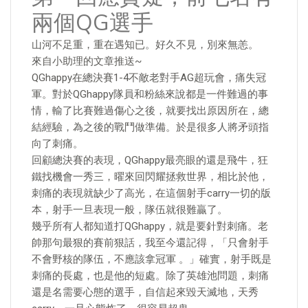
兩個QG選手
山河不足重，重在遇知已。好久不見，別來無恙。
來自小助理的文章推送~
QGhappy在總決賽1-4不敵老對手AG超玩會，痛失冠
軍。對於QGhappy隊員和粉絲來說都是一件難過的事
情，輸了比賽難過傷心之後，就要找出原因所在，總
結經驗，為之後的戰鬥做準備。於是很多人將矛頭指
向了刺痛。
回顧總決賽的表現，QGhappy最亮眼的還是飛牛，狂
鐵找機會一秀三，曜來回閃耀拯救世界，相比於他，
刺痛的表現就缺少了高光，在這個射手carry一切的版
本，射手一旦表現一般，隊伍就很難贏了。
幾乎所有人都知道打QGhappy，就是要針對刺痛。老
帥那句最狠的賽前狠話，我至今還記得，「只會射手
不會野核的隊伍，不應該拿冠軍 。」確實，射手既是
刺痛的長處，也是他的短處。除了英雄池問題，刺痛
還是名需要心態的選手，自信起來毀天滅地，天秀