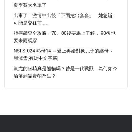
夏季賽大名單了
出事了！激情中出後「下面挖出套套」 她急辯：
可能是交往前……
肺癌篩查全攻略，70、80後要馬上了解， 90後也
要未雨綢繆
NSFS-024 熟母14 ～愛上再婚對象兒子的継母～
黑澤雪[有碼中文字幕]
蚩尤的坐騎真是熊貓嗎？曾是一代戰獸，為何如今
淪落到靠賣萌為生？