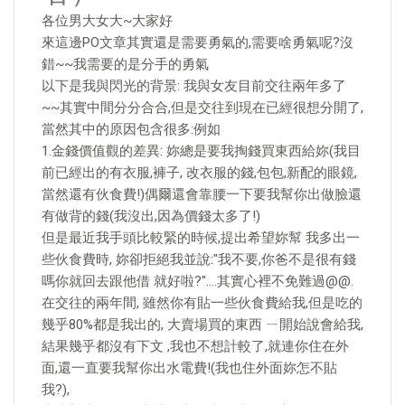
各位男大女大~大家好
來這邊PO文章其實還是需要勇氣的,需要啥勇氣呢?沒
錯~~我需要的是分手的勇氣
以下是我與閃光的背景: 我與女友目前交往兩年多了
~~其實中間分分合合,但是交往到現在已經很想分開了,
當然其中的原因包含很多:例如
1.金錢價值觀的差異: 妳總是要我掏錢買東西給妳(我目
前已經出的有衣服,褲子, 改衣服的錢,包包,新配的眼鏡,
當然還有伙食費!)偶爾還會靠腰一下要我幫你出做臉還
有做背的錢(我沒出,因為價錢太多了!)
但是最近我手頭比較緊的時候,提出希望妳幫 我多出一
些伙食費時, 妳卻拒絕我並說:"我不要,你爸不是很有錢
嗎你就回去跟他借 就好啦?"….其實心裡不免難過@@.
在交往的兩年間, 雖然你有貼一些伙食費給我,但是吃的
幾乎80%都是我出的, 大賣場買的東西 ㄧ開始說會給我,
結果幾乎都沒有下文 ,我也不想計較了,就連你住在外
面,還一直要我幫你出水電費!(我也住外面妳怎不貼
我?),