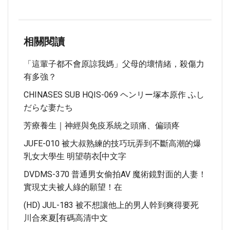
相關閱讀
「這輩子都不會原諒我媽」父母的壞情緒，殺傷力
有多強？
CHINASES SUB HQIS-069 ヘンリー塚本原作 ふし
だらな妻たち
芳療養生｜神經與免疫系統之頭痛、偏頭疼
JUFE-010 被大叔熟練的技巧玩弄到不斷高潮的爆
乳女大學生 明望萌衣[中文字
DVDMS-370 普通男女偷拍AV 魔術鏡對面的人妻！
實現丈夫被人綠的願望！在
(HD) JUL-183 被不想讓他上的男人幹到爽得要死
川合來夏[有碼高清中文