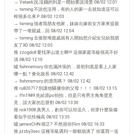
→ Vataeli:說,沒錢的到是一開始要說清楚 08/02 12:01
→ tsming:不說也沒用，有的人的家一去就知道這可以
榨很多出來:P 08/02 12:03
→ tsming:強者我朋友他家，妹妹出嫁前女方家來提親
帶了一堆親戚，回 08/02 12:04
→ tsming:去後那堆親戚就有人開始想介紹女兒給我朋
友了XD 08/02 12:05
推 zzogdoll:要找茅山道士啊!!! 這個家庭等級很高不好
清 08/02 12:10
噓 fishmemory:你也滿誇張的……當初到底是看上人家
哪一點？會化妝長 08/02 12:42
→ fishmemory:的漂亮嗎？ 08/02 12:42
推 ru820717:別讓他騷擾你的父母！！！ 08/02 13:15
→ ffn1989:先給原po拍拍，但是只有男主角角度意
見，請大家勿忘督割 08/02 13:30
推 rick1008:真男人，虧你可以坦這久，你穿什麼裝備
看似乎抗性極高 08/02 13:35
噓 jamesCHN:很正? 不然就你抖m 08/02 16:33
推 jizzby3sec:這種等級遇到一個都崩潰了 你還買一送