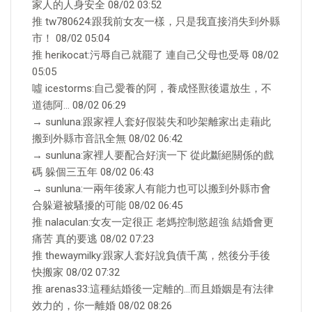
家人的人身安全 08/02 03:52
推 tw780624:跟我前女友一樣，只是我直接消失到外縣
市！ 08/02 05:04
推 herikocat:污辱自己就罷了 連自己父母也受辱 08/02
05:05
噓 icestorms:自己愛養的阿，養成怪獸後還放生，不
道德阿… 08/02 06:29
→ sunluna:跟家裡人套好假裝失和吵架離家出走藉此
搬到外縣市音訊全無 08/02 06:42
→ sunluna:家裡人要配合好演一下 從此斷絕關係的戲
碼 躲個三五年 08/02 06:43
→ sunluna:一兩年後家人有能力也可以搬到外縣市會
合躲避被騷擾的可能 08/02 06:45
推 nalaculan:女友一定很正 老媽控制慾超強 結婚會更
痛苦 真的要逃 08/02 07:23
推 thewaymilky:跟家人套好說負債千萬，然後分手後
快搬家 08/02 07:32
推 arenas33:這種結婚後一定離的…而且婚姻是有法律
效力的，你一離婚 08/02 08:26