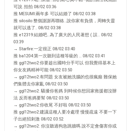
可說..拍拍 08/02 03:36
推 MESUMI:兩年多 可以結婚了 08/02 03:38
推 silosilo:整個謝謝再聯絡…說你家有負債，周轉失靈
就可以逃了.. 08/02 03:38
推 e12319:結婚吧…為了廣大的人民著想 ( 誤… 08/02
03:39
→ Starfire:一定很正 08/02 03:40
推 ba1204:第一次聽到這種等級的 … 08/02 03:41
推 ggl12two2:你要趁出國時分手可以 但我覺得基本上
你女友媽精神可能 08/02 03:50
→ ggl12two2:有問題 女友被她洗腦的也很瘋癲 難保她
們集體去你家亂 08/02 03:50
→ ggl12two2: 騷擾你爸媽 到時候你想回家救援都沒辦
法 反而爸媽要幫 08/02 03:50
→ ggl12two2:你收尾 不好啦 08/02 03:50
推 ggl12two2:建議這種人要冷處理 慢慢疏遠 不要一下
子出絕招刺激 08/02 03:52
→ ggl12two2: 你沒聽過狗急跳牆嗎 說不定會傷害你或