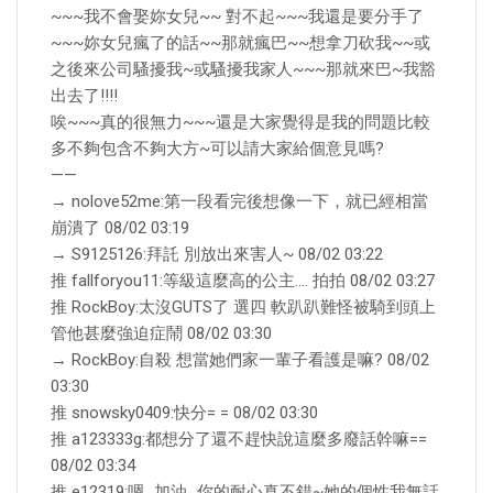
~~~我不會娶妳女兒~~ 對不起~~~我還是要分手了
~~~妳女兒瘋了的話~~那就瘋巴~~想拿刀砍我~~或
之後來公司騷擾我~或騷擾我家人~~~那就來巴~我豁
出去了!!!!
唉~~~真的很無力~~~還是大家覺得是我的問題比較
多不夠包含不夠大方~可以請大家給個意見嗎?
——
→ nolove52me:第一段看完後想像一下，就已經相當
崩潰了 08/02 03:19
→ S9125126:拜託 別放出來害人~ 08/02 03:22
推 fallforyou11:等級這麼高的公主…. 拍拍 08/02 03:27
推 RockBoy:太沒GUTS了 選四 軟趴趴難怪被騎到頭上
管他甚麼強迫症鬧 08/02 03:30
→ RockBoy:自殺 想當她們家一輩子看護是嘛? 08/02
03:30
推 snowsky0409:快分= = 08/02 03:30
推 a123333g:都想分了還不趕快說這麼多廢話幹嘛==
08/02 03:34
推 e12319:嗯…加油…你的耐心真不錯~她的個性我無話