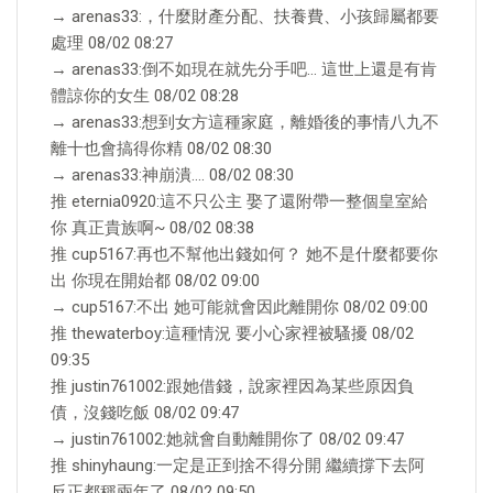
→ arenas33:，什麼財產分配、扶養費、小孩歸屬都要
處理 08/02 08:27
→ arenas33:倒不如現在就先分手吧… 這世上還是有肯
體諒你的女生 08/02 08:28
→ arenas33:想到女方這種家庭，離婚後的事情八九不
離十也會搞得你精 08/02 08:30
→ arenas33:神崩潰…. 08/02 08:30
推 eternia0920:這不只公主 娶了還附帶一整個皇室給
你 真正貴族啊~ 08/02 08:38
推 cup5167:再也不幫他出錢如何？ 她不是什麼都要你
出 你現在開始都 08/02 09:00
→ cup5167:不出 她可能就會因此離開你 08/02 09:00
推 thewaterboy:這種情況 要小心家裡被騷擾 08/02
09:35
推 justin761002:跟她借錢，說家裡因為某些原因負
債，沒錢吃飯 08/02 09:47
→ justin761002:她就會自動離開你了 08/02 09:47
推 shinyhaung:一定是正到捨不得分開 繼續撐下去阿
反正都稱兩年了 08/02 09:50