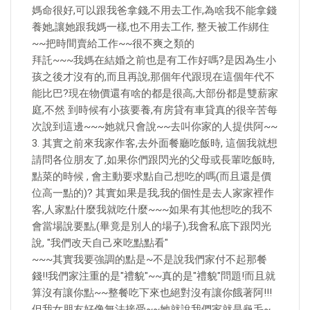
媽命很好,可以跟我爸拿錢,不用去工作,為啥我不能拿錢
養她,讓她跟我媽一樣,也不用去工作, 整天被工作綁住
~~把時間賣給工作~~很不爽之類的
拜託~~~我媽在結婚之前也是有工作好嗎?是因為生小
孩之後才沒有的,而且再說,那個年代跟現在這個年代不
能比巴?現在物價還有啥的都是很高,大部份都是雙薪家
庭,不然 到時候有小孩要養,有房貸有車貸真的很辛苦每
次說到這邊~~~她就只會說~~去叫你家的人提供阿~~
3. 其實之前來我家作客,去外面餐廳吃飯時, 這個我就想
請問各位朋友了,如果你們跟閃光的父母或長輩吃飯時,
點菜的時候 , 會主動要求點自己想吃的嗎(而且還是價
位高一點的)? 其實如果是我,我的個性是去人家家裡作
客,人家點什麼我就吃什麼~~~如果有其他想吃的我不
會當場說要點,(畢竟是別人的場子),我會私底下跟閃光
說, "我們改天自己來吃點點看"
~~~其實我要強調的點是~不是說我們家付不起那餐
錢!!我們家注重的是"禮貌"~~真的是"禮貌"問題!而且就
算沒有讓你點~~整餐吃下來也絕對沒有讓你餓著阿!!!
但我女朋友好像無法接受~~她就說我們家就是龜毛~