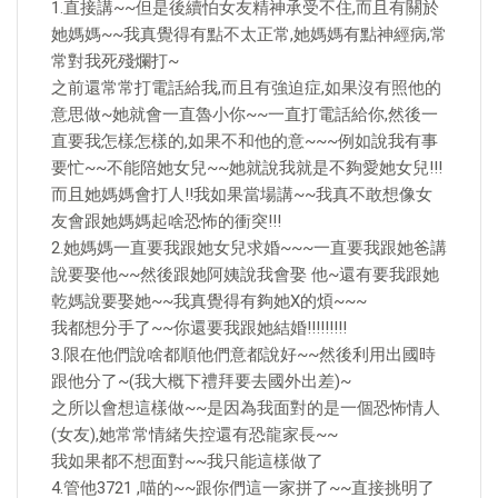
1.直接講~~但是後續怕女友精神承受不住,而且有關於
她媽媽~~我真覺得有點不太正常,她媽媽有點神經病,常
常對我死殘爛打~
之前還常常打電話給我,而且有強迫症,如果沒有照他的
意思做~她就會一直魯小你~~一直打電話給你,然後一
直要我怎樣怎樣的,如果不和他的意~~~例如說我有事
要忙~~不能陪她女兒~~她就說我就是不夠愛她女兒!!!
而且她媽媽會打人!!我如果當場講~~我真不敢想像女
友會跟她媽媽起啥恐怖的衝突!!!
2.她媽媽一直要我跟她女兒求婚~~~一直要我跟她爸講
說要娶他~~然後跟她阿姨說我會娶 他~還有要我跟她
乾媽說要娶她~~我真覺得有夠她X的煩~~~
我都想分手了~~你還要我跟她結婚!!!!!!!!!
3.限在他們說啥都順他們意都說好~~然後利用出國時
跟他分了~(我大概下禮拜要去國外出差)~
之所以會想這樣做~~是因為我面對的是一個恐怖情人
(女友),她常常情緒失控還有恐龍家長~~
我如果都不想面對~~我只能這樣做了
4.管他3721 ,喵的~~跟你們這一家拼了~~直接挑明了