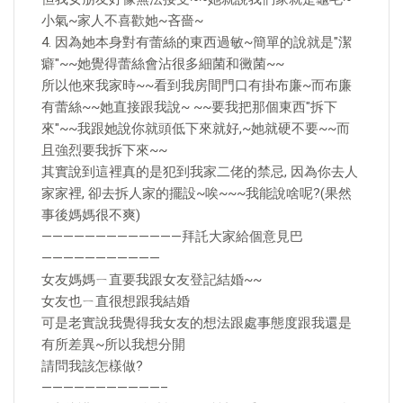
小氣~家人不喜歡她~吝嗇~
4. 因為她本身對有蕾絲的東西過敏~簡單的說就是"潔
癖"~~她覺得蕾絲會沾很多細菌和黴菌~~
所以他來我家時~~看到我房間門口有掛布廉~而布廉
有蕾絲~~她直接跟我說~ ~~要我把那個東西"拆下
來"~~我跟她說你就頭低下來就好,~她就硬不要~~而
且強烈要我拆下來~~
其實說到這裡真的是犯到我家二佬的禁忌, 因為你去人
家家裡, 卻去拆人家的擺設~唉~~~我能說啥呢?(果然
事後媽媽很不爽)
—————————————拜託大家給個意見巴
———————————
女友媽媽ㄧ直要我跟女友登記結婚~~
女友也ㄧ直很想跟我結婚
可是老實說我覺得我女友的想法跟處事態度跟我還是
有所差異~所以我想分開
請問我該怎樣做?
———————————–