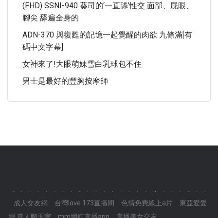
(FHD) SSNI-940 葵司的‘一直舔’性交 面部、屁眼、
腳尖 舔遍全身的
ADN-370 與復甦的記憶一起覺醒的肉欲 九條滿[有
碼中文字幕]
女神來了!大眼萌妹雪白乳球包不住
男士是最好的豐胸按摩師
.
.
.
.
.
.
.
.
.
.
.
.
.
.
.
.
.
.,
.
.
.
.
.
.
成人交友網
台灣love 173直播間
色情免費線上a片
東亞愛愛
網,真人聊天室
mm網紅直播app
直播美女交友
.
.
.
.
.
.