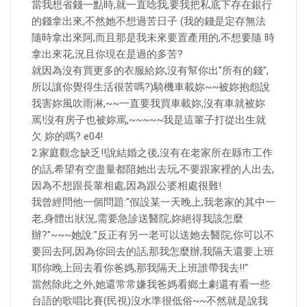
當我想省錢一點時,就一直唸我,要我把私底下存在銀行
的錢拿出來,不然她不想過苦日子 (我的錢是定存無法
隨時拿出來阿,而且那是我未來要置產用的,不想要隨 時
拿出來花,況且你現在是過的多苦?
就因為沒有買更多的衣服給妳,沒有幫你出"所有的錢",
所以讓你覺得生活很苦嗎?)騎機車載妳~~被妳抱怨說
我害妳風吹雨淋,~~一直要我買車載妳,沒有車就被妳
罵!沒有房子也被妳罵,~~~~~我是這輩子打從出生就
欠 妳的嗎? e04!
2.家庭觀念缺乏!!說結婚之後,沒有在老家所在縣市工作
的話,希望有空盡量都陪她出去玩,不要跟家裡的人出去,
因為不想跟長輩相處,因為跟公婆相處很難!
我曾經問他一個問題:"假設某一天晚上,我老家的其中一
老,身體出狀況,需要急診送醫院,妳絕得我該怎麼
辦?"~~~她說:"反正有另一老可以送她去醫院,你可以不
要回去阿,因為你回去的話,那我怎麼辦,我隔天還要上班
耶你晚上回去看你爸媽,那我隔天上班誰帶我去!!"
當然除此之外,她還常常嫌我爸媽看鄉土劇還有看一些
台語的歌唱比賽(民視)沒水準很低俗~~不然就是說我