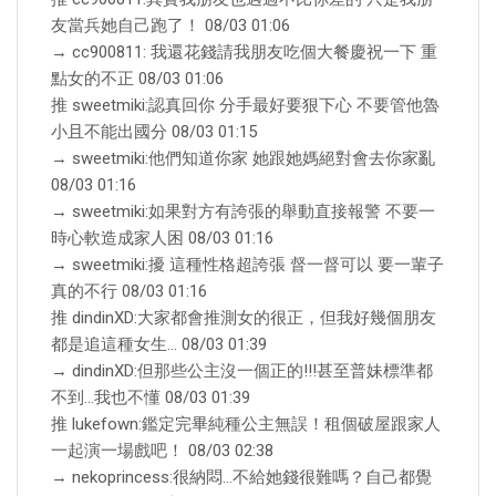
友當兵她自己跑了！ 08/03 01:06
→ cc900811: 我還花錢請我朋友吃個大餐慶祝一下 重
點女的不正 08/03 01:06
推 sweetmiki:認真回你 分手最好要狠下心 不要管他魯
小且不能出國分 08/03 01:15
→ sweetmiki:他們知道你家 她跟她媽絕對會去你家亂
08/03 01:16
→ sweetmiki:如果對方有誇張的舉動直接報警 不要一
時心軟造成家人困 08/03 01:16
→ sweetmiki:擾 這種性格超誇張 督一督可以 要一輩子
真的不行 08/03 01:16
推 dindinXD:大家都會推測女的很正，但我好幾個朋友
都是追這種女生… 08/03 01:39
→ dindinXD:但那些公主沒一個正的!!!甚至普妹標準都
不到…我也不懂 08/03 01:39
推 lukefown:鑑定完畢純種公主無誤！租個破屋跟家人
一起演一場戲吧！ 08/03 02:38
→ nekoprincess:很納悶…不給她錢很難嗎？自己都覺