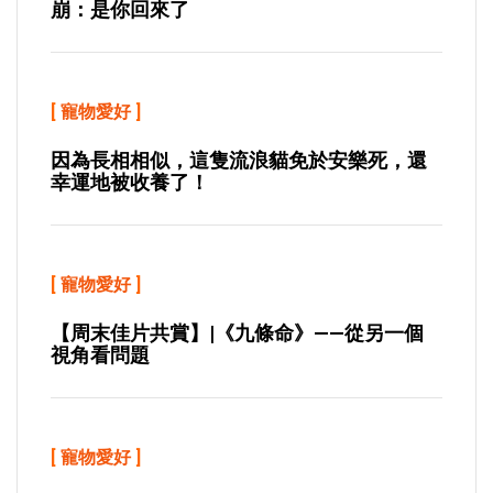
崩：是你回來了
[
寵物愛好
]
因為長相相似，這隻流浪貓免於安樂死，還
幸運地被收養了！
[
寵物愛好
]
【周末佳片共賞】|《九條命》——從另一個
視角看問題
[
寵物愛好
]