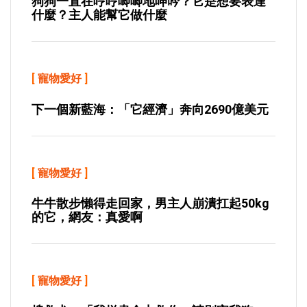
狗狗一直在哼哼唧唧地呻吟？它是想要表達
什麼？主人能幫它做什麼
[
寵物愛好
]
下一個新藍海：「它經濟」奔向2690億美元
[
寵物愛好
]
牛牛散步懶得走回家，男主人崩潰扛起50kg
的它，網友：真愛啊
[
寵物愛好
]